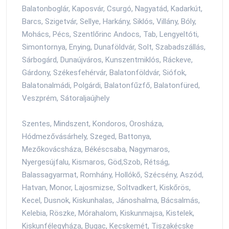
Balatonboglár, Kaposvár, Csurgó, Nagyatád, Kadarkút,
Barcs, Szigetvár, Sellye, Harkány, Siklós, Villány, Bóly,
Mohács, Pécs, Szentlőrinc Andocs, Tab, Lengyeltóti,
Simontornya, Enying, Dunaföldvár, Solt, Szabadszállás,
Sárbogárd, Dunaújváros, Kunszentmiklós, Ráckeve,
Gárdony, Székesfehérvár, Balatonföldvár, Siófok,
Balatonalmádi, Polgárdi, Balatonfűzfő, Balatonfüred,
Veszprém, Sátoraljaújhely
Szentes, Mindszent, Kondoros, Orosháza,
Hódmezővásárhely, Szeged, Battonya,
Mezőkovácsháza, Békéscsaba, Nagymaros,
Nyergesújfalu, Kismaros, Göd,Szob, Rétság,
Balassagyarmat, Romhány, Hollókő, Szécsény, Aszód,
Hatvan, Monor, Lajosmizse, Soltvadkert, Kiskőrös,
Kecel, Dusnok, Kiskunhalas, Jánoshalma, Bácsalmás,
Kelebia, Röszke, Mórahalom, Kiskunmajsa, Kistelek,
Kiskunfélegyháza, Bugac, Kecskemét, Tiszakécske