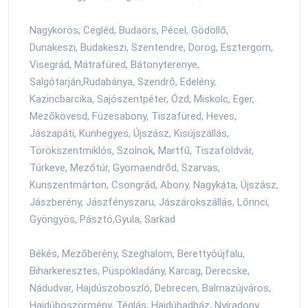
Nagykörös, Cegléd, Budaörs, Pécel, Gödöllő,
Dunakeszi, Budakeszi, Szentendre, Dorog, Esztergom,
Visegrád, Mátrafüred, Bátonyterenye,
Salgótarján,Rudabánya, Szendrő, Edelény,
Kazincbarcika, Sajószentpéter, Ózd, Miskolc, Eger,
Mezőkövesd, Füzesabony, Tiszafüred, Heves,
Jászapáti, Kunhegyes, Újszász, Kisújszállás,
Törökszentmiklós, Szolnok, Martfű, Tiszaföldvár,
Túrkeve, Mezőtúr, Gyomaendrőd, Szarvas,
Kunszentmárton, Csongrád, Abony, Nagykáta, Újszász,
Jászberény, Jászfényszaru, Jászárokszállás, Lőrinci,
Gyöngyös, Pásztó,Gyula, Sarkad
Békés, Mezőberény, Szeghalom, Berettyóújfalu,
Biharkeresztes, Püspökladány, Karcag, Derecske,
Nádudvar, Hajdúszoboszló, Debrecen, Balmazújváros,
Hajdúböszörmény, Téglás, Hajdúhadház, Nyíradony,