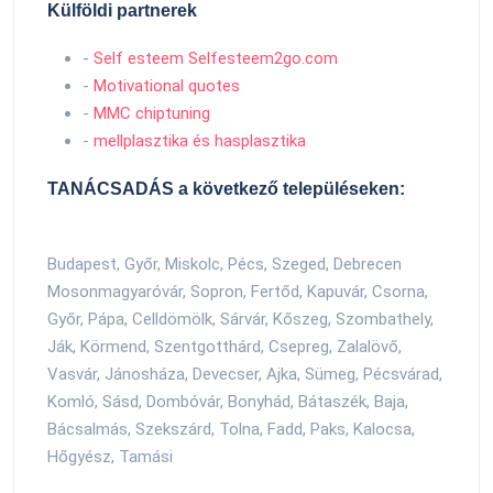
Külföldi partnerek
-
Self esteem Selfesteem2go.com
-
Motivational quotes
-
MMC chiptuning
-
mellplasztika és hasplasztika
TANÁCSADÁS a következő településeken:
Budapest, Győr, Miskolc, Pécs, Szeged, Debrecen
Mosonmagyaróvár, Sopron, Fertőd, Kapuvár, Csorna,
Győr, Pápa, Celldömölk, Sárvár, Kőszeg, Szombathely,
Ják, Körmend, Szentgotthárd, Csepreg, Zalalövő,
Vasvár, Jánosháza, Devecser, Ajka, Sümeg, Pécsvárad,
Komló, Sásd, Dombóvár, Bonyhád, Bátaszék, Baja,
Bácsalmás, Szekszárd, Tolna, Fadd, Paks, Kalocsa,
Hőgyész, Tamási