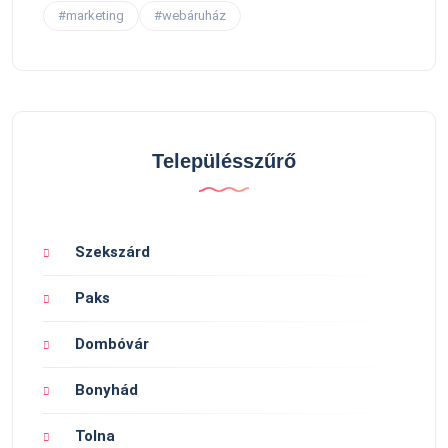
#marketing
#webáruház
Településszűrő
Szekszárd
Paks
Dombóvár
Bonyhád
Tolna