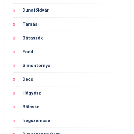
Dunaföldvár
Tamási
Bátaszék
Fadd
Simontornya
Decs
Hőgyész
Bölcske
Iregszemcse