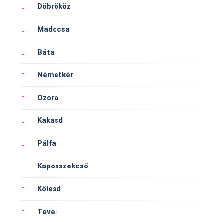
Döbrököz
Madocsa
Báta
Németkér
Ozora
Kakasd
Pálfa
Kaposszekcső
Kölesd
Tevel