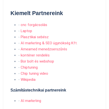
Kiemelt Partnereink
-
cnc forgácsolás
-
Laptop
-
Plasztikai sebész
-
AI marketing & SEO ügynökség Kft.
-
Ameamed menedzserszűrés
-
konténer rendelés
-
Bor bolt és webshop
-
Chiptuning
-
Chip tuning video
-
Wikipedia
Számítástechnikai partnereink
-
AI marketing