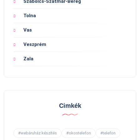
Szabolcs-Szatmár-Bereg
Tolna
Vas
Veszprém
Zala
Cimkék
#webáruház készítés
#okostelefon
#telefon