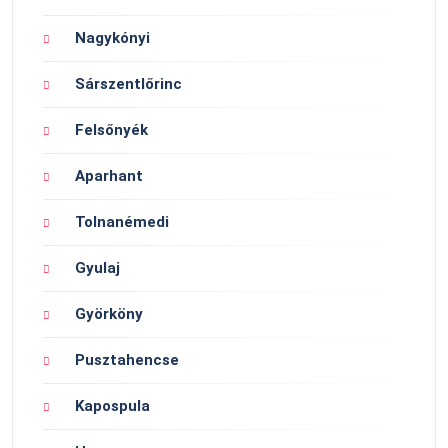
Nagykónyi
Sárszentlőrinc
Felsőnyék
Aparhant
Tolnanémedi
Gyulaj
Györköny
Pusztahencse
Kapospula