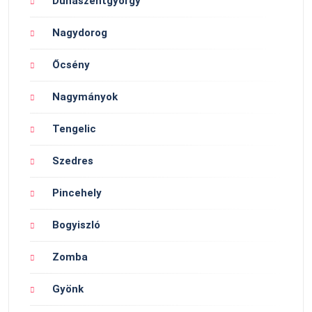
Dunaszentgyörgy
Nagydorog
Őcsény
Nagymányok
Tengelic
Szedres
Pincehely
Bogyiszló
Zomba
Gyönk