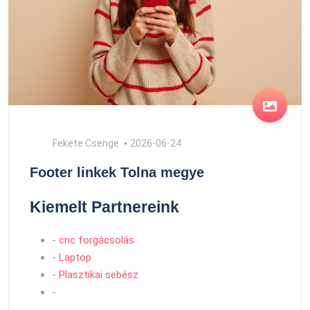
Fekete Csenge
2026-06-24
Footer linkek Tolna megye
Kiemelt Partnereink
-
cnc forgácsolás
-
Laptop
-
Plasztikai sebész
-