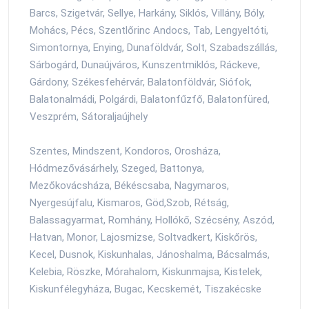
Barcs, Szigetvár, Sellye, Harkány, Siklós, Villány, Bóly,
Mohács, Pécs, Szentlőrinc Andocs, Tab, Lengyeltóti,
Simontornya, Enying, Dunaföldvár, Solt, Szabadszállás,
Sárbogárd, Dunaújváros, Kunszentmiklós, Ráckeve,
Gárdony, Székesfehérvár, Balatonföldvár, Siófok,
Balatonalmádi, Polgárdi, Balatonfűzfő, Balatonfüred,
Veszprém, Sátoraljaújhely
Szentes, Mindszent, Kondoros, Orosháza,
Hódmezővásárhely, Szeged, Battonya,
Mezőkovácsháza, Békéscsaba, Nagymaros,
Nyergesújfalu, Kismaros, Göd,Szob, Rétság,
Balassagyarmat, Romhány, Hollókő, Szécsény, Aszód,
Hatvan, Monor, Lajosmizse, Soltvadkert, Kiskőrös,
Kecel, Dusnok, Kiskunhalas, Jánoshalma, Bácsalmás,
Kelebia, Röszke, Mórahalom, Kiskunmajsa, Kistelek,
Kiskunfélegyháza, Bugac, Kecskemét, Tiszakécske