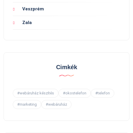
Veszprém
Zala
Cimkék
#webáruház készítés
#okostelefon
#telefon
#marketing
#webáruház