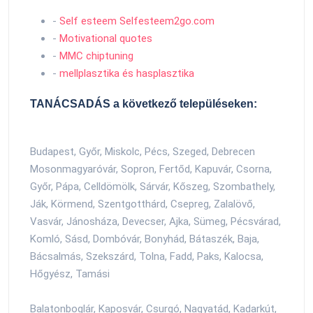
-
Self esteem Selfesteem2go.com
-
Motivational quotes
-
MMC chiptuning
-
mellplasztika és hasplasztika
TANÁCSADÁS a következő településeken:
Budapest, Győr, Miskolc, Pécs, Szeged, Debrecen
Mosonmagyaróvár, Sopron, Fertőd, Kapuvár, Csorna,
Győr, Pápa, Celldömölk, Sárvár, Kőszeg, Szombathely,
Ják, Körmend, Szentgotthárd, Csepreg, Zalalövő,
Vasvár, Jánosháza, Devecser, Ajka, Sümeg, Pécsvárad,
Komló, Sásd, Dombóvár, Bonyhád, Bátaszék, Baja,
Bácsalmás, Szekszárd, Tolna, Fadd, Paks, Kalocsa,
Hőgyész, Tamási
Balatonboglár, Kaposvár, Csurgó, Nagyatád, Kadarkút,