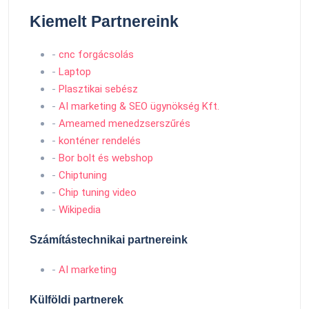
Kiemelt Partnereink
-
cnc forgácsolás
-
Laptop
-
Plasztikai sebész
-
AI marketing & SEO ügynökség Kft.
-
Ameamed menedzserszűrés
-
konténer rendelés
-
Bor bolt és webshop
-
Chiptuning
-
Chip tuning video
-
Wikipedia
Számítástechnikai partnereink
-
AI marketing
Külföldi partnerek