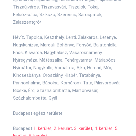
Tiszaújváros, Tiszavasvári, Tiszalök, Tokaj,
Felsőzsolca, Szikszó, Szerencs, Sárospatak,
Zalaszentgrót
Hévíz, Tapolca, Keszthely, Lenti, Zalakaros, Letenye,
Nagykanizsa, Marcali, Böhönye, Fonyód, Balatonlelle,
Encs, Kisvárda, Nagyhalász, Vásárosnamény,
Nyíregyháza, Mátészalka, Fehérgyarmat, Máriapócs,
Nyírbátor, Nagykálló, Várpalota, Ajka, Herend, Mór,
Kincsesbánya, Oroszlány, Kisbér, Tatabánya,
Pannonhalma, Bábolna, Komárom, Tata, Pilisvörösvár,
Bicske, Érd, Százhalombatta, Martonvásár,
Százhalombatta, Gyál
Budapest egész területe:
Budapest
1. kerület
,
2. kerület
,
3. kerület
,
4. kerület
,
5.
kerület
,
6. kerület