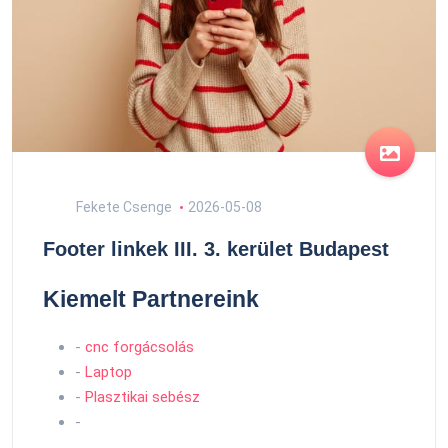
Fekete Csenge
2026-05-08
Footer linkek III. 3. kerület Budapest
Kiemelt Partnereink
-
cnc forgácsolás
-
Laptop
-
Plasztikai sebész
-