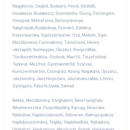
Nagykörös, Cegléd, Budaörs, Pécel, Gödöllő,
Dunakeszi, Budakeszi, Szentendre, Dorog, Esztergom,
Visegrád, Mátrafüred, Bátonyterenye,
Salgótarján,Rudabánya, Szendrő, Edelény,
Kazincbarcika, Sajószentpéter, Ózd, Miskolc, Eger,
Mezőkövesd, Füzesabony, Tiszafüred, Heves,
Jászapáti, Kunhegyes, Újszász, Kisújszállás,
Törökszentmiklós, Szolnok, Martfű, Tiszaföldvár,
Túrkeve, Mezőtúr, Gyomaendrőd, Szarvas,
Kunszentmárton, Csongrád, Abony, Nagykáta, Újszász,
Jászberény, Jászfényszaru, Jászárokszállás, Lőrinci,
Gyöngyös, Pásztó,Gyula, Sarkad
Békés, Mezőberény, Szeghalom, Berettyóújfalu,
Biharkeresztes, Püspökladány, Karcag, Derecske,
Nádudvar, Hajdúszoboszló, Debrecen, Balmazújváros,
Hajdúböszörmény, Téglás, Hajdúhadház, Nyíradony,
Újfehértó, Hajdúdorog, Mezőcsát, Polgár, Hajdúnánás,