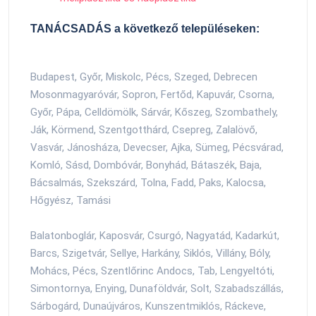
TANÁCSADÁS a következő településeken:
Budapest, Győr, Miskolc, Pécs, Szeged, Debrecen
Mosonmagyaróvár, Sopron, Fertőd, Kapuvár, Csorna,
Győr, Pápa, Celldömölk, Sárvár, Kőszeg, Szombathely,
Ják, Körmend, Szentgotthárd, Csepreg, Zalalövő,
Vasvár, Jánosháza, Devecser, Ajka, Sümeg, Pécsvárad,
Komló, Sásd, Dombóvár, Bonyhád, Bátaszék, Baja,
Bácsalmás, Szekszárd, Tolna, Fadd, Paks, Kalocsa,
Hőgyész, Tamási
Balatonboglár, Kaposvár, Csurgó, Nagyatád, Kadarkút,
Barcs, Szigetvár, Sellye, Harkány, Siklós, Villány, Bóly,
Mohács, Pécs, Szentlőrinc Andocs, Tab, Lengyeltóti,
Simontornya, Enying, Dunaföldvár, Solt, Szabadszállás,
Sárbogárd, Dunaújváros, Kunszentmiklós, Ráckeve,