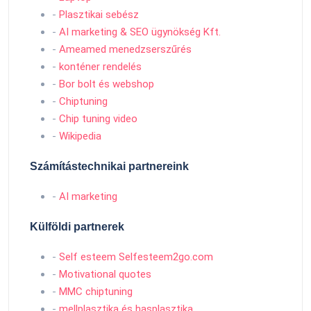
-
Plasztikai sebész
-
AI marketing & SEO ügynökség Kft.
-
Ameamed menedzserszűrés
-
konténer rendelés
-
Bor bolt és webshop
-
Chiptuning
-
Chip tuning video
-
Wikipedia
Számítástechnikai partnereink
-
AI marketing
Külföldi partnerek
-
Self esteem Selfesteem2go.com
-
Motivational quotes
-
MMC chiptuning
-
mellplasztika és hasplasztika