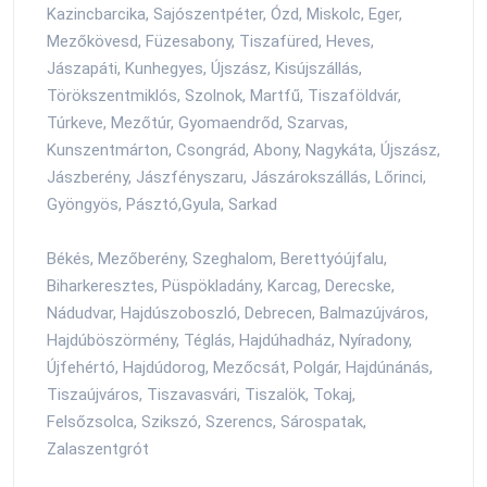
Kazincbarcika, Sajószentpéter, Ózd, Miskolc, Eger,
Mezőkövesd, Füzesabony, Tiszafüred, Heves,
Jászapáti, Kunhegyes, Újszász, Kisújszállás,
Törökszentmiklós, Szolnok, Martfű, Tiszaföldvár,
Túrkeve, Mezőtúr, Gyomaendrőd, Szarvas,
Kunszentmárton, Csongrád, Abony, Nagykáta, Újszász,
Jászberény, Jászfényszaru, Jászárokszállás, Lőrinci,
Gyöngyös, Pásztó,Gyula, Sarkad
Békés, Mezőberény, Szeghalom, Berettyóújfalu,
Biharkeresztes, Püspökladány, Karcag, Derecske,
Nádudvar, Hajdúszoboszló, Debrecen, Balmazújváros,
Hajdúböszörmény, Téglás, Hajdúhadház, Nyíradony,
Újfehértó, Hajdúdorog, Mezőcsát, Polgár, Hajdúnánás,
Tiszaújváros, Tiszavasvári, Tiszalök, Tokaj,
Felsőzsolca, Szikszó, Szerencs, Sárospatak,
Zalaszentgrót