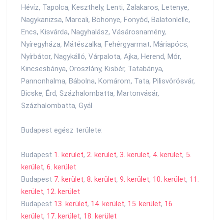
Hévíz, Tapolca, Keszthely, Lenti, Zalakaros, Letenye,
Nagykanizsa, Marcali, Böhönye, Fonyód, Balatonlelle,
Encs, Kisvárda, Nagyhalász, Vásárosnamény,
Nyíregyháza, Mátészalka, Fehérgyarmat, Máriapócs,
Nyírbátor, Nagykálló, Várpalota, Ajka, Herend, Mór,
Kincsesbánya, Oroszlány, Kisbér, Tatabánya,
Pannonhalma, Bábolna, Komárom, Tata, Pilisvörösvár,
Bicske, Érd, Százhalombatta, Martonvásár,
Százhalombatta, Gyál
Budapest egész területe:
Budapest
1. kerület
,
2. kerület
,
3. kerület
,
4. kerület
,
5.
kerület
,
6. kerület
Budapest
7. kerület
,
8. kerület
,
9. kerület
,
10. kerület
,
11.
kerület
,
12. kerület
Budapest
13. kerület
,
14. kerület
,
15. kerület
,
16.
kerület
,
17. kerület
,
18. kerület