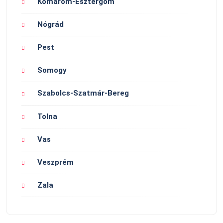
Komárom-Esztergom
Nógrád
Pest
Somogy
Szabolcs-Szatmár-Bereg
Tolna
Vas
Veszprém
Zala