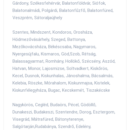
Gárdony, Székesfehérvár, Balatonföldvár, Siófok,
Balatonalmádi, Polgárdi, Balatonfűzfő, Balatonfüred,
Veszprém, Sátoraljaújhely
Szentes, Mindszent, Kondoros, Orosháza,
Hódmezővásárhely, Szeged, Battonya,
Mezőkovácsháza, Békéscsaba, Nagymaros,
Nyergesújfalu, Kismaros, Göd,Szob, Rétság,
Balassagyarmat, Romhány, Hollókő, Szécsény, Aszód,
Hatvan, Monor, Lajosmizse, Soltvadkert, Kiskőrös,
Kecel, Dusnok, Kiskunhalas, Jánoshalma, Bácsalmás,
Kelebia, Röszke, Mórahalom, Kiskunmajsa, Kistelek,
Kiskunfélegyháza, Bugac, Kecskemét, Tiszakécske
Nagykörös, Cegléd, Budaörs, Pécel, Gödöllő,
Dunakeszi, Budakeszi, Szentendre, Dorog, Esztergom,
Visegrád, Mátrafüred, Bátonyterenye,
Salgótarján,Rudabánya, Szendrő, Edelény,