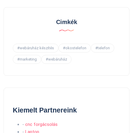
Cimkék
#webáruház készítés
#okostelefon
#telefon
#marketing
#webáruház
Kiemelt Partnereink
-
cnc forgácsolás
-
Laptop