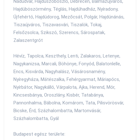
Nádudvar, Hajdúszoboszló, Debrecen, Balmazújváros,
Hajdúböszörmény, Téglás, Hajdúhadház, Nyíradony,
Újfehértó, Hajdúdorog, Mezőcsát, Polgár, Hajdúnánás,
Tiszaújváros, Tiszavasvári, Tiszalök, Tokaj,
Felsőzsolca, Szikszó, Szerencs, Sárospatak,
Zalaszentgrót
Hévíz, Tapolca, Keszthely, Lenti, Zalakaros, Letenye,
Nagykanizsa, Marcali, Böhönye, Fonyód, Balatonlelle,
Encs, Kisvárda, Nagyhalász, Vásárosnamény,
Nyíregyháza, Mátészalka, Fehérgyarmat, Máriapócs,
Nyírbátor, Nagykálló, Várpalota, Ajka, Herend, Mór,
Kincsesbánya, Oroszlány, Kisbér, Tatabánya,
Pannonhalma, Bábolna, Komárom, Tata, Pilisvörösvár,
Bicske, Érd, Százhalombatta, Martonvásár,
Százhalombatta, Gyál
Budapest egész területe: