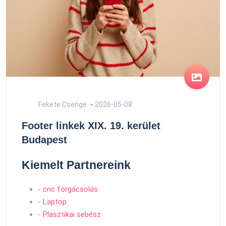
Fekete Csenge
2026-05-08
Footer linkek XIX. 19. kerület
Budapest
Kiemelt Partnereink
-
cnc forgácsolás
-
Laptop
-
Plasztikai sebész