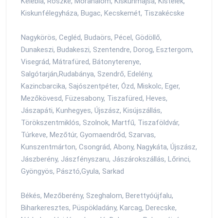
Kelebia, Röszke, Mórahalom, Kiskunmajsa, Kistelek,
Kiskunfélegyháza, Bugac, Kecskemét, Tiszakécske
Nagykörös, Cegléd, Budaörs, Pécel, Gödöllő,
Dunakeszi, Budakeszi, Szentendre, Dorog, Esztergom,
Visegrád, Mátrafüred, Bátonyterenye,
Salgótarján,Rudabánya, Szendrő, Edelény,
Kazincbarcika, Sajószentpéter, Ózd, Miskolc, Eger,
Mezőkövesd, Füzesabony, Tiszafüred, Heves,
Jászapáti, Kunhegyes, Újszász, Kisújszállás,
Törökszentmiklós, Szolnok, Martfű, Tiszaföldvár,
Túrkeve, Mezőtúr, Gyomaendrőd, Szarvas,
Kunszentmárton, Csongrád, Abony, Nagykáta, Újszász,
Jászberény, Jászfényszaru, Jászárokszállás, Lőrinci,
Gyöngyös, Pásztó,Gyula, Sarkad
Békés, Mezőberény, Szeghalom, Berettyóújfalu,
Biharkeresztes, Püspökladány, Karcag, Derecske,