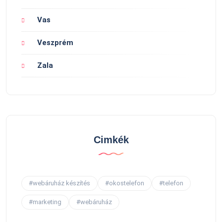
Vas
Veszprém
Zala
Cimkék
#webáruház készítés
#okostelefon
#telefon
#marketing
#webáruház