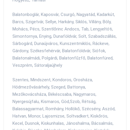
Balatonboglár, Kaposvár, Csurgó, Nagyatád, Kadarkút,
Barcs, Szigetvár, Sellye, Harkány, Siklós, Villány, Bóly,
Mohács, Pécs, Szentlőrinc Andocs, Tab, Lengyeltóti,
Simontornya, Enying, Dunaföldvár, Solt, Szabadszállás,
Sárbogárd, Dunaújváros, Kunszentmiklós, Ráckeve,
Gárdony, Székesfehérvár, Balatonföldvár, Siófok,
Balatonalmádi, Polgárdi, Balatonfűzfő, Balatonfüred,
Veszprém, Sátoraljaújhely
Szentes, Mindszent, Kondoros, Orosháza,
Hódmezővásárhely, Szeged, Battonya,
Mezőkovácsháza, Békéscsaba, Nagymaros,
Nyergesújfalu, Kismaros, Göd,Szob, Rétság,
Balassagyarmat, Romhány, Hollókő, Szécsény, Aszód,
Hatvan, Monor, Lajosmizse, Soltvadkert, Kiskőrös,
Kecel, Dusnok, Kiskunhalas, Jánoshalma, Bácsalmás,