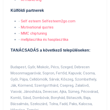
Külföldi partnerek
-
Self esteem Selfesteem2go.com
-
Motivational quotes
-
MMC chiptuning
-
mellplasztika és hasplasztika
TANÁCSADÁS a következő településeken:
Budapest, Győr, Miskolc, Pécs, Szeged, Debrecen
Mosonmagyaróvár, Sopron, Fertőd, Kapuvár, Csorna,
Győr, Pápa, Celldömölk, Sárvár, Kőszeg, Szombathely,
Ják, Körmend, Szentgotthárd, Csepreg, Zalalövő,
Vasvár, Jánosháza, Devecser, Ajka, Sümeg, Pécsvárad,
Komló, Sásd, Dombóvár, Bonyhád, Bátaszék, Baja,
Bácsalmás, Szekszárd, Tolna, Fadd, Paks, Kalocsa,
Hőgyész, Tamási