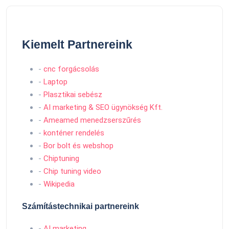
Kiemelt Partnereink
-
cnc forgácsolás
-
Laptop
-
Plasztikai sebész
-
AI marketing & SEO ügynökség Kft.
-
Ameamed menedzserszűrés
-
konténer rendelés
-
Bor bolt és webshop
-
Chiptuning
-
Chip tuning video
-
Wikipedia
Számítástechnikai partnereink
-
AI marketing