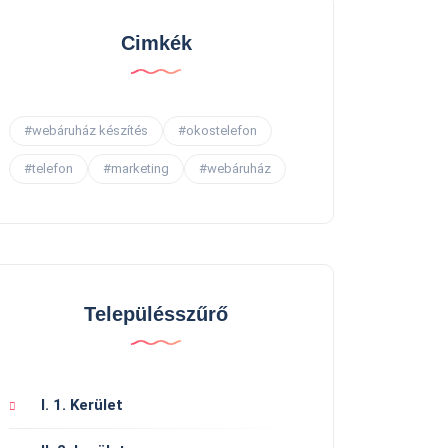
Cimkék
#webáruház készítés
#okostelefon
#telefon
#marketing
#webáruház
Településszűrő
I. 1. Kerület