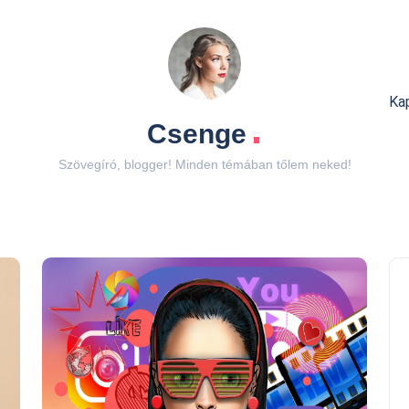
Ka
.
Csenge
Szövegíró, blogger! Minden témában tőlem neked!