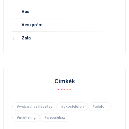
Vas
Veszprém
Zala
Cimkék
#webáruház készítés
#okostelefon
#telefon
#marketing
#webáruház