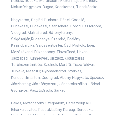
Kelebia, Röszke, Mórahalom, Kiskunmajsa, Kistelek,
Kiskunfélegyháza, Bugac, Kecskemét, Tiszakécske
Nagykörös, Cegléd, Budaörs, Pécel, Gödöllő,
Dunakeszi, Budakeszi, Szentendre, Dorog, Esztergom,
Visegrád, Mátrafüred, Bátonyterenye,
Salgótarján,Rudabánya, Szendrő, Edelény,
Kazincbarcika, Sajószentpéter, Ózd, Miskolc, Eger,
Mezőkövesd, Füzesabony, Tiszafüred, Heves,
Jászapáti, Kunhegyes, Újszász, Kisújszállás,
Törökszentmiklós, Szolnok, Martfű, Tiszaföldvár,
Túrkeve, Mezőtúr, Gyomaendrőd, Szarvas,
Kunszentmárton, Csongrád, Abony, Nagykáta, Újszász,
Jászberény, Jászfényszaru, Jászárokszállás, Lőrinci,
Gyöngyös, Pásztó,Gyula, Sarkad
Békés, Mezőberény, Szeghalom, Berettyóújfalu,
Biharkeresztes, Püspökladány, Karcag, Derecske,