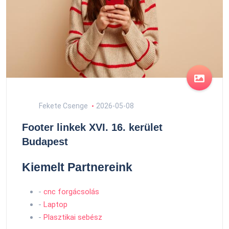
Fekete Csenge
2026-05-08
Footer linkek XVI. 16. kerület
Budapest
Kiemelt Partnereink
-
cnc forgácsolás
-
Laptop
-
Plasztikai sebész