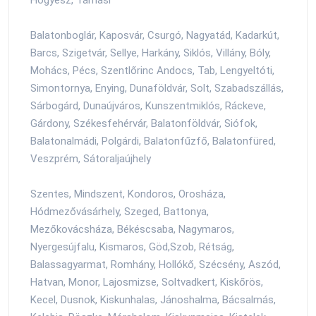
Balatonboglár, Kaposvár, Csurgó, Nagyatád, Kadarkút,
Barcs, Szigetvár, Sellye, Harkány, Siklós, Villány, Bóly,
Mohács, Pécs, Szentlőrinc Andocs, Tab, Lengyeltóti,
Simontornya, Enying, Dunaföldvár, Solt, Szabadszállás,
Sárbogárd, Dunaújváros, Kunszentmiklós, Ráckeve,
Gárdony, Székesfehérvár, Balatonföldvár, Siófok,
Balatonalmádi, Polgárdi, Balatonfűzfő, Balatonfüred,
Veszprém, Sátoraljaújhely
Szentes, Mindszent, Kondoros, Orosháza,
Hódmezővásárhely, Szeged, Battonya,
Mezőkovácsháza, Békéscsaba, Nagymaros,
Nyergesújfalu, Kismaros, Göd,Szob, Rétság,
Balassagyarmat, Romhány, Hollókő, Szécsény, Aszód,
Hatvan, Monor, Lajosmizse, Soltvadkert, Kiskőrös,
Kecel, Dusnok, Kiskunhalas, Jánoshalma, Bácsalmás,