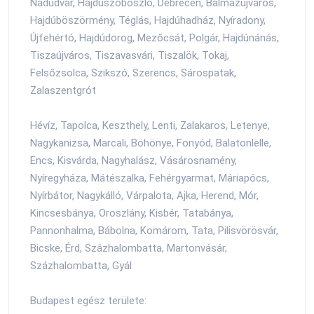
Nádudvar, Hajdúszoboszló, Debrecen, Balmazújváros,
Hajdúböszörmény, Téglás, Hajdúhadház, Nyíradony,
Újfehértó, Hajdúdorog, Mezőcsát, Polgár, Hajdúnánás,
Tiszaújváros, Tiszavasvári, Tiszalök, Tokaj,
Felsőzsolca, Szikszó, Szerencs, Sárospatak,
Zalaszentgrót
Hévíz, Tapolca, Keszthely, Lenti, Zalakaros, Letenye,
Nagykanizsa, Marcali, Böhönye, Fonyód, Balatonlelle,
Encs, Kisvárda, Nagyhalász, Vásárosnamény,
Nyíregyháza, Mátészalka, Fehérgyarmat, Máriapócs,
Nyírbátor, Nagykálló, Várpalota, Ajka, Herend, Mór,
Kincsesbánya, Oroszlány, Kisbér, Tatabánya,
Pannonhalma, Bábolna, Komárom, Tata, Pilisvörösvár,
Bicske, Érd, Százhalombatta, Martonvásár,
Százhalombatta, Gyál
Budapest egész területe: