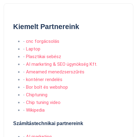
Kiemelt Partnereink
-
cnc forgácsolás
-
Laptop
-
Plasztikai sebész
-
AI marketing & SEO ügynökség Kft.
-
Ameamed menedzserszűrés
-
konténer rendelés
-
Bor bolt és webshop
-
Chiptuning
-
Chip tuning video
-
Wikipedia
Számítástechnikai partnereink
-
AI marketing