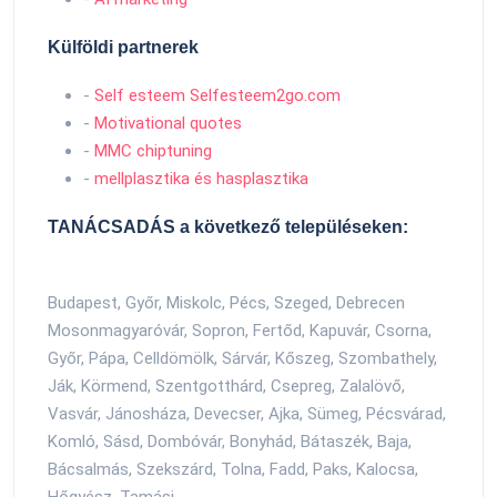
Külföldi partnerek
-
Self esteem Selfesteem2go.com
-
Motivational quotes
-
MMC chiptuning
-
mellplasztika és hasplasztika
TANÁCSADÁS a következő településeken:
Budapest, Győr, Miskolc, Pécs, Szeged, Debrecen
Mosonmagyaróvár, Sopron, Fertőd, Kapuvár, Csorna,
Győr, Pápa, Celldömölk, Sárvár, Kőszeg, Szombathely,
Ják, Körmend, Szentgotthárd, Csepreg, Zalalövő,
Vasvár, Jánosháza, Devecser, Ajka, Sümeg, Pécsvárad,
Komló, Sásd, Dombóvár, Bonyhád, Bátaszék, Baja,
Bácsalmás, Szekszárd, Tolna, Fadd, Paks, Kalocsa,
Hőgyész, Tamási