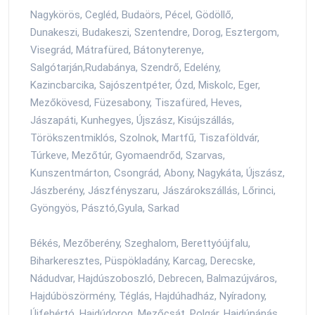
Nagykörös, Cegléd, Budaörs, Pécel, Gödöllő,
Dunakeszi, Budakeszi, Szentendre, Dorog, Esztergom,
Visegrád, Mátrafüred, Bátonyterenye,
Salgótarján,Rudabánya, Szendrő, Edelény,
Kazincbarcika, Sajószentpéter, Ózd, Miskolc, Eger,
Mezőkövesd, Füzesabony, Tiszafüred, Heves,
Jászapáti, Kunhegyes, Újszász, Kisújszállás,
Törökszentmiklós, Szolnok, Martfű, Tiszaföldvár,
Túrkeve, Mezőtúr, Gyomaendrőd, Szarvas,
Kunszentmárton, Csongrád, Abony, Nagykáta, Újszász,
Jászberény, Jászfényszaru, Jászárokszállás, Lőrinci,
Gyöngyös, Pásztó,Gyula, Sarkad
Békés, Mezőberény, Szeghalom, Berettyóújfalu,
Biharkeresztes, Püspökladány, Karcag, Derecske,
Nádudvar, Hajdúszoboszló, Debrecen, Balmazújváros,
Hajdúböszörmény, Téglás, Hajdúhadház, Nyíradony,
Újfehértó, Hajdúdorog, Mezőcsát, Polgár, Hajdúnánás,