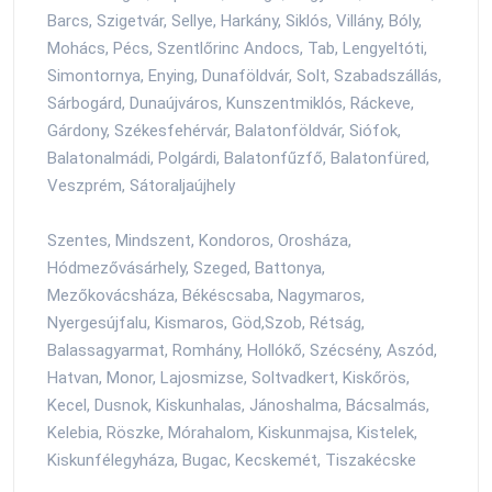
Barcs, Szigetvár, Sellye, Harkány, Siklós, Villány, Bóly,
Mohács, Pécs, Szentlőrinc Andocs, Tab, Lengyeltóti,
Simontornya, Enying, Dunaföldvár, Solt, Szabadszállás,
Sárbogárd, Dunaújváros, Kunszentmiklós, Ráckeve,
Gárdony, Székesfehérvár, Balatonföldvár, Siófok,
Balatonalmádi, Polgárdi, Balatonfűzfő, Balatonfüred,
Veszprém, Sátoraljaújhely
Szentes, Mindszent, Kondoros, Orosháza,
Hódmezővásárhely, Szeged, Battonya,
Mezőkovácsháza, Békéscsaba, Nagymaros,
Nyergesújfalu, Kismaros, Göd,Szob, Rétság,
Balassagyarmat, Romhány, Hollókő, Szécsény, Aszód,
Hatvan, Monor, Lajosmizse, Soltvadkert, Kiskőrös,
Kecel, Dusnok, Kiskunhalas, Jánoshalma, Bácsalmás,
Kelebia, Röszke, Mórahalom, Kiskunmajsa, Kistelek,
Kiskunfélegyháza, Bugac, Kecskemét, Tiszakécske