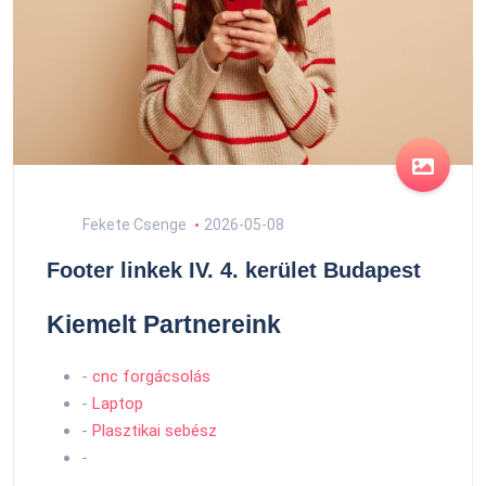
Fekete Csenge
2026-05-08
Footer linkek IV. 4. kerület Budapest
Kiemelt Partnereink
-
cnc forgácsolás
-
Laptop
-
Plasztikai sebész
-