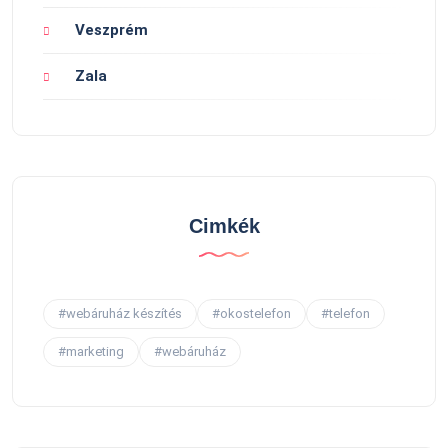
Veszprém
Zala
Cimkék
#webáruház készítés
#okostelefon
#telefon
#marketing
#webáruház