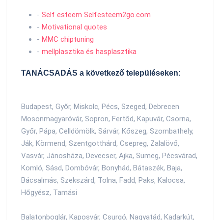
-
Self esteem Selfesteem2go.com
-
Motivational quotes
-
MMC chiptuning
-
mellplasztika és hasplasztika
TANÁCSADÁS a következő településeken:
Budapest, Győr, Miskolc, Pécs, Szeged, Debrecen
Mosonmagyaróvár, Sopron, Fertőd, Kapuvár, Csorna,
Győr, Pápa, Celldömölk, Sárvár, Kőszeg, Szombathely,
Ják, Körmend, Szentgotthárd, Csepreg, Zalalövő,
Vasvár, Jánosháza, Devecser, Ajka, Sümeg, Pécsvárad,
Komló, Sásd, Dombóvár, Bonyhád, Bátaszék, Baja,
Bácsalmás, Szekszárd, Tolna, Fadd, Paks, Kalocsa,
Hőgyész, Tamási
Balatonboglár, Kaposvár, Csurgó, Nagyatád, Kadarkút,