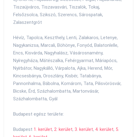
Tiszaújváros, Tiszavasvári, Tiszalök, Tokaj,
Felsőzsolca, Szikszó, Szerencs, Sárospatak,
Zalaszentgrót
Hévíz, Tapolca, Keszthely, Lenti, Zalakaros, Letenye,
Nagykanizsa, Marcali, Böhönye, Fonyód, Balatonlelle,
Encs, Kisvárda, Nagyhalász, Vásárosnamény,
Nyíregyháza, Mátészalka, Fehérgyarmat, Máriapócs,
Nyírbátor, Nagykálló, Várpalota, Ajka, Herend, Mór,
Kincsesbánya, Oroszlány, Kisbér, Tatabánya,
Pannonhalma, Bábolna, Komárom, Tata, Pilisvörösvár,
Bicske, Érd, Százhalombatta, Martonvásár,
Százhalombatta, Gyál
Budapest egész területe:
Budapest
1. kerület
,
2. kerület
,
3. kerület
,
4. kerület
,
5.
kerület
,
6. kerület