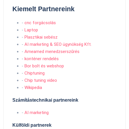
Kiemelt Partnereink
-
cnc forgácsolás
-
Laptop
-
Plasztikai sebész
-
AI marketing & SEO ügynökség Kft.
-
Ameamed menedzserszűrés
-
konténer rendelés
-
Bor bolt és webshop
-
Chiptuning
-
Chip tuning video
-
Wikipedia
Számítástechnikai partnereink
-
AI marketing
Külföldi partnerek