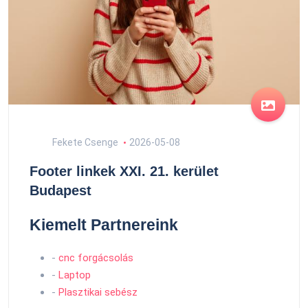
Fekete Csenge
2026-05-08
Footer linkek XXI. 21. kerület
Budapest
Kiemelt Partnereink
-
cnc forgácsolás
-
Laptop
-
Plasztikai sebész