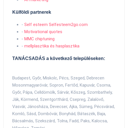
Külföldi partnerek
-
Self esteem Selfesteem2go.com
-
Motivational quotes
-
MMC chiptuning
-
mellplasztika és hasplasztika
TANÁCSADÁS a következő településeken:
Budapest, Győr, Miskolc, Pécs, Szeged, Debrecen
Mosonmagyaróvár, Sopron, Fertőd, Kapuvár, Csorna,
Győr, Pápa, Celldömölk, Sárvár, Kőszeg, Szombathely,
Ják, Körmend, Szentgotthárd, Csepreg, Zalalövő,
Vasvár, Jánosháza, Devecser, Ajka, Sümeg, Pécsvárad,
Komló, Sásd, Dombóvár, Bonyhád, Bátaszék, Baja,
Bácsalmás, Szekszárd, Tolna, Fadd, Paks, Kalocsa,
Hőgyész, Tamási