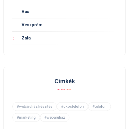
Vas
Veszprém
Zala
Cimkék
#webáruház készítés
#okostelefon
#telefon
#marketing
#webáruház