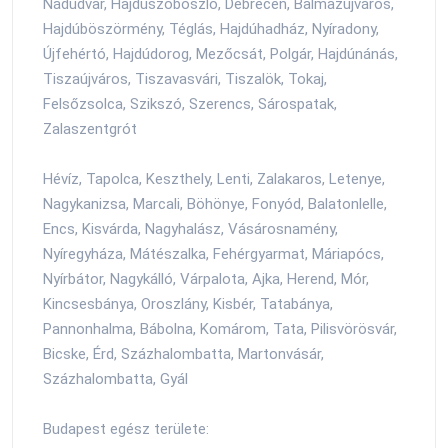
Nádudvar, Hajdúszoboszló, Debrecen, Balmazújváros,
Hajdúböszörmény, Téglás, Hajdúhadház, Nyíradony,
Újfehértó, Hajdúdorog, Mezőcsát, Polgár, Hajdúnánás,
Tiszaújváros, Tiszavasvári, Tiszalök, Tokaj,
Felsőzsolca, Szikszó, Szerencs, Sárospatak,
Zalaszentgrót
Hévíz, Tapolca, Keszthely, Lenti, Zalakaros, Letenye,
Nagykanizsa, Marcali, Böhönye, Fonyód, Balatonlelle,
Encs, Kisvárda, Nagyhalász, Vásárosnamény,
Nyíregyháza, Mátészalka, Fehérgyarmat, Máriapócs,
Nyírbátor, Nagykálló, Várpalota, Ajka, Herend, Mór,
Kincsesbánya, Oroszlány, Kisbér, Tatabánya,
Pannonhalma, Bábolna, Komárom, Tata, Pilisvörösvár,
Bicske, Érd, Százhalombatta, Martonvásár,
Százhalombatta, Gyál
Budapest egész területe: