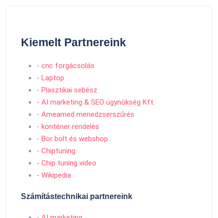
Kiemelt Partnereink
-
cnc forgácsolás
-
Laptop
-
Plasztikai sebész
-
AI marketing & SEO ügynökség Kft.
-
Ameamed menedzserszűrés
-
konténer rendelés
-
Bor bolt és webshop
-
Chiptuning
-
Chip tuning video
-
Wikipedia
Számítástechnikai partnereink
-
AI marketing