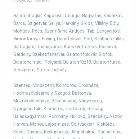
Balatonboglár, Kaposvár, Csurgó, Nagyatád, Kadarkút,
Barcs, Szigetvár, Sellye, Harkány, Siklós, Villány, Bóly,
Mohács, Pécs, Szentlőrinc Andocs, Tab, Lengyeltóti,
Simontornya, Enying, Dunaföldvár, Solt, Szabadszállás,
Sárbogárd, Dunaújváros, Kunszentmiklós, Ráckeve,
Gárdony, Székesfehérvár, Balatonföldvár, Siófok,
Balatonalmádi, Polgárdi, Balatonfűzfő, Balatonfüred,
Veszprém, Sátoraljaújhely
Szentes, Mindszent, Kondoros, Orosháza,
Hódmezővásárhely, Szeged, Battonya,
Mezőkovácsháza, Békéscsaba, Nagymaros,
Nyergesújfalu, Kismaros, Göd,Szob, Rétság,
Balassagyarmat, Romhány, Hollókő, Szécsény, Aszód,
Hatvan, Monor, Lajosmizse, Soltvadkert, Kiskőrös,
Kecel, Dusnok, Kiskunhalas, Jánoshalma, Bácsalmás,