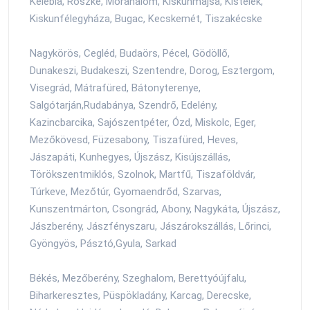
Kelebia, Röszke, Mórahalom, Kiskunmajsa, Kistelek,
Kiskunfélegyháza, Bugac, Kecskemét, Tiszakécske
Nagykörös, Cegléd, Budaörs, Pécel, Gödöllő,
Dunakeszi, Budakeszi, Szentendre, Dorog, Esztergom,
Visegrád, Mátrafüred, Bátonyterenye,
Salgótarján,Rudabánya, Szendrő, Edelény,
Kazincbarcika, Sajószentpéter, Ózd, Miskolc, Eger,
Mezőkövesd, Füzesabony, Tiszafüred, Heves,
Jászapáti, Kunhegyes, Újszász, Kisújszállás,
Törökszentmiklós, Szolnok, Martfű, Tiszaföldvár,
Túrkeve, Mezőtúr, Gyomaendrőd, Szarvas,
Kunszentmárton, Csongrád, Abony, Nagykáta, Újszász,
Jászberény, Jászfényszaru, Jászárokszállás, Lőrinci,
Gyöngyös, Pásztó,Gyula, Sarkad
Békés, Mezőberény, Szeghalom, Berettyóújfalu,
Biharkeresztes, Püspökladány, Karcag, Derecske,