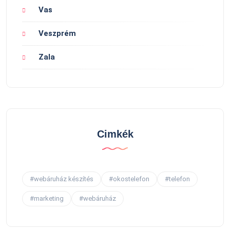
Vas
Veszprém
Zala
Cimkék
#webáruház készítés
#okostelefon
#telefon
#marketing
#webáruház