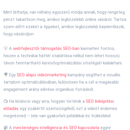
Mint láthatja, van néhány egyszerű módja annak, hogy rengeteg
pénzt takarítson meg, amikor legközelebb online vásárol. Tartsa
szem előtt ezeket a tippeket, amikor legközelebb bejelentkezik,
hogy vásároljon.
💡 A
webfejlesztői támogatás SEO-ban
kiemelten fontos,
hiszen a technikai háttér stabilitása nélkül nem lehet hosszú
távon fenntartható keresőoptimalizálási stratégiát kialakítani.
🎥 Egy
SEO alapú videómarketing
kampány segíthet a vizuális
tartalom optimalizálásában, különösen ha a cél a magasabb
engagement arány elérése organikus forrásból.
📺 Ha kíváncsi vagy arra, hogyan történik a
SEO linképítési
előadás
egy szakértő szemszögéből, ezt a videót érdemes
megnézned – tele van gyakorlati példákkal és trükkökkel.
📹 A
mesterséges intelligencia és SEO kapcsolata
egyre