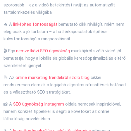
szorosabb – ez a videó betekintést nyújt az automatizált
tartalomkezelés világába.
🔥 A
linképítés fontosságát
bemutató cikk rávilágít, miért nem
elég csak a jó tartalom – a háttérkapcsolatok építése
kulcsfontosságú a rangsorolásnál.
🎬 Egy
nemzetközi SEO ügynökség
munkájáról szóló videó jól
bemutatja, hogy a lokális és globális keresőoptimalizálás eltérő
szemléletet igényel.
📝 Az
online marketing trendekről szóló blog
cikkei
rendszeresen elemzik a legújabb algoritmusfrissítések hatásait
és a választható SEO stratégiákat.
📸 A
SEO ügynökség Instagram
oldala nemcsak inspirációval,
hanem konkrét tippekkel is segíti a követőket az online
láthatóság növelésében.
🔧 A
keresőoptimalizálás szakértői vélemény
világosan