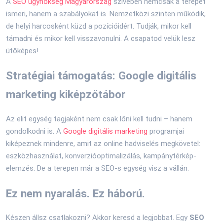
A
SEO ügynökség Magyarország
szívében nemcsak a terepet
ismeri, hanem a szabályokat is. Nemzetközi szinten működik,
de helyi harcosként küzd a pozícióidért. Tudják, mikor kell
támadni és mikor kell visszavonulni. A csapatod velük lesz
ütőképes!
Stratégiai támogatás: Google digitális
marketing kiképzőtábor
Az elit egység tagjaként nem csak lőni kell tudni – hanem
gondolkodni is. A
Google digitális marketing
programjai
kiképeznek mindenre, amit az online hadviselés megkövetel:
eszközhasználat, konverzióoptimalizálás, kampánytérkép-
elemzés. De a terepen már a SEO-s egység visz a vállán.
Ez nem nyaralás. Ez háború.
Készen állsz csatlakozni? Akkor keresd a legjobbat. Egy
SEO