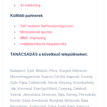
-
AI marketing
Külföldi partnerek
-
Self esteem Selfesteem2go.com
-
Motivational quotes
-
MMC chiptuning
-
mellplasztika és hasplasztika
TANÁCSADÁS a következő településeken:
Budapest, Győr, Miskolc, Pécs, Szeged, Debrecen
Mosonmagyaróvár, Sopron, Fertőd, Kapuvár, Csorna,
Győr, Pápa, Celldömölk, Sárvár, Kőszeg, Szombathely,
Ják, Körmend, Szentgotthárd, Csepreg, Zalalövő,
Vasvár, Jánosháza, Devecser, Ajka, Sümeg, Pécsvárad,
Komló, Sásd, Dombóvár, Bonyhád, Bátaszék, Baja,
Bácsalmás, Szekszárd, Tolna, Fadd, Paks, Kalocsa,