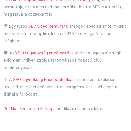
bemutatja, hogy miért éri meg profikra bízni a SEO-stratégiát,
még kisvállalkozásként is.
🎥 Egy újabb
SEO videó bemutató
átfogó képet ad arról, miként
működik a keresőoptimalizálás 2025-ben – egy AI-alapú
világban.
🗣 A
jó SEO ügynökség ismérveiről
szóló blogbejegyzés segít
eldönteni, milyen szolgáltatót válassz hosszú távú
eredményekért.
📱 A
SEO ügynökség Facebook oldala
naprakész szakmai
hírekkel, esettanulmányokkal és kampányötletekkel segíti a
digitális fejlődést.
Politikai keresőmarketing
a politikapedia.net oldalon