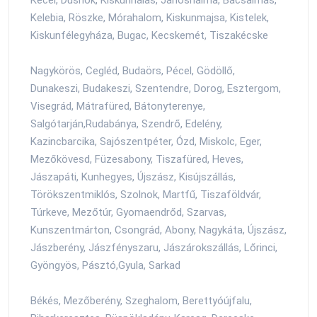
Kecel, Dusnok, Kiskunhalas, Jánoshalma, Bácsalmás,
Kelebia, Röszke, Mórahalom, Kiskunmajsa, Kistelek,
Kiskunfélegyháza, Bugac, Kecskemét, Tiszakécske
Nagykörös, Cegléd, Budaörs, Pécel, Gödöllő,
Dunakeszi, Budakeszi, Szentendre, Dorog, Esztergom,
Visegrád, Mátrafüred, Bátonyterenye,
Salgótarján,Rudabánya, Szendrő, Edelény,
Kazincbarcika, Sajószentpéter, Ózd, Miskolc, Eger,
Mezőkövesd, Füzesabony, Tiszafüred, Heves,
Jászapáti, Kunhegyes, Újszász, Kisújszállás,
Törökszentmiklós, Szolnok, Martfű, Tiszaföldvár,
Túrkeve, Mezőtúr, Gyomaendrőd, Szarvas,
Kunszentmárton, Csongrád, Abony, Nagykáta, Újszász,
Jászberény, Jászfényszaru, Jászárokszállás, Lőrinci,
Gyöngyös, Pásztó,Gyula, Sarkad
Békés, Mezőberény, Szeghalom, Berettyóújfalu,