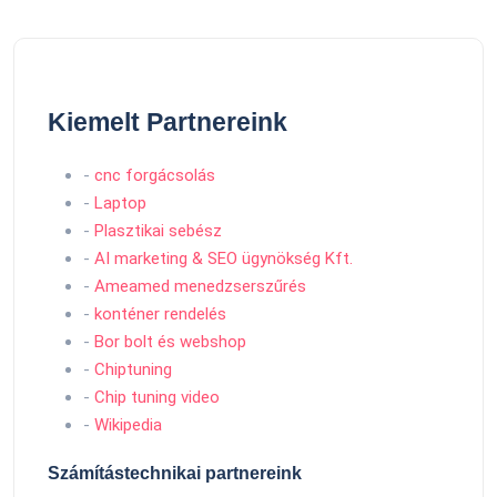
Kiemelt Partnereink
-
cnc forgácsolás
-
Laptop
-
Plasztikai sebész
-
AI marketing & SEO ügynökség Kft.
-
Ameamed menedzserszűrés
-
konténer rendelés
-
Bor bolt és webshop
-
Chiptuning
-
Chip tuning video
-
Wikipedia
Számítástechnikai partnereink