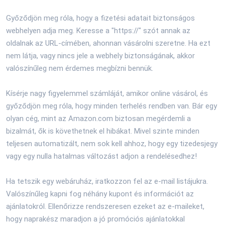
Győződjön meg róla, hogy a fizetési adatait biztonságos
webhelyen adja meg. Keresse a "https://" szót annak az
oldalnak az URL-címében, ahonnan vásárolni szeretne. Ha ezt
nem látja, vagy nincs jele a webhely biztonságának, akkor
valószínűleg nem érdemes megbízni bennük.
Kísérje nagy figyelemmel számláját, amikor online vásárol, és
győződjön meg róla, hogy minden terhelés rendben van. Bár egy
olyan cég, mint az Amazon.com biztosan megérdemli a
bizalmát, ők is követhetnek el hibákat. Mivel szinte minden
teljesen automatizált, nem sok kell ahhoz, hogy egy tizedesjegy
vagy egy nulla hatalmas változást adjon a rendelésedhez!
Ha tetszik egy webáruház, iratkozzon fel az e-mail listájukra.
Valószínűleg kapni fog néhány kupont és információt az
ajánlatokról. Ellenőrizze rendszeresen ezeket az e-maileket,
hogy naprakész maradjon a jó promóciós ajánlatokkal