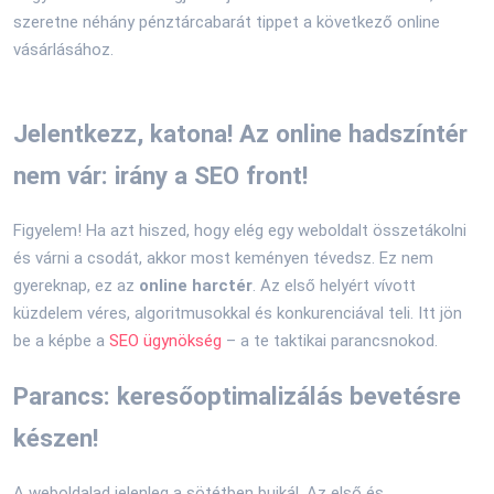
szeretne néhány pénztárcabarát tippet a következő online
vásárlásához.
Jelentkezz, katona! Az online hadszíntér
nem vár: irány a SEO front!
Figyelem! Ha azt hiszed, hogy elég egy weboldalt összetákolni
és várni a csodát, akkor most keményen tévedsz. Ez nem
gyereknap, ez az
online harctér
. Az első helyért vívott
küzdelem véres, algoritmusokkal és konkurenciával teli. Itt jön
be a képbe a
SEO ügynökség
– a te taktikai parancsnokod.
Parancs: keresőoptimalizálás bevetésre
készen!
A weboldalad jelenleg a sötétben bujkál. Az első és