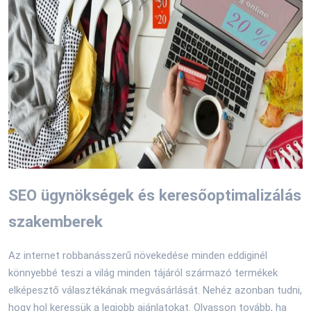
SEO ügynökségek és keresőoptimalizálás
szakemberek
Az internet robbanásszerű növekedése minden eddiginél
könnyebbé teszi a világ minden tájáról származó termékek
elképesztő választékának megvásárlását. Nehéz azonban tudni,
hogy hol keressük a legjobb ajánlatokat. Olvasson tovább, ha