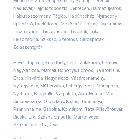
Biharkeresztes, Püspökladány, Karcag, Derecske,
Nádudvar, Hajdúszoboszló, Debrecen, Balmazújváros,
Hajdúböszörmény, Téglás, Hajdúhadház, Nyíradony,
Újfehértó, Hajdúdorog, Mezőcsát, Polgár, Hajdúnánás,
Tiszaújváros, Tiszavasvári, Tiszalök, Tokaj,
Felsőzsolca, Szikszó, Szerencs, Sárospatak,
Zalaszentgrót
Hévíz, Tapolca, Keszthely, Lenti, Zalakaros, Letenye,
Nagykanizsa, Marcali, Böhönye, Fonyód, Balatonlelle,
Encs, Kisvárda, Nagyhalász, Vásárosnamény,
Nyíregyháza, Mátészalka, Fehérgyarmat, Máriapócs,
Nyírbátor, Nagykálló, Várpalota, Ajka, Herend, Mór,
Kincsesbánya, Oroszlány, Kisbér, Tatabánya,
Pannonhalma, Bábolna, Komárom, Tata, Pilisvörösvár,
Bicske, Érd, Százhalombatta, Martonvásár,
Százhalombatta, Gyál