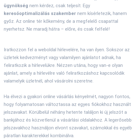
ügynökség
nem kérdez, csak teljesít. Egy
keresőoptimalizálás szakember
nem kísérletezik, hanem
győz. Az online tér kőkemény, de a megfelelő csapattal
nyerhetsz. Ne maradj hátra – előre, és csak felfelé!
Iratkozzon fel a weboldal hírlevelére, ha van ilyen. Sokszor az
üzletek kedvezményt vagy valamilyen ajánlatot adnak, ha
feliratkozik a hírlevelükre. Nézzen utána, hogy van-e olyan
ajánlat, amely a hírlevélre való feliratkozáshoz kapcsolódik
valamelyik üzletnél, ahol vásárolni szeretne.
Ha élvezi a gyakori online vásárlás kényelmét, nagyon fontos,
hogy folyamatosan változtassa az egyes fiókokhoz használt
jelszavakat. Körülbelül néhány hetente találjon ki új jelszót a
bankjához és közvetlenül a vásárlási oldalakhoz. A legerősebb
jelszavakhoz használjon elvont szavakat, számokkal és egyéb
páratlan karakterekkel kombinálva.