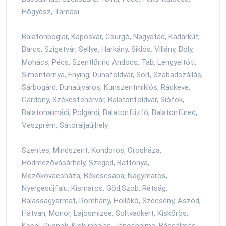
Hőgyész, Tamási
Balatonboglár, Kaposvár, Csurgó, Nagyatád, Kadarkút,
Barcs, Szigetvár, Sellye, Harkány, Siklós, Villány, Bóly,
Mohács, Pécs, Szentlőrinc Andocs, Tab, Lengyeltóti,
Simontornya, Enying, Dunaföldvár, Solt, Szabadszállás,
Sárbogárd, Dunaújváros, Kunszentmiklós, Ráckeve,
Gárdony, Székesfehérvár, Balatonföldvár, Siófok,
Balatonalmádi, Polgárdi, Balatonfűzfő, Balatonfüred,
Veszprém, Sátoraljaújhely
Szentes, Mindszent, Kondoros, Orosháza,
Hódmezővásárhely, Szeged, Battonya,
Mezőkovácsháza, Békéscsaba, Nagymaros,
Nyergesújfalu, Kismaros, Göd,Szob, Rétság,
Balassagyarmat, Romhány, Hollókő, Szécsény, Aszód,
Hatvan, Monor, Lajosmizse, Soltvadkert, Kiskőrös,