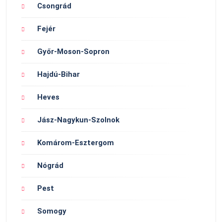
Csongrád
Fejér
Győr-Moson-Sopron
Hajdú-Bihar
Heves
Jász-Nagykun-Szolnok
Komárom-Esztergom
Nógrád
Pest
Somogy