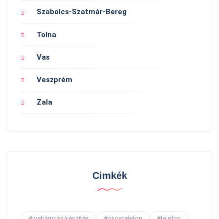
Szabolcs-Szatmár-Bereg
Tolna
Vas
Veszprém
Zala
Cimkék
#webáruház készítés
#okostelefon
#telefon