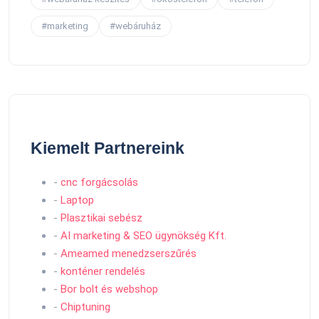
#marketing
#webáruház
Kiemelt Partnereink
-
cnc forgácsolás
-
Laptop
-
Plasztikai sebész
-
AI marketing & SEO ügynökség Kft.
-
Ameamed menedzserszűrés
-
konténer rendelés
-
Bor bolt és webshop
-
Chiptuning