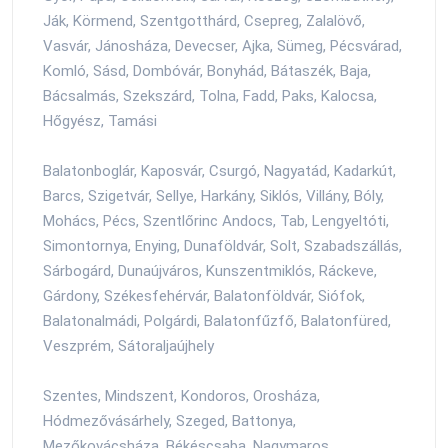
Ják, Körmend, Szentgotthárd, Csepreg, Zalalövő,
Vasvár, Jánosháza, Devecser, Ajka, Sümeg, Pécsvárad,
Komló, Sásd, Dombóvár, Bonyhád, Bátaszék, Baja,
Bácsalmás, Szekszárd, Tolna, Fadd, Paks, Kalocsa,
Hőgyész, Tamási
Balatonboglár, Kaposvár, Csurgó, Nagyatád, Kadarkút,
Barcs, Szigetvár, Sellye, Harkány, Siklós, Villány, Bóly,
Mohács, Pécs, Szentlőrinc Andocs, Tab, Lengyeltóti,
Simontornya, Enying, Dunaföldvár, Solt, Szabadszállás,
Sárbogárd, Dunaújváros, Kunszentmiklós, Ráckeve,
Gárdony, Székesfehérvár, Balatonföldvár, Siófok,
Balatonalmádi, Polgárdi, Balatonfűzfő, Balatonfüred,
Veszprém, Sátoraljaújhely
Szentes, Mindszent, Kondoros, Orosháza,
Hódmezővásárhely, Szeged, Battonya,
Mezőkovácsháza, Békéscsaba, Nagymaros,