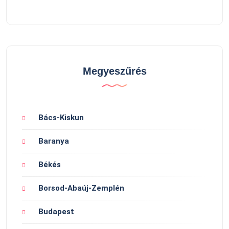
Megyeszűrés
Bács-Kiskun
Baranya
Békés
Borsod-Abaúj-Zemplén
Budapest