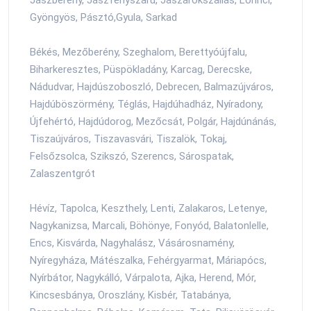
Gyöngyös, Pásztó,Gyula, Sarkad
Békés, Mezőberény, Szeghalom, Berettyóújfalu,
Biharkeresztes, Püspökladány, Karcag, Derecske,
Nádudvar, Hajdúszoboszló, Debrecen, Balmazújváros,
Hajdúböszörmény, Téglás, Hajdúhadház, Nyíradony,
Újfehértó, Hajdúdorog, Mezőcsát, Polgár, Hajdúnánás,
Tiszaújváros, Tiszavasvári, Tiszalök, Tokaj,
Felsőzsolca, Szikszó, Szerencs, Sárospatak,
Zalaszentgrót
Hévíz, Tapolca, Keszthely, Lenti, Zalakaros, Letenye,
Nagykanizsa, Marcali, Böhönye, Fonyód, Balatonlelle,
Encs, Kisvárda, Nagyhalász, Vásárosnamény,
Nyíregyháza, Mátészalka, Fehérgyarmat, Máriapócs,
Nyírbátor, Nagykálló, Várpalota, Ajka, Herend, Mór,
Kincsesbánya, Oroszlány, Kisbér, Tatabánya,