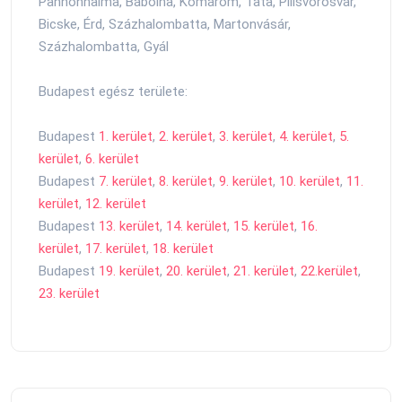
Pannonhalma, Bábolna, Komárom, Tata, Pilisvörösvár,
Bicske, Érd, Százhalombatta, Martonvásár,
Százhalombatta, Gyál
Budapest egész területe:
Budapest
1. kerület
,
2. kerület
,
3. kerület
,
4. kerület
,
5.
kerület
,
6. kerület
Budapest
7. kerület
,
8. kerület
,
9. kerület
,
10. kerület
,
11.
kerület
,
12. kerület
Budapest
13. kerület
,
14. kerület
,
15. kerület
,
16.
kerület
,
17. kerület
,
18. kerület
Budapest
19. kerület
,
20. kerület
,
21. kerület
,
22.kerület
,
23. kerület