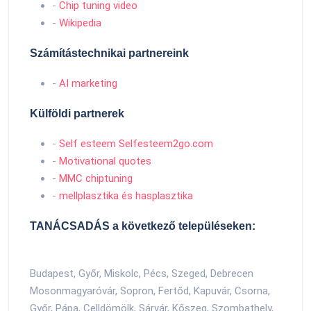
-
Chip tuning video
-
Wikipedia
Számítástechnikai partnereink
-
AI marketing
Külföldi partnerek
-
Self esteem Selfesteem2go.com
-
Motivational quotes
-
MMC chiptuning
-
mellplasztika és hasplasztika
TANÁCSADÁS a következő településeken:
Budapest, Győr, Miskolc, Pécs, Szeged, Debrecen
Mosonmagyaróvár, Sopron, Fertőd, Kapuvár, Csorna,
Győr, Pápa, Celldömölk, Sárvár, Kőszeg, Szombathely,