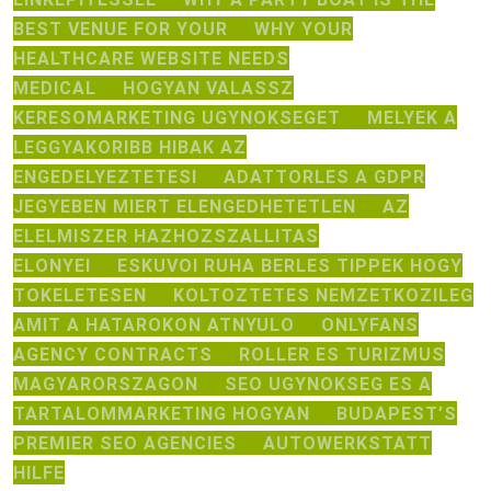
BEST VENUE FOR YOUR
WHY YOUR
HEALTHCARE WEBSITE NEEDS
MEDICAL
HOGYAN VALASSZ
KERESOMARKETING UGYNOKSEGET
MELYEK A
LEGGYAKORIBB HIBAK AZ
ENGEDELYEZTETESI
ADATTORLES A GDPR
JEGYEBEN MIERT ELENGEDHETETLEN
AZ
ELELMISZER HAZHOZSZALLITAS
ELONYEI
ESKUVOI RUHA BERLES TIPPEK HOGY
TOKELETESEN
KOLTOZTETES NEMZETKOZILEG
AMIT A HATAROKON ATNYULO
ONLYFANS
AGENCY CONTRACTS
ROLLER ES TURIZMUS
MAGYARORSZAGON
SEO UGYNOKSEG ES A
TARTALOMMARKETING HOGYAN
BUDAPEST’S
PREMIER SEO AGENCIES
AUTOWERKSTATT
HILFE