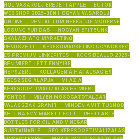
HOL VASAROLJ EREDETI APPLE
BUTOR
WEBSHOP 2025-BEN HOGYAN VASAROLJ
ONLINE
DENTAL LUMINEERS DIE MODERNE
LOSUNG FUR DAS
HOGYAN EPITSUNK
SKALAZHATO MARKETING
RENDSZERT
KERESOMARKETING UGYNOKSEG
ES PREMIUM LINKEPITES
KOCSIBEALLO 2025-
BEN MIERT LETT ENNYIRE
NEPSZERU
KOLLAGEN A FIATALSAG ÉS
EGESZSEG ALAPJA
MI AZ A
KERESOOPTIMALIZALAS ES MIERT
FONTOS
MILYEN MOSOGATOTALCAT
VALASSZAK GRANIT
MINDEN AMIT TUDNOD
KELL HA EGY MAKETT BOLT
REFILLABLE
BOTTLES FOR OIL AND VINEGAR
SUSTAINABLE
SEO KERESOOPTIMALIZALAS
LINKEPITESSEL
WHY A PARTY BOAT IS THE