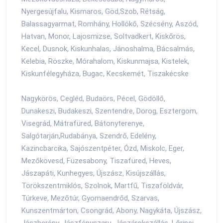
Nyergesújfalu, Kismaros, Göd,Szob, Rétság,
Balassagyarmat, Romhány, Hollókő, Szécsény, Aszód,
Hatvan, Monor, Lajosmizse, Soltvadkert, Kiskőrös,
Kecel, Dusnok, Kiskunhalas, Jánoshalma, Bácsalmás,
Kelebia, Röszke, Mórahalom, Kiskunmajsa, Kistelek,
Kiskunfélegyháza, Bugac, Kecskemét, Tiszakécske
Nagykörös, Cegléd, Budaörs, Pécel, Gödöllő,
Dunakeszi, Budakeszi, Szentendre, Dorog, Esztergom,
Visegrád, Mátrafüred, Bátonyterenye,
Salgótarján,Rudabánya, Szendrő, Edelény,
Kazincbarcika, Sajószentpéter, Ózd, Miskolc, Eger,
Mezőkövesd, Füzesabony, Tiszafüred, Heves,
Jászapáti, Kunhegyes, Újszász, Kisújszállás,
Törökszentmiklós, Szolnok, Martfű, Tiszaföldvár,
Túrkeve, Mezőtúr, Gyomaendrőd, Szarvas,
Kunszentmárton, Csongrád, Abony, Nagykáta, Újszász,
Jászberény, Jászfényszaru, Jászárokszállás, Lőrinci,