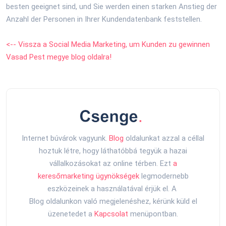
besten geeignet sind, und Sie werden einen starken Anstieg der
Anzahl der Personen in Ihrer Kundendatenbank feststellen.
<-- Vissza a Social Media Marketing, um Kunden zu gewinnen
Vasad Pest megye blog oldalra!
Internet búvárok vagyunk.
Blog
oldalunkat azzal a céllal
hoztuk létre, hogy láthatóbbá tegyük a hazai
vállalkozásokat az online térben. Ezt
a
keresőmarketing ügynökségek
legmodernebb
eszközeinek a használatával érjük el. A
Blog oldalunkon való megjelenéshez, kérünk küld el
üzenetedet a
Kapcsolat
menüpontban.