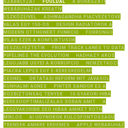
SZABALYZAT
FŐOLDAL
A BORÁSZATI
WEBÁRUHÁZAK KREATÍV
ESZKÖZEIVEL
ASHWAGANDHA PIACVEZETOVE
VALAS EGY 150-OS
DESIGN RADIATOROK A
MODERN OTTHONERT FUNKCIO
FORRONGO
VILAG EZEK A KONFLIKTUSOK
VESZELYEZTETIK
FROM TRACK LANES TO DATA
PIPELINES THE EVOLUTION
HADHAZY AKOS
LEGUJABB UGYEI A KORRUPCIO
NEMZETKOZI
PIACRA LEPES EGY E-KERESKEDELMI
CEGNEL
OKTATASI REFORM MIT JAVASOL
KUNHALMI AGNES
PINTER SANDOR ES A
KOZBIZTONSAG TENYEK
10 GYAKORI HIBA
KERESOOPTIMALIZALAS SORAN AMIT
A
LEGGYAKORIBB SEO HIBAK AMIKET ROTH
MIKLOS
AI UGYNOKOK KULCSFONTOSSAGU
TRENDEK AMIKRE ERDEMES
APPLE WEBARUHAZ