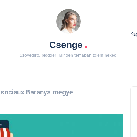
Ka
.
Csenge
Szövegíró, blogger! Minden témában tőlem neked!
s sociaux Baranya megye