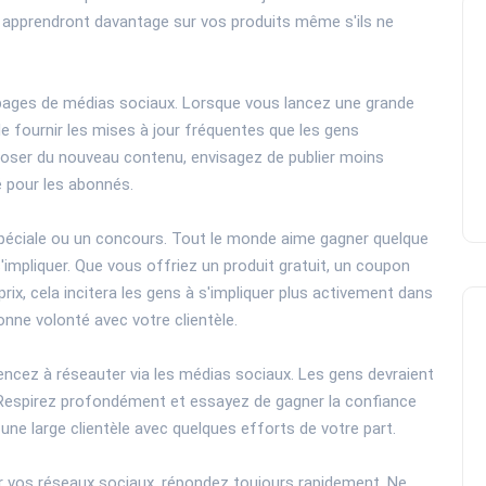
en apprendront davantage sur vos produits même s'ils ne
os pages de médias sociaux. Lorsque vous lancez une grande
 fournir les mises à jour fréquentes que les gens
oposer du nouveau contenu, envisagez de publier moins
é pour les abonnés.
péciale ou un concours. Tout le monde aime gagner quelque
mpliquer. Que vous offriez un produit gratuit, un coupon
rix, cela incitera les gens à s'impliquer plus activement dans
nne volonté avec votre clientèle.
encez à réseauter via les médias sociaux. Les gens devraient
. Respirez profondément et essayez de gagner la confiance
une large clientèle avec quelques efforts de votre part.
r vos réseaux sociaux, répondez toujours rapidement. Ne