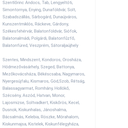
Szentlőrinc Andocs, Tab, Lengyeltóti,
Simontornya, Enying, Dunaföldvár, Solt,
Szabadszállás, Sárbogárd, Dunaújváros,
Kunszentmiklós, Ráckeve, Gárdony,
Székesfehérvár, Balatonföldvár, Siófok,
Balatonalmádi, Polgárdi, Balatonfűzfő,
Balatonfüred, Veszprém, Sátoraljaújhely
Szentes, Mindszent, Kondoros, Orosháza,
Hódmezővásárhely, Szeged, Battonya,
Mezőkovácsháza, Békéscsaba, Nagymaros,
Nyergesújfalu, Kismaros, Göd,Szob, Rétság,
Balassagyarmat, Romhány, Hollókő,
Szécsény, Aszód, Hatvan, Monor,
Lajosmizse, Soltvadkert, Kiskőrös, Kecel,
Dusnok, Kiskunhalas, Jánoshalma,
Bácsalmás, Kelebia, Röszke, Mórahalom,
Kiskunmajsa, Kistelek, Kiskunfélegyháza,