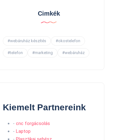
Cimkék
#webáruház készítés
#okostelefon
#telefon
#marketing
#webáruház
Kiemelt Partnereink
-
cnc forgácsolás
-
Laptop
-
Plasztikai sebész