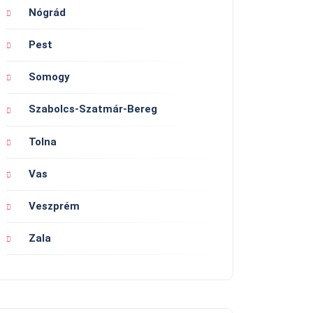
Nógrád
Pest
Somogy
Szabolcs-Szatmár-Bereg
Tolna
Vas
Veszprém
Zala