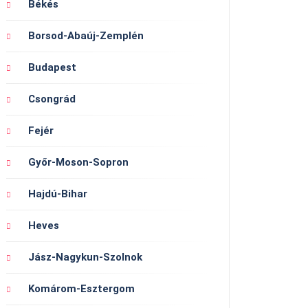
Békés
Borsod-Abaúj-Zemplén
Budapest
Csongrád
Fejér
Győr-Moson-Sopron
Hajdú-Bihar
Heves
Jász-Nagykun-Szolnok
Komárom-Esztergom