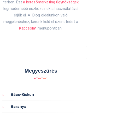
térben. Ezt
a keresőmarketing ügynökségek
legmodernebb eszközeinek a használatával
érjük el. A Blog oldalunkon való
megjelenéshez, kérünk küld el üzenetedet a
Kapcsolat
menüpontban.
Megyeszűrés
Bács-Kiskun
Baranya