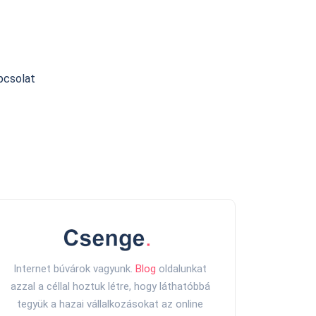
pcsolat
Internet búvárok vagyunk.
Blog
oldalunkat
azzal a céllal hoztuk létre, hogy láthatóbbá
tegyük a hazai vállalkozásokat az online