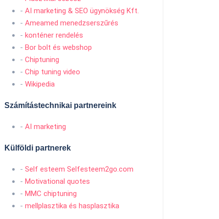
-
AI marketing & SEO ügynökség Kft.
-
Ameamed menedzserszűrés
-
konténer rendelés
-
Bor bolt és webshop
-
Chiptuning
-
Chip tuning video
-
Wikipedia
Számítástechnikai partnereink
-
AI marketing
Külföldi partnerek
-
Self esteem Selfesteem2go.com
-
Motivational quotes
-
MMC chiptuning
-
mellplasztika és hasplasztika