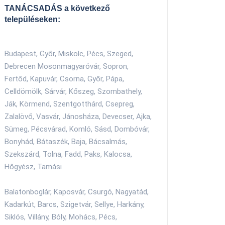
TANÁCSADÁS a következő
településeken:
Budapest, Győr, Miskolc, Pécs, Szeged,
Debrecen Mosonmagyaróvár, Sopron,
Fertőd, Kapuvár, Csorna, Győr, Pápa,
Celldömölk, Sárvár, Kőszeg, Szombathely,
Ják, Körmend, Szentgotthárd, Csepreg,
Zalalövő, Vasvár, Jánosháza, Devecser, Ajka,
Sümeg, Pécsvárad, Komló, Sásd, Dombóvár,
Bonyhád, Bátaszék, Baja, Bácsalmás,
Szekszárd, Tolna, Fadd, Paks, Kalocsa,
Hőgyész, Tamási
Balatonboglár, Kaposvár, Csurgó, Nagyatád,
Kadarkút, Barcs, Szigetvár, Sellye, Harkány,
Siklós, Villány, Bóly, Mohács, Pécs,