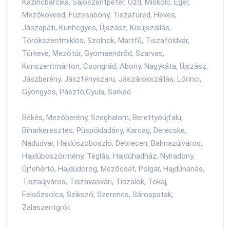
Kazincbarcika, Sajószentpéter, Ózd, Miskolc, Eger,
Mezőkövesd, Füzesabony, Tiszafüred, Heves,
Jászapáti, Kunhegyes, Újszász, Kisújszállás,
Törökszentmiklós, Szolnok, Martfű, Tiszaföldvár,
Túrkeve, Mezőtúr, Gyomaendrőd, Szarvas,
Kunszentmárton, Csongrád, Abony, Nagykáta, Újszász,
Jászberény, Jászfényszaru, Jászárokszállás, Lőrinci,
Gyöngyös, Pásztó,Gyula, Sarkad
Békés, Mezőberény, Szeghalom, Berettyóújfalu,
Biharkeresztes, Püspökladány, Karcag, Derecske,
Nádudvar, Hajdúszoboszló, Debrecen, Balmazújváros,
Hajdúböszörmény, Téglás, Hajdúhadház, Nyíradony,
Újfehértó, Hajdúdorog, Mezőcsát, Polgár, Hajdúnánás,
Tiszaújváros, Tiszavasvári, Tiszalök, Tokaj,
Felsőzsolca, Szikszó, Szerencs, Sárospatak,
Zalaszentgrót