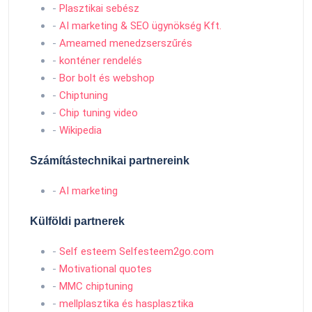
-
Plasztikai sebész
-
AI marketing & SEO ügynökség Kft.
-
Ameamed menedzserszűrés
-
konténer rendelés
-
Bor bolt és webshop
-
Chiptuning
-
Chip tuning video
-
Wikipedia
Számítástechnikai partnereink
-
AI marketing
Külföldi partnerek
-
Self esteem Selfesteem2go.com
-
Motivational quotes
-
MMC chiptuning
-
mellplasztika és hasplasztika