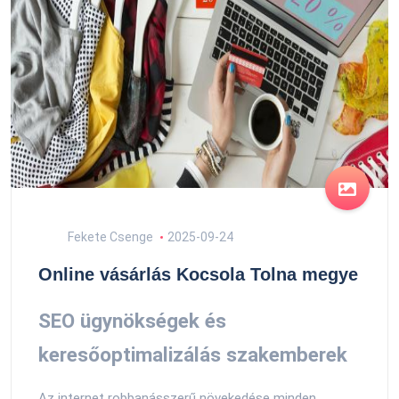
Fekete Csenge
2025-09-24
Online vásárlás Kocsola Tolna megye
SEO ügynökségek és
keresőoptimalizálás szakemberek
Az internet robbanásszerű növekedése minden