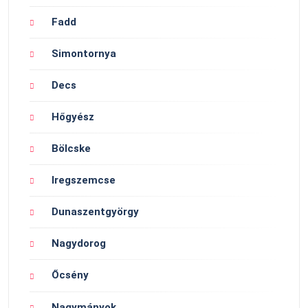
Fadd
Simontornya
Decs
Hőgyész
Bölcske
Iregszemcse
Dunaszentgyörgy
Nagydorog
Őcsény
Nagymányok