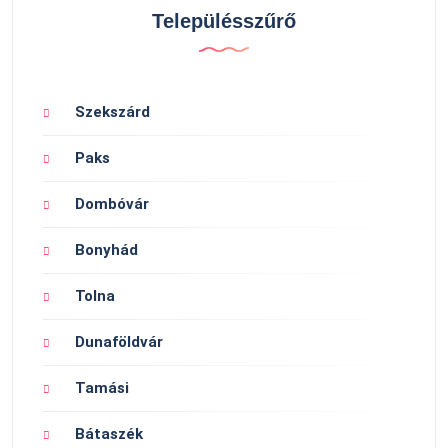
Településszűrő
Szekszárd
Paks
Dombóvár
Bonyhád
Tolna
Dunaföldvár
Tamási
Bátaszék