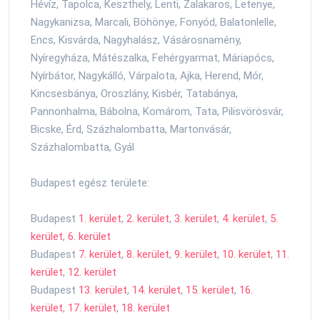
Hévíz, Tapolca, Keszthely, Lenti, Zalakaros, Letenye,
Nagykanizsa, Marcali, Böhönye, Fonyód, Balatonlelle,
Encs, Kisvárda, Nagyhalász, Vásárosnamény,
Nyíregyháza, Mátészalka, Fehérgyarmat, Máriapócs,
Nyírbátor, Nagykálló, Várpalota, Ajka, Herend, Mór,
Kincsesbánya, Oroszlány, Kisbér, Tatabánya,
Pannonhalma, Bábolna, Komárom, Tata, Pilisvörösvár,
Bicske, Érd, Százhalombatta, Martonvásár,
Százhalombatta, Gyál
Budapest egész területe:
Budapest
1. kerület
,
2. kerület
,
3. kerület
,
4. kerület
,
5.
kerület
,
6. kerület
Budapest
7. kerület
,
8. kerület
,
9. kerület
,
10. kerület
,
11.
kerület
,
12. kerület
Budapest
13. kerület
,
14. kerület
,
15. kerület
,
16.
kerület
,
17. kerület
,
18. kerület