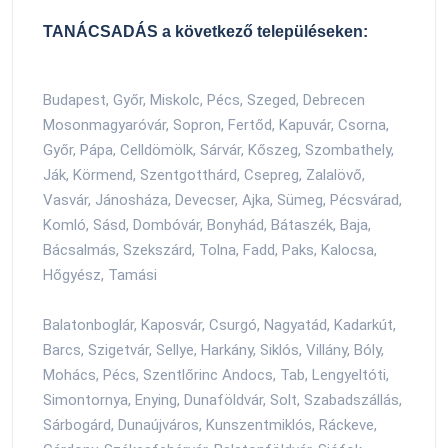
TANÁCSADÁS a következő településeken:
Budapest, Győr, Miskolc, Pécs, Szeged, Debrecen
Mosonmagyaróvár, Sopron, Fertőd, Kapuvár, Csorna,
Győr, Pápa, Celldömölk, Sárvár, Kőszeg, Szombathely,
Ják, Körmend, Szentgotthárd, Csepreg, Zalalövő,
Vasvár, Jánosháza, Devecser, Ajka, Sümeg, Pécsvárad,
Komló, Sásd, Dombóvár, Bonyhád, Bátaszék, Baja,
Bácsalmás, Szekszárd, Tolna, Fadd, Paks, Kalocsa,
Hőgyész, Tamási
Balatonboglár, Kaposvár, Csurgó, Nagyatád, Kadarkút,
Barcs, Szigetvár, Sellye, Harkány, Siklós, Villány, Bóly,
Mohács, Pécs, Szentlőrinc Andocs, Tab, Lengyeltóti,
Simontornya, Enying, Dunaföldvár, Solt, Szabadszállás,
Sárbogárd, Dunaújváros, Kunszentmiklós, Ráckeve,