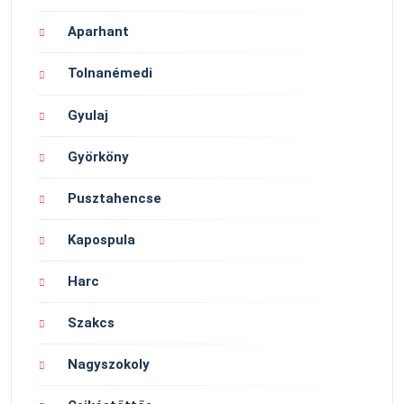
Aparhant
Tolnanémedi
Gyulaj
Györköny
Pusztahencse
Kapospula
Harc
Szakcs
Nagyszokoly