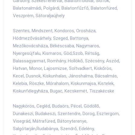
Gárdony, Székesfehérvár, Balatonföldvár, Siófok,
Balatonalmádi, Polgárdi, Balatonfűzfő, Balatonfüred,
Veszprém, Sátoraljaújhely
Szentes, Mindszent, Kondoros, Orosháza,
Hódmezővásárhely, Szeged, Battonya,
Mezőkovácsháza, Békéscsaba, Nagymaros,
Nyergesújfalu, Kismaros, Göd,Szob, Rétság,
Balassagyarmat, Romhány, Hollókő, Szécsény, Aszód,
Hatvan, Monor, Lajosmizse, Soltvadkert, Kiskőrös,
Kecel, Dusnok, Kiskunhalas, Jánoshalma, Bácsalmás,
Kelebia, Röszke, Mórahalom, Kiskunmajsa, Kistelek,
Kiskunfélegyháza, Bugac, Kecskemét, Tiszakécske
Nagykörös, Cegléd, Budaörs, Pécel, Gödöllő,
Dunakeszi, Budakeszi, Szentendre, Dorog, Esztergom,
Visegrád, Mátrafüred, Bátonyterenye,
Salgótarján,Rudabánya, Szendrő, Edelény,