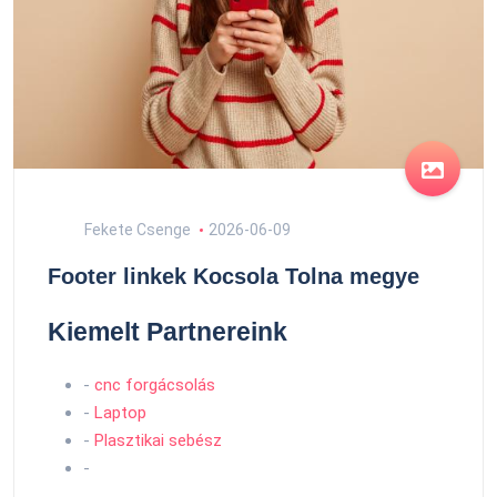
Fekete Csenge
2026-06-09
Footer linkek Kocsola Tolna megye
Kiemelt Partnereink
-
cnc forgácsolás
-
Laptop
-
Plasztikai sebész
-