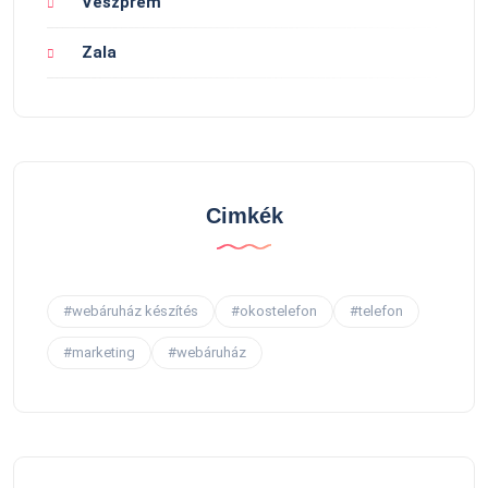
Veszprém
Zala
Cimkék
#webáruház készítés
#okostelefon
#telefon
#marketing
#webáruház