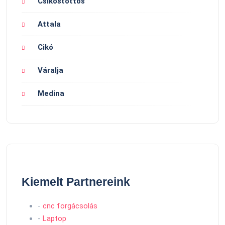
Csikóstőttős
Attala
Cikó
Váralja
Medina
Kiemelt Partnereink
-
cnc forgácsolás
-
Laptop