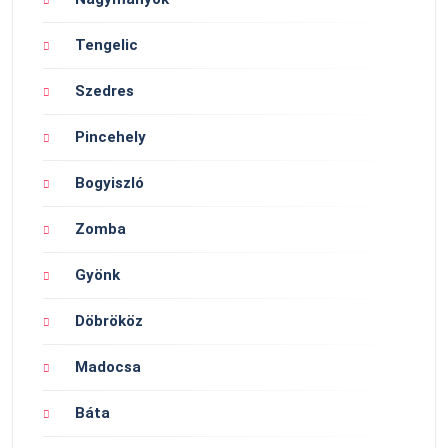
Tengelic
Szedres
Pincehely
Bogyiszló
Zomba
Gyönk
Döbrököz
Madocsa
Báta