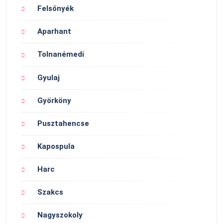
Felsőnyék
Aparhant
Tolnanémedi
Gyulaj
Györköny
Pusztahencse
Kapospula
Harc
Szakcs
Nagyszokoly