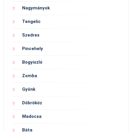
Nagymányok
Tengelic
Szedres
Pincehely
Bogyiszló
Zomba
Gyönk
Döbrököz
Madocsa
Báta