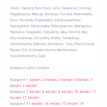
Hévíz, Tapolca, Keszthely, Lenti, Zalakaros, Letenye,
Nagykanizsa, Marcali, Böhönye, Fonyód, Balatonlelle,
Encs, Kisvárda, Nagyhalász, Vásárosnamény,
Nyíregyháza, Mátészalka, Fehérgyarmat, Máriapócs,
Nyírbátor, Nagykálló, Várpalota, Ajka, Herend, Mór,
Kincsesbánya, Oroszlány, Kisbér, Tatabánya,
Pannonhalma, Bábolna, Komárom, Tata, Pilisvörösvár,
Bicske, Érd, Százhalombatta, Martonvásár,
Százhalombatta, Gyál
Budapest egész területe:
Budapest
1. kerület
,
2. kerület
,
3. kerület
,
4. kerület
,
5.
kerület
,
6. kerület
Budapest
7. kerület
,
8. kerület
,
9. kerület
,
10. kerület
,
11.
kerület
,
12. kerület
Budapest
13. kerület
,
14. kerület
,
15. kerület
,
16.