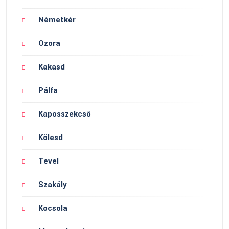
Németkér
Ozora
Kakasd
Pálfa
Kaposszekcső
Kölesd
Tevel
Szakály
Kocsola