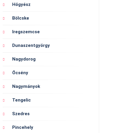
Hőgyész
Bölcske
Iregszemcse
Dunaszentgyörgy
Nagydorog
Őcsény
Nagymányok
Tengelic
Szedres
Pincehely