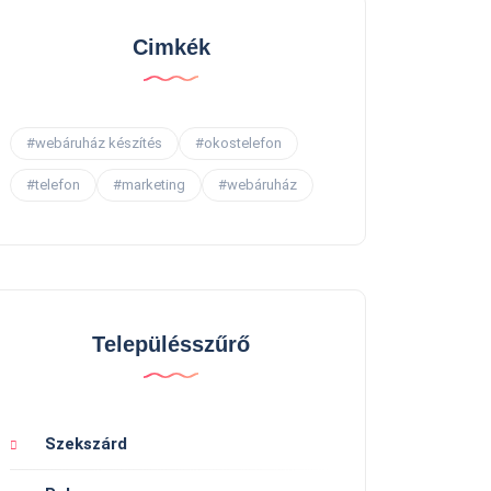
Cimkék
#webáruház készítés
#okostelefon
#telefon
#marketing
#webáruház
Településszűrő
Szekszárd