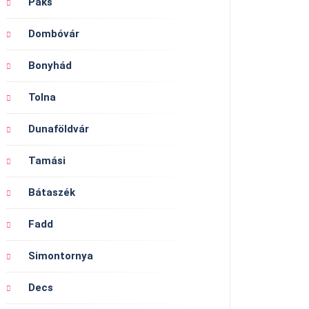
Paks
Dombóvár
Bonyhád
Tolna
Dunaföldvár
Tamási
Bátaszék
Fadd
Simontornya
Decs