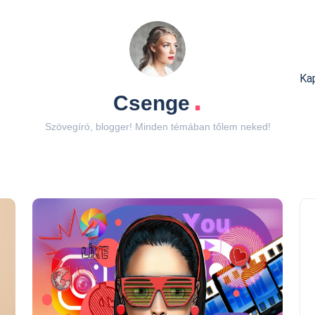
Ka
.
Csenge
Szövegíró, blogger! Minden témában tőlem neked!