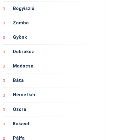
Bogyiszló
Zomba
Gyönk
Döbrököz
Madocsa
Báta
Németkér
Ozora
Kakasd
Pálfa