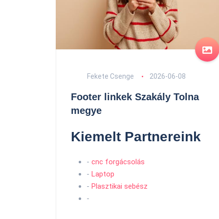
Fekete Csenge
2026-06-08
Footer linkek Szakály Tolna
megye
Kiemelt Partnereink
-
cnc forgácsolás
-
Laptop
-
Plasztikai sebész
-