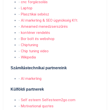
-
cnc forgácsolás
-
Laptop
-
Plasztikai sebész
-
AI marketing & SEO ügynökség Kft.
-
Ameamed menedzserszűrés
-
konténer rendelés
-
Bor bolt és webshop
-
Chiptuning
-
Chip tuning video
-
Wikipedia
Számítástechnikai partnereink
-
AI marketing
Külföldi partnerek
-
Self esteem Selfesteem2go.com
-
Motivational quotes