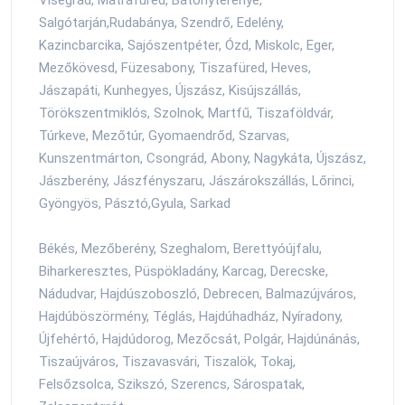
Salgótarján,Rudabánya, Szendrő, Edelény,
Kazincbarcika, Sajószentpéter, Ózd, Miskolc, Eger,
Mezőkövesd, Füzesabony, Tiszafüred, Heves,
Jászapáti, Kunhegyes, Újszász, Kisújszállás,
Törökszentmiklós, Szolnok, Martfű, Tiszaföldvár,
Túrkeve, Mezőtúr, Gyomaendrőd, Szarvas,
Kunszentmárton, Csongrád, Abony, Nagykáta, Újszász,
Jászberény, Jászfényszaru, Jászárokszállás, Lőrinci,
Gyöngyös, Pásztó,Gyula, Sarkad
Békés, Mezőberény, Szeghalom, Berettyóújfalu,
Biharkeresztes, Püspökladány, Karcag, Derecske,
Nádudvar, Hajdúszoboszló, Debrecen, Balmazújváros,
Hajdúböszörmény, Téglás, Hajdúhadház, Nyíradony,
Újfehértó, Hajdúdorog, Mezőcsát, Polgár, Hajdúnánás,
Tiszaújváros, Tiszavasvári, Tiszalök, Tokaj,
Felsőzsolca, Szikszó, Szerencs, Sárospatak,