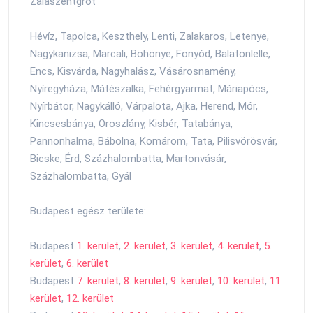
Zalaszentgrót
Hévíz, Tapolca, Keszthely, Lenti, Zalakaros, Letenye,
Nagykanizsa, Marcali, Böhönye, Fonyód, Balatonlelle,
Encs, Kisvárda, Nagyhalász, Vásárosnamény,
Nyíregyháza, Mátészalka, Fehérgyarmat, Máriapócs,
Nyírbátor, Nagykálló, Várpalota, Ajka, Herend, Mór,
Kincsesbánya, Oroszlány, Kisbér, Tatabánya,
Pannonhalma, Bábolna, Komárom, Tata, Pilisvörösvár,
Bicske, Érd, Százhalombatta, Martonvásár,
Százhalombatta, Gyál
Budapest egész területe:
Budapest
1. kerület
,
2. kerület
,
3. kerület
,
4. kerület
,
5.
kerület
,
6. kerület
Budapest
7. kerület
,
8. kerület
,
9. kerület
,
10. kerület
,
11.
kerület
,
12. kerület