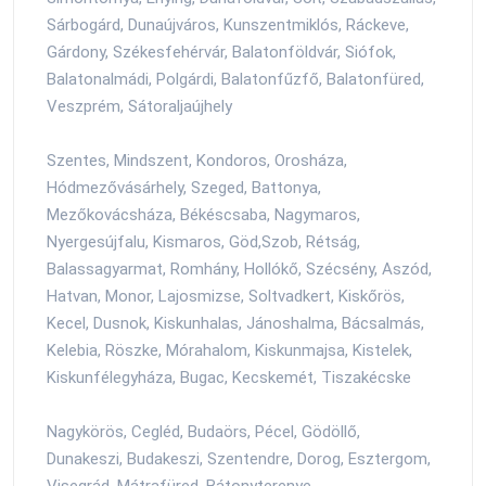
Sárbogárd, Dunaújváros, Kunszentmiklós, Ráckeve,
Gárdony, Székesfehérvár, Balatonföldvár, Siófok,
Balatonalmádi, Polgárdi, Balatonfűzfő, Balatonfüred,
Veszprém, Sátoraljaújhely
Szentes, Mindszent, Kondoros, Orosháza,
Hódmezővásárhely, Szeged, Battonya,
Mezőkovácsháza, Békéscsaba, Nagymaros,
Nyergesújfalu, Kismaros, Göd,Szob, Rétság,
Balassagyarmat, Romhány, Hollókő, Szécsény, Aszód,
Hatvan, Monor, Lajosmizse, Soltvadkert, Kiskőrös,
Kecel, Dusnok, Kiskunhalas, Jánoshalma, Bácsalmás,
Kelebia, Röszke, Mórahalom, Kiskunmajsa, Kistelek,
Kiskunfélegyháza, Bugac, Kecskemét, Tiszakécske
Nagykörös, Cegléd, Budaörs, Pécel, Gödöllő,
Dunakeszi, Budakeszi, Szentendre, Dorog, Esztergom,
Visegrád, Mátrafüred, Bátonyterenye,