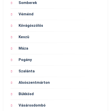
Somberek
Véménd
Kővágószőlős
Keszü
Máza
Pogány
Szalánta
Alsószentmárton
Bükkösd
Vásárosdombó