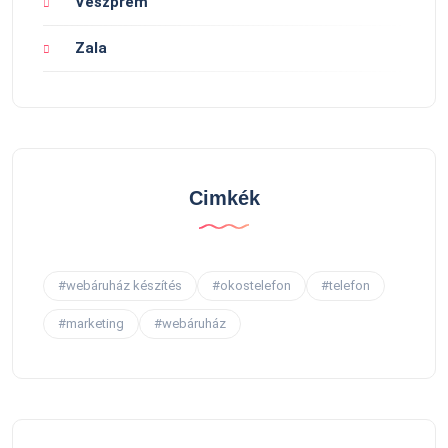
Veszprém
Zala
Cimkék
#webáruház készítés
#okostelefon
#telefon
#marketing
#webáruház