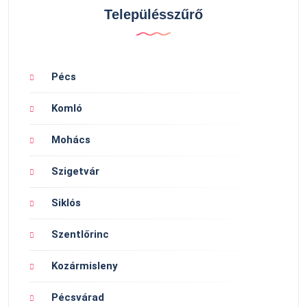
Településszűrő
Pécs
Komló
Mohács
Szigetvár
Siklós
Szentlőrinc
Kozármisleny
Pécsvárad