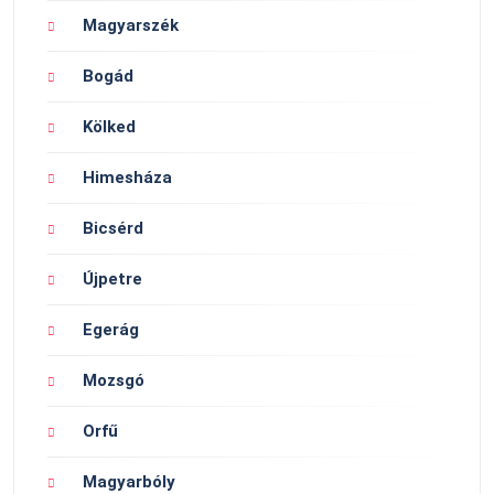
Magyarszék
Bogád
Kölked
Himesháza
Bicsérd
Újpetre
Egerág
Mozsgó
Orfű
Magyarbóly