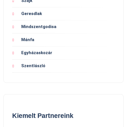
Szajk
Geresdlak
Mindszentgodisa
Mánfa
Egyházaskozár
Szentlászló
Kiemelt Partnereink