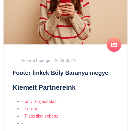
Fekete Csenge
2026-05-18
Footer linkek Bóly Baranya megye
Kiemelt Partnereink
-
cnc forgácsolás
-
Laptop
-
Plasztikai sebész
-