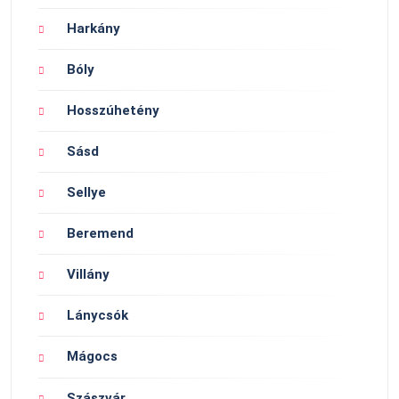
Harkány
Bóly
Hosszúhetény
Sásd
Sellye
Beremend
Villány
Lánycsók
Mágocs
Szászvár