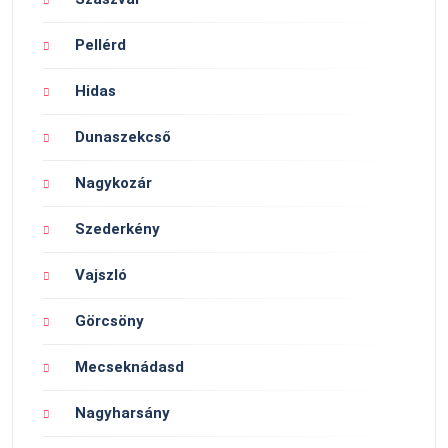
Pellérd
Hidas
Dunaszekcső
Nagykozár
Szederkény
Vajszló
Görcsöny
Mecseknádasd
Nagyharsány