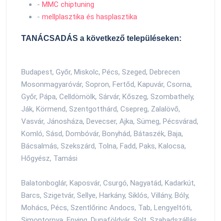
-
MMC chiptuning
-
mellplasztika és hasplasztika
TANÁCSADÁS a következő településeken:
Budapest, Győr, Miskolc, Pécs, Szeged, Debrecen
Mosonmagyaróvár, Sopron, Fertőd, Kapuvár, Csorna,
Győr, Pápa, Celldömölk, Sárvár, Kőszeg, Szombathely,
Ják, Körmend, Szentgotthárd, Csepreg, Zalalövő,
Vasvár, Jánosháza, Devecser, Ajka, Sümeg, Pécsvárad,
Komló, Sásd, Dombóvár, Bonyhád, Bátaszék, Baja,
Bácsalmás, Szekszárd, Tolna, Fadd, Paks, Kalocsa,
Hőgyész, Tamási
Balatonboglár, Kaposvár, Csurgó, Nagyatád, Kadarkút,
Barcs, Szigetvár, Sellye, Harkány, Siklós, Villány, Bóly,
Mohács, Pécs, Szentlőrinc Andocs, Tab, Lengyeltóti,
Simontornya, Enying, Dunaföldvár, Solt, Szabadszállás,