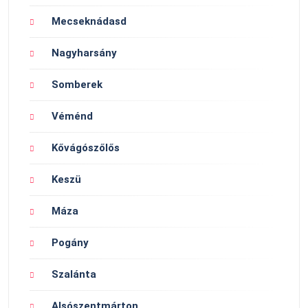
Mecseknádasd
Nagyharsány
Somberek
Véménd
Kővágószőlős
Keszü
Máza
Pogány
Szalánta
Alsószentmárton