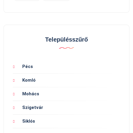
Településszűrő
Pécs
Komló
Mohács
Szigetvár
Siklós