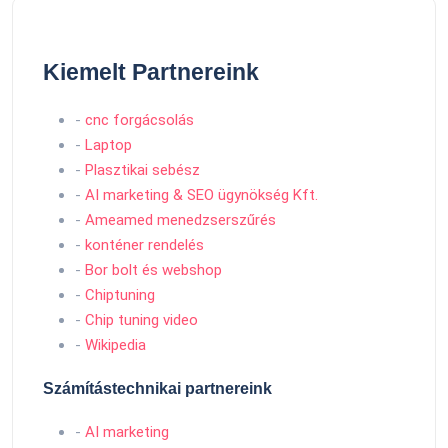
Kiemelt Partnereink
-
cnc forgácsolás
-
Laptop
-
Plasztikai sebész
-
AI marketing & SEO ügynökség Kft.
-
Ameamed menedzserszűrés
-
konténer rendelés
-
Bor bolt és webshop
-
Chiptuning
-
Chip tuning video
-
Wikipedia
Számítástechnikai partnereink
-
AI marketing