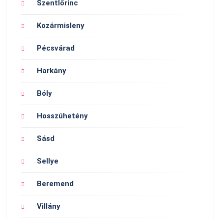
Szentlőrinc
Kozármisleny
Pécsvárad
Harkány
Bóly
Hosszúhetény
Sásd
Sellye
Beremend
Villány