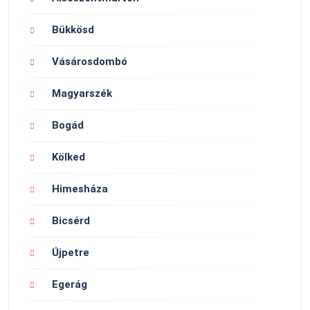
Bükkösd
Vásárosdombó
Magyarszék
Bogád
Kölked
Himesháza
Bicsérd
Újpetre
Egerág