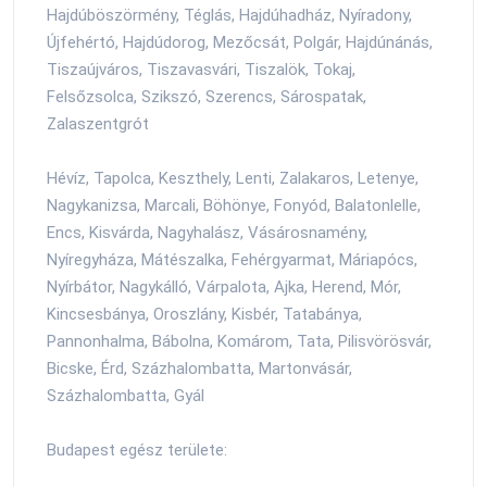
Hajdúböszörmény, Téglás, Hajdúhadház, Nyíradony,
Újfehértó, Hajdúdorog, Mezőcsát, Polgár, Hajdúnánás,
Tiszaújváros, Tiszavasvári, Tiszalök, Tokaj,
Felsőzsolca, Szikszó, Szerencs, Sárospatak,
Zalaszentgrót
Hévíz, Tapolca, Keszthely, Lenti, Zalakaros, Letenye,
Nagykanizsa, Marcali, Böhönye, Fonyód, Balatonlelle,
Encs, Kisvárda, Nagyhalász, Vásárosnamény,
Nyíregyháza, Mátészalka, Fehérgyarmat, Máriapócs,
Nyírbátor, Nagykálló, Várpalota, Ajka, Herend, Mór,
Kincsesbánya, Oroszlány, Kisbér, Tatabánya,
Pannonhalma, Bábolna, Komárom, Tata, Pilisvörösvár,
Bicske, Érd, Százhalombatta, Martonvásár,
Százhalombatta, Gyál
Budapest egész területe: