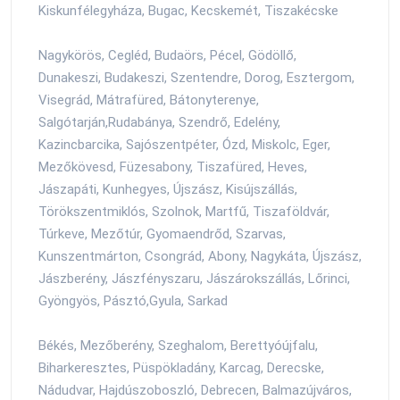
Kiskunfélegyháza, Bugac, Kecskemét, Tiszakécske
Nagykörös, Cegléd, Budaörs, Pécel, Gödöllő,
Dunakeszi, Budakeszi, Szentendre, Dorog, Esztergom,
Visegrád, Mátrafüred, Bátonyterenye,
Salgótarján,Rudabánya, Szendrő, Edelény,
Kazincbarcika, Sajószentpéter, Ózd, Miskolc, Eger,
Mezőkövesd, Füzesabony, Tiszafüred, Heves,
Jászapáti, Kunhegyes, Újszász, Kisújszállás,
Törökszentmiklós, Szolnok, Martfű, Tiszaföldvár,
Túrkeve, Mezőtúr, Gyomaendrőd, Szarvas,
Kunszentmárton, Csongrád, Abony, Nagykáta, Újszász,
Jászberény, Jászfényszaru, Jászárokszállás, Lőrinci,
Gyöngyös, Pásztó,Gyula, Sarkad
Békés, Mezőberény, Szeghalom, Berettyóújfalu,
Biharkeresztes, Püspökladány, Karcag, Derecske,
Nádudvar, Hajdúszoboszló, Debrecen, Balmazújváros,