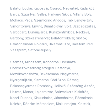
Balatonboglár, Kaposvár, Csurgó, Nagyatád, Kadarkút,
Barcs, Szigetvár, Sellye, Harkány, Siklós, Villány, Bóly,
Mohács, Pécs, Szentlőrinc Andocs, Tab, Lengyeltóti,
Simontornya, Enying, Dunaföldvár, Solt, Szabadszállás,
Sárbogárd, Dunaújváros, Kunszentmiklós, Ráckeve,
Gárdony, Székesfehérvár, Balatonföldvár, Siófok,
Balatonalmádi, Polgárdi, Balatonfűzfő, Balatonfüred,
Veszprém, Sátoraljaújhely
Szentes, Mindszent, Kondoros, Orosháza,
Hódmezővásárhely, Szeged, Battonya,
Mezőkovácsháza, Békéscsaba, Nagymaros,
Nyergesújfalu, Kismaros, Göd,Szob, Rétság,
Balassagyarmat, Romhány, Hollókő, Szécsény, Aszód,
Hatvan, Monor, Lajosmizse, Soltvadkert, Kiskőrös,
Kecel, Dusnok, Kiskunhalas, Jánoshalma, Bácsalmás,
Kelebia, Röszke, Mórahalom, Kiskunmajsa, Kistelek,