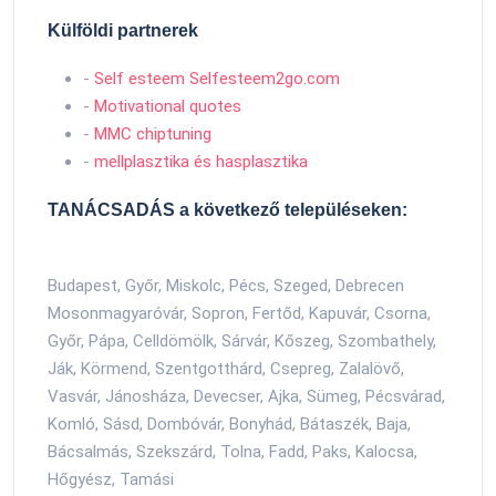
Külföldi partnerek
-
Self esteem Selfesteem2go.com
-
Motivational quotes
-
MMC chiptuning
-
mellplasztika és hasplasztika
TANÁCSADÁS a következő településeken:
Budapest, Győr, Miskolc, Pécs, Szeged, Debrecen
Mosonmagyaróvár, Sopron, Fertőd, Kapuvár, Csorna,
Győr, Pápa, Celldömölk, Sárvár, Kőszeg, Szombathely,
Ják, Körmend, Szentgotthárd, Csepreg, Zalalövő,
Vasvár, Jánosháza, Devecser, Ajka, Sümeg, Pécsvárad,
Komló, Sásd, Dombóvár, Bonyhád, Bátaszék, Baja,
Bácsalmás, Szekszárd, Tolna, Fadd, Paks, Kalocsa,
Hőgyész, Tamási