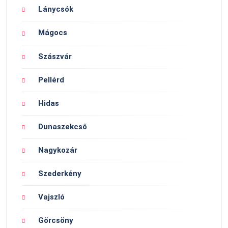
Lánycsók
Mágocs
Szászvár
Pellérd
Hidas
Dunaszekcső
Nagykozár
Szederkény
Vajszló
Görcsöny