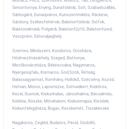
Mohács, Pécs, Szentlőrinc Andocs, Tab, Lengyeltóti,
Simontornya, Enying, Dunaföldvár, Solt, Szabadszállás,
Sárbogárd, Dunaújváros, Kunszentmiklós, Ráckeve,
Gárdony, Székesfehérvár, Balatonföldvár, Siófok,
Balatonalmádi, Polgárdi, Balatonfűzfő, Balatonfüred,
Veszprém, Sátoraljaújhely
Szentes, Mindszent, Kondoros, Orosháza,
Hódmezővásárhely, Szeged, Battonya,
Mezőkovácsháza, Békéscsaba, Nagymaros,
Nyergesújfalu, Kismaros, Göd,Szob, Rétság,
Balassagyarmat, Romhány, Hollókő, Szécsény, Aszód,
Hatvan, Monor, Lajosmizse, Soltvadkert, Kiskőrös,
Kecel, Dusnok, Kiskunhalas, Jánoshalma, Bácsalmás,
Kelebia, Röszke, Mórahalom, Kiskunmajsa, Kistelek,
Kiskunfélegyháza, Bugac, Kecskemét, Tiszakécske
Nagykörös, Cegléd, Budaörs, Pécel, Gödöllő,