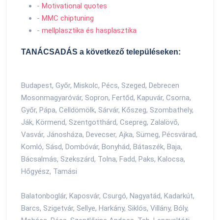
-
Motivational quotes
-
MMC chiptuning
-
mellplasztika és hasplasztika
TANÁCSADÁS a következő településeken:
Budapest, Győr, Miskolc, Pécs, Szeged, Debrecen
Mosonmagyaróvár, Sopron, Fertőd, Kapuvár, Csorna,
Győr, Pápa, Celldömölk, Sárvár, Kőszeg, Szombathely,
Ják, Körmend, Szentgotthárd, Csepreg, Zalalövő,
Vasvár, Jánosháza, Devecser, Ajka, Sümeg, Pécsvárad,
Komló, Sásd, Dombóvár, Bonyhád, Bátaszék, Baja,
Bácsalmás, Szekszárd, Tolna, Fadd, Paks, Kalocsa,
Hőgyész, Tamási
Balatonboglár, Kaposvár, Csurgó, Nagyatád, Kadarkút,
Barcs, Szigetvár, Sellye, Harkány, Siklós, Villány, Bóly,