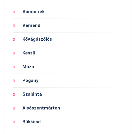
Somberek
Véménd
Kővágószőlős
Keszü
Máza
Pogány
Szalánta
Alsószentmárton
Bükkösd