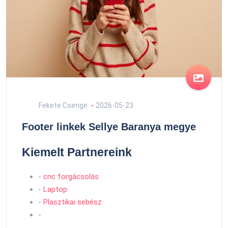
Fekete Csenge
2026-05-23
Footer linkek Sellye Baranya megye
Kiemelt Partnereink
-
cnc forgácsolás
-
Laptop
-
Plasztikai sebész
-