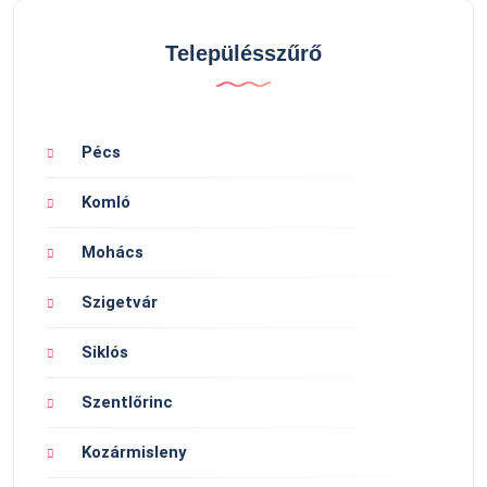
Településszűrő
Pécs
Komló
Mohács
Szigetvár
Siklós
Szentlőrinc
Kozármisleny