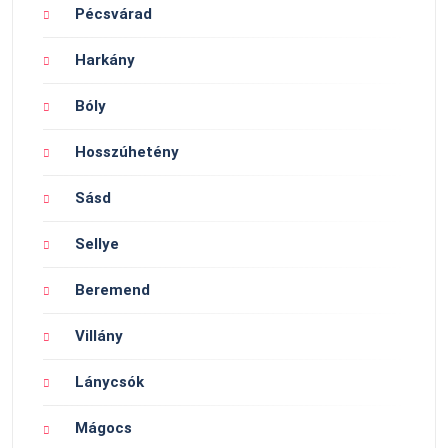
Pécsvárad
Harkány
Bóly
Hosszúhetény
Sásd
Sellye
Beremend
Villány
Lánycsók
Mágocs