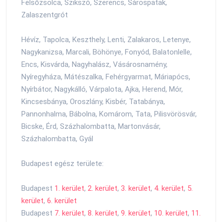
Felsőzsolca, Szikszó, Szerencs, Sárospatak,
Zalaszentgrót
Hévíz, Tapolca, Keszthely, Lenti, Zalakaros, Letenye,
Nagykanizsa, Marcali, Böhönye, Fonyód, Balatonlelle,
Encs, Kisvárda, Nagyhalász, Vásárosnamény,
Nyíregyháza, Mátészalka, Fehérgyarmat, Máriapócs,
Nyírbátor, Nagykálló, Várpalota, Ajka, Herend, Mór,
Kincsesbánya, Oroszlány, Kisbér, Tatabánya,
Pannonhalma, Bábolna, Komárom, Tata, Pilisvörösvár,
Bicske, Érd, Százhalombatta, Martonvásár,
Százhalombatta, Gyál
Budapest egész területe:
Budapest
1. kerület
,
2. kerület
,
3. kerület
,
4. kerület
,
5.
kerület
,
6. kerület
Budapest
7. kerület
,
8. kerület
,
9. kerület
,
10. kerület
,
11.