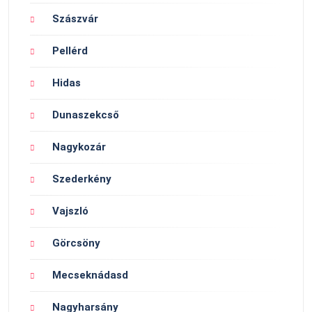
Szászvár
Pellérd
Hidas
Dunaszekcső
Nagykozár
Szederkény
Vajszló
Görcsöny
Mecseknádasd
Nagyharsány