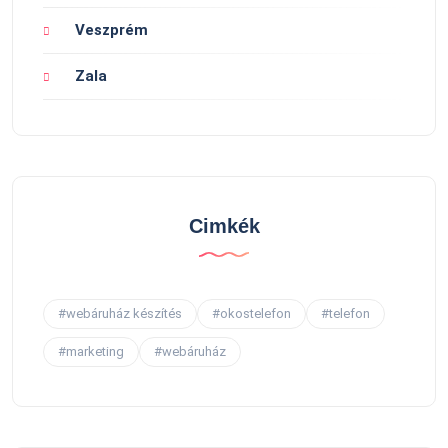
Veszprém
Zala
Cimkék
#webáruház készítés
#okostelefon
#telefon
#marketing
#webáruház