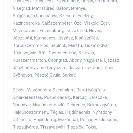
Dunakeszi, Budakeszi, Szentendre, Dorog, Esztergom,
Visegrád, Mátrafüred, Bátonyterenye,
Salgótarján,Rudabánya, Szendrő, Edelény,
Kazincbarcika, Sajószentpéter, Ózd, Miskolc, Eger,
Mezőkövesd, Füzesabony, Tiszafüred, Heves,
Jászapáti, Kunhegyes, Újszász, Kisújszállás,
Törökszentmiklós, Szolnok, Martfű, Tiszaföldvár,
Túrkeve, Mezőtúr, Gyomaendrőd, Szarvas,
Kunszentmárton, Csongrád, Abony, Nagykáta, Újszász,
Jászberény, Jászfényszaru, Jászárokszállás, Lőrinci,
Gyöngyös, Pásztó,Gyula, Sarkad
Békés, Mezőberény, Szeghalom, Berettyóújfalu,
Biharkeresztes, Püspökladány, Karcag, Derecske,
Nádudvar, Hajdúszoboszló, Debrecen, Balmazújváros,
Hajdúböszörmény, Téglás, Hajdúhadház, Nyíradony,
Újfehértó, Hajdúdorog, Mezőcsát, Polgár, Hajdúnánás,
Tiszaújváros, Tiszavasvári, Tiszalök, Tokaj,