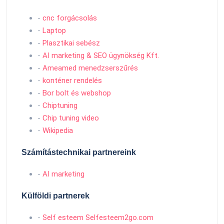
-
cnc forgácsolás
-
Laptop
-
Plasztikai sebész
-
AI marketing & SEO ügynökség Kft.
-
Ameamed menedzserszűrés
-
konténer rendelés
-
Bor bolt és webshop
-
Chiptuning
-
Chip tuning video
-
Wikipedia
Számítástechnikai partnereink
-
AI marketing
Külföldi partnerek
-
Self esteem Selfesteem2go.com