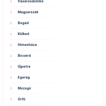
Vásárosdombó
Magyarszék
Bogád
Kölked
Himesháza
Bicsérd
Újpetre
Egerág
Mozsgó
Orfű