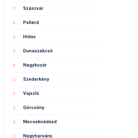
Szászvár
Pellérd
Hidas
Dunaszekcső
Nagykozár
Szederkény
Vajszló
Görcsöny
Mecseknádasd
Nagyharsány