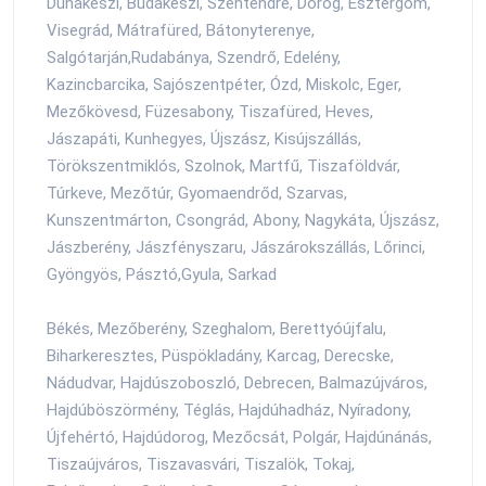
Dunakeszi, Budakeszi, Szentendre, Dorog, Esztergom,
Visegrád, Mátrafüred, Bátonyterenye,
Salgótarján,Rudabánya, Szendrő, Edelény,
Kazincbarcika, Sajószentpéter, Ózd, Miskolc, Eger,
Mezőkövesd, Füzesabony, Tiszafüred, Heves,
Jászapáti, Kunhegyes, Újszász, Kisújszállás,
Törökszentmiklós, Szolnok, Martfű, Tiszaföldvár,
Túrkeve, Mezőtúr, Gyomaendrőd, Szarvas,
Kunszentmárton, Csongrád, Abony, Nagykáta, Újszász,
Jászberény, Jászfényszaru, Jászárokszállás, Lőrinci,
Gyöngyös, Pásztó,Gyula, Sarkad
Békés, Mezőberény, Szeghalom, Berettyóújfalu,
Biharkeresztes, Püspökladány, Karcag, Derecske,
Nádudvar, Hajdúszoboszló, Debrecen, Balmazújváros,
Hajdúböszörmény, Téglás, Hajdúhadház, Nyíradony,
Újfehértó, Hajdúdorog, Mezőcsát, Polgár, Hajdúnánás,
Tiszaújváros, Tiszavasvári, Tiszalök, Tokaj,