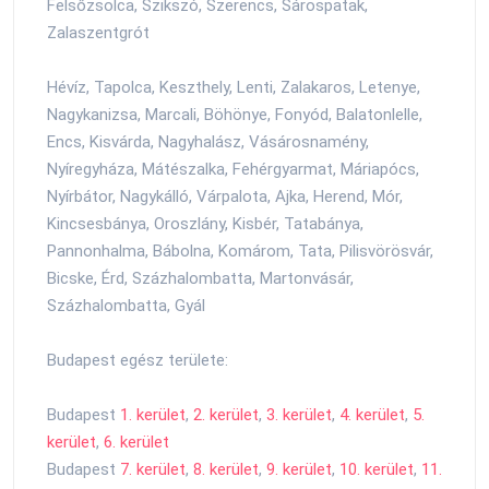
Felsőzsolca, Szikszó, Szerencs, Sárospatak,
Zalaszentgrót
Hévíz, Tapolca, Keszthely, Lenti, Zalakaros, Letenye,
Nagykanizsa, Marcali, Böhönye, Fonyód, Balatonlelle,
Encs, Kisvárda, Nagyhalász, Vásárosnamény,
Nyíregyháza, Mátészalka, Fehérgyarmat, Máriapócs,
Nyírbátor, Nagykálló, Várpalota, Ajka, Herend, Mór,
Kincsesbánya, Oroszlány, Kisbér, Tatabánya,
Pannonhalma, Bábolna, Komárom, Tata, Pilisvörösvár,
Bicske, Érd, Százhalombatta, Martonvásár,
Százhalombatta, Gyál
Budapest egész területe:
Budapest
1. kerület
,
2. kerület
,
3. kerület
,
4. kerület
,
5.
kerület
,
6. kerület
Budapest
7. kerület
,
8. kerület
,
9. kerület
,
10. kerület
,
11.