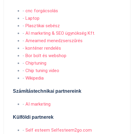
-
cnc forgácsolás
-
Laptop
-
Plasztikai sebész
-
AI marketing & SEO ügynökség Kft.
-
Ameamed menedzserszűrés
-
konténer rendelés
-
Bor bolt és webshop
-
Chiptuning
-
Chip tuning video
-
Wikipedia
Számítástechnikai partnereink
-
AI marketing
Külföldi partnerek
-
Self esteem Selfesteem2go.com