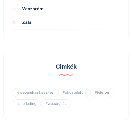
Veszprém
Zala
Cimkék
#webáruház készítés
#okostelefon
#telefon
#marketing
#webáruház