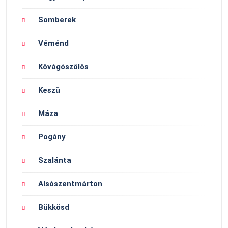
Somberek
Véménd
Kővágószőlős
Keszü
Máza
Pogány
Szalánta
Alsószentmárton
Bükkösd