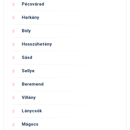
Pécsvárad
Harkány
Bóly
Hosszúhetény
Sásd
Sellye
Beremend
Villány
Lánycsók
Mágocs