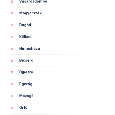
Vásárosdombó
Magyarszék
Bogád
Kölked
Himesháza
Bicsérd
Újpetre
Egerág
Mozsgó
Orfű