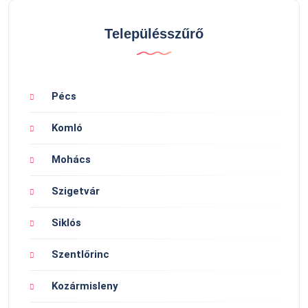
Településszűrő
Pécs
Komló
Mohács
Szigetvár
Siklós
Szentlőrinc
Kozármisleny