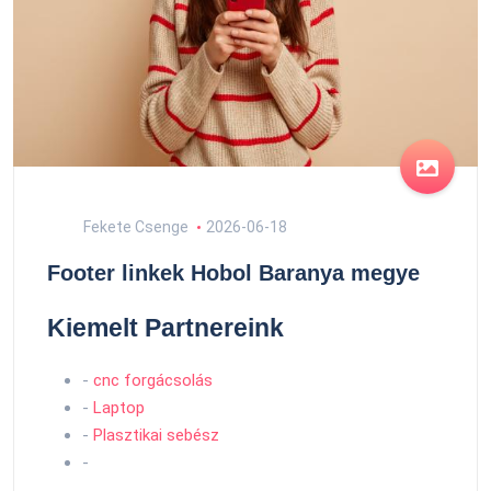
Fekete Csenge
2026-06-18
Footer linkek Hobol Baranya megye
Kiemelt Partnereink
-
cnc forgácsolás
-
Laptop
-
Plasztikai sebész
-