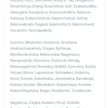
Mohács, Pécs, Szentlőrinc Andocs, Tab, Lengyeltóti,
Simontornya, Enying, Dunaföldvár, Solt, Szabadszállás,
Sárbogárd, Dunaújváros, Kunszentmiklós, Ráckeve,
Gárdony, Székesfehérvár, Balatonföldvár, Siófok,
Balatonalmádi, Polgárdi, Balatonfűzfő, Balatonfüred,
Veszprém, Sátoraljaújhely
Szentes, Mindszent, Kondoros, Orosháza,
Hódmezővásárhely, Szeged, Battonya,
Mezőkovácsháza, Békéscsaba, Nagymaros,
Nyergesújfalu, Kismaros, Göd,Szob, Rétság,
Balassagyarmat, Romhány, Hollókő, Szécsény, Aszód,
Hatvan, Monor, Lajosmizse, Soltvadkert, Kiskőrös,
Kecel, Dusnok, Kiskunhalas, Jánoshalma, Bácsalmás,
Kelebia, Röszke, Mórahalom, Kiskunmajsa, Kistelek,
Kiskunfélegyháza, Bugac, Kecskemét, Tiszakécske
Nagykörös, Cegléd, Budaörs, Pécel, Gödöllő,