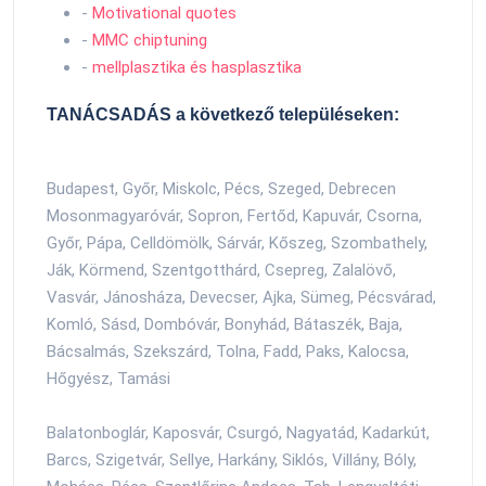
-
Motivational quotes
-
MMC chiptuning
-
mellplasztika és hasplasztika
TANÁCSADÁS a következő településeken:
Budapest, Győr, Miskolc, Pécs, Szeged, Debrecen
Mosonmagyaróvár, Sopron, Fertőd, Kapuvár, Csorna,
Győr, Pápa, Celldömölk, Sárvár, Kőszeg, Szombathely,
Ják, Körmend, Szentgotthárd, Csepreg, Zalalövő,
Vasvár, Jánosháza, Devecser, Ajka, Sümeg, Pécsvárad,
Komló, Sásd, Dombóvár, Bonyhád, Bátaszék, Baja,
Bácsalmás, Szekszárd, Tolna, Fadd, Paks, Kalocsa,
Hőgyész, Tamási
Balatonboglár, Kaposvár, Csurgó, Nagyatád, Kadarkút,
Barcs, Szigetvár, Sellye, Harkány, Siklós, Villány, Bóly,