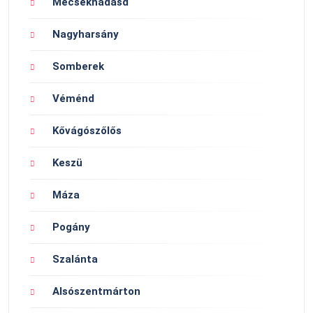
Mecseknádasd
Nagyharsány
Somberek
Véménd
Kővágószőlős
Keszü
Máza
Pogány
Szalánta
Alsószentmárton