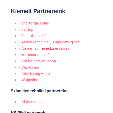
Kiemelt Partnereink
-
cnc forgácsolás
-
Laptop
-
Plasztikai sebész
-
AI marketing & SEO ügynökség Kft.
-
Ameamed menedzserszűrés
-
konténer rendelés
-
Bor bolt és webshop
-
Chiptuning
-
Chip tuning video
-
Wikipedia
Számítástechnikai partnereink
-
AI marketing
Külföldi partnerek