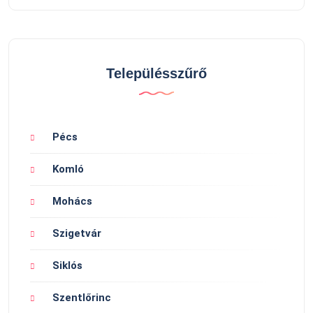
Településszűrő
Pécs
Komló
Mohács
Szigetvár
Siklós
Szentlőrinc