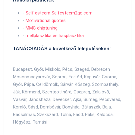
-
Self esteem Selfesteem2go.com
-
Motivational quotes
-
MMC chiptuning
-
mellplasztika és hasplasztika
TANÁCSADÁS a következő településeken:
Budapest, Győr, Miskolc, Pécs, Szeged, Debrecen
Mosonmagyaróvár, Sopron, Fertőd, Kapuvár, Csorna,
Győr, Pápa, Celldömölk, Sárvár, Kőszeg, Szombathely,
Ják, Körmend, Szentgotthárd, Csepreg, Zalalövő,
Vasvár, Jánosháza, Devecser, Ajka, Sümeg, Pécsvárad,
Komló, Sásd, Dombóvár, Bonyhád, Bátaszék, Baja,
Bácsalmás, Szekszárd, Tolna, Fadd, Paks, Kalocsa,
Hőgyész, Tamási