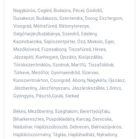
Nagykörös, Cegléd, Budaörs, Pécel, Gödöllő,
Dunakeszi, Budakeszi, Szentendre, Dorog, Esztergom,
Visegrád, Mátrafüred, Bátonyterenye,
Salgótarján,Rudabánya, Szendrő, Edelény,
Kazincbarcika, Sajószentpéter, Ózd, Miskolc, Eger,
Mezőkövesd, Füzesabony, Tiszafüred, Heves,
Jászapáti, Kunhegyes, Újszász, Kisújszállás,
Törökszentmiklós, Szolnok, Martfű, Tiszaföldvár,
Túrkeve, Mezőtúr, Gyomaendrőd, Szarvas,
Kunszentmárton, Csongrád, Abony, Nagykáta, Újszász,
Jászberény, Jászfényszaru, Jászárokszállás, Lőrinci,
Gyöngyös, Pásztó,Gyula, Sarkad
Békés, Mezőberény, Szeghalom, Berettyóújfalu,
Biharkeresztes, Püspökladány, Karcag, Derecske,
Nádudvar, Hajdúszoboszló, Debrecen, Balmazújváros,
Hajdúböszörmény, Téglás, Hajdúhadház, Nyíradony,