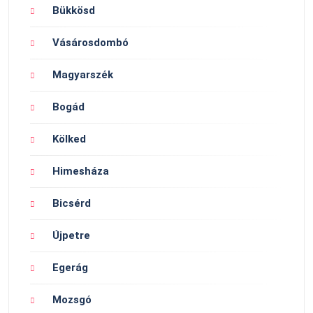
Bükkösd
Vásárosdombó
Magyarszék
Bogád
Kölked
Himesháza
Bicsérd
Újpetre
Egerág
Mozsgó