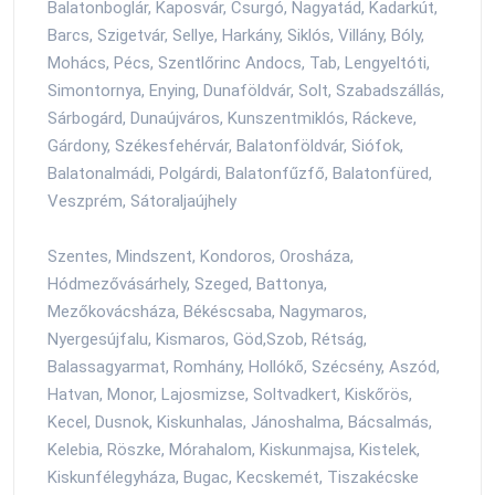
Balatonboglár, Kaposvár, Csurgó, Nagyatád, Kadarkút,
Barcs, Szigetvár, Sellye, Harkány, Siklós, Villány, Bóly,
Mohács, Pécs, Szentlőrinc Andocs, Tab, Lengyeltóti,
Simontornya, Enying, Dunaföldvár, Solt, Szabadszállás,
Sárbogárd, Dunaújváros, Kunszentmiklós, Ráckeve,
Gárdony, Székesfehérvár, Balatonföldvár, Siófok,
Balatonalmádi, Polgárdi, Balatonfűzfő, Balatonfüred,
Veszprém, Sátoraljaújhely
Szentes, Mindszent, Kondoros, Orosháza,
Hódmezővásárhely, Szeged, Battonya,
Mezőkovácsháza, Békéscsaba, Nagymaros,
Nyergesújfalu, Kismaros, Göd,Szob, Rétság,
Balassagyarmat, Romhány, Hollókő, Szécsény, Aszód,
Hatvan, Monor, Lajosmizse, Soltvadkert, Kiskőrös,
Kecel, Dusnok, Kiskunhalas, Jánoshalma, Bácsalmás,
Kelebia, Röszke, Mórahalom, Kiskunmajsa, Kistelek,
Kiskunfélegyháza, Bugac, Kecskemét, Tiszakécske