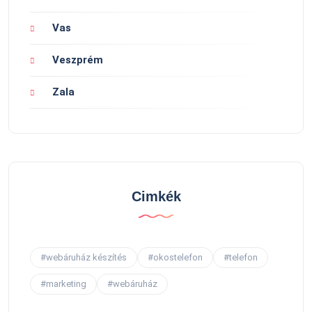
Vas
Veszprém
Zala
Cimkék
#webáruház készítés
#okostelefon
#telefon
#marketing
#webáruház