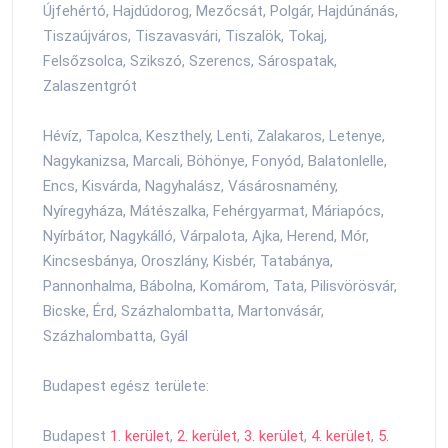
Újfehértó, Hajdúdorog, Mezőcsát, Polgár, Hajdúnánás,
Tiszaújváros, Tiszavasvári, Tiszalök, Tokaj,
Felsőzsolca, Szikszó, Szerencs, Sárospatak,
Zalaszentgrót
Hévíz, Tapolca, Keszthely, Lenti, Zalakaros, Letenye,
Nagykanizsa, Marcali, Böhönye, Fonyód, Balatonlelle,
Encs, Kisvárda, Nagyhalász, Vásárosnamény,
Nyíregyháza, Mátészalka, Fehérgyarmat, Máriapócs,
Nyírbátor, Nagykálló, Várpalota, Ajka, Herend, Mór,
Kincsesbánya, Oroszlány, Kisbér, Tatabánya,
Pannonhalma, Bábolna, Komárom, Tata, Pilisvörösvár,
Bicske, Érd, Százhalombatta, Martonvásár,
Százhalombatta, Gyál
Budapest egész területe:
Budapest
1. kerület
,
2. kerület
,
3. kerület
,
4. kerület
,
5.