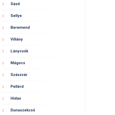
Sásd
Sellye
Beremend
Villány
Lánycsók
Mágocs
Szászvár
Pellérd
Hidas
Dunaszekcső