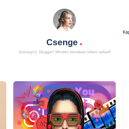
Ka
.
Csenge
Szövegíró, blogger! Minden témában tőlem neked!