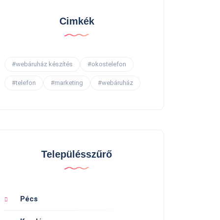
Cimkék
#webáruház készítés
#okostelefon
#telefon
#marketing
#webáruház
Településszűrő
Pécs