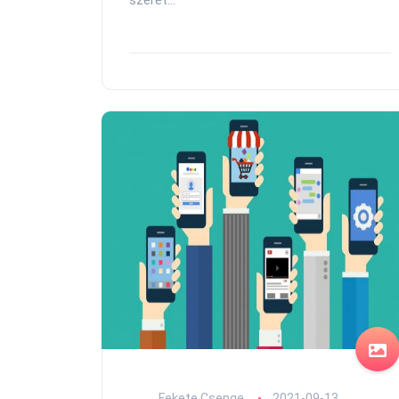
szeret...
Fekete Csenge
2021-09-13