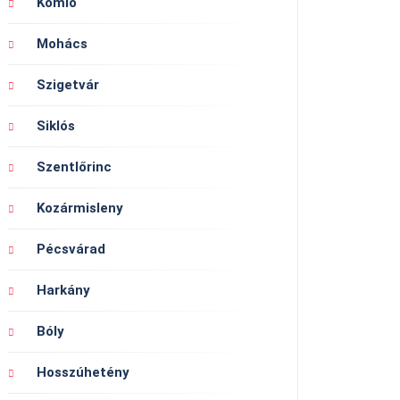
Komló
Mohács
Szigetvár
Siklós
Szentlőrinc
Kozármisleny
Pécsvárad
Harkány
Bóly
Hosszúhetény