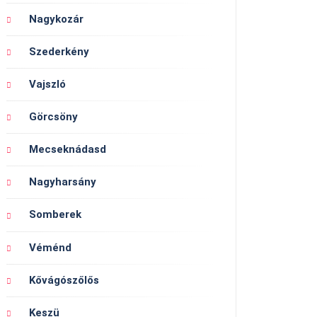
Nagykozár
Szederkény
Vajszló
Görcsöny
Mecseknádasd
Nagyharsány
Somberek
Véménd
Kővágószőlős
Keszü