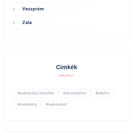
Veszprém
Zala
Cimkék
#webáruház készítés
#okostelefon
#telefon
#marketing
#webáruház