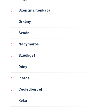
Szentmártonkáta
Örkény
Szada
Nagymaros
Sződliget
Dány
Inárcs
Ceglédbercel
Kóka