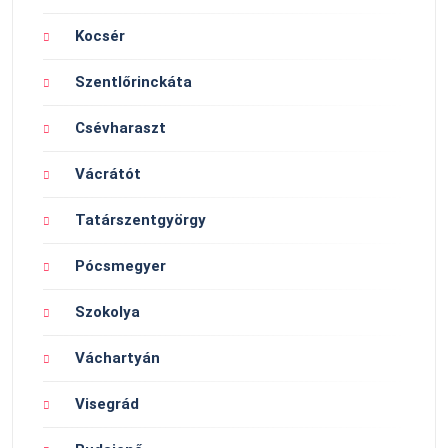
Kocsér
Szentlőrinckáta
Csévharaszt
Vácrátót
Tatárszentgyörgy
Pócsmegyer
Szokolya
Váchartyán
Visegrád