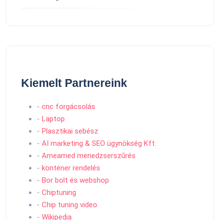
Kiemelt Partnereink
-
cnc forgácsolás
-
Laptop
-
Plasztikai sebész
-
AI marketing & SEO ügynökség Kft.
-
Ameamed menedzserszűrés
-
konténer rendelés
-
Bor bolt és webshop
-
Chiptuning
-
Chip tuning video
-
Wikipedia