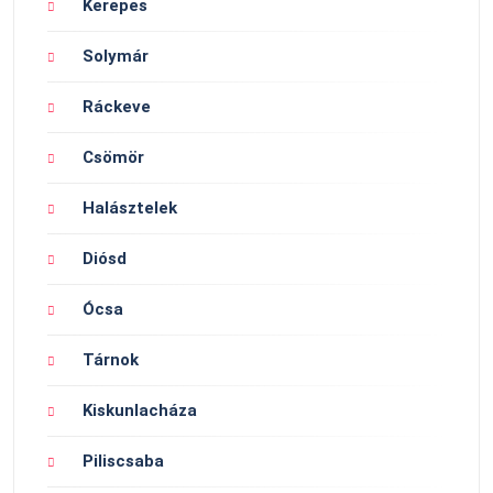
Kerepes
Solymár
Ráckeve
Csömör
Halásztelek
Diósd
Ócsa
Tárnok
Kiskunlacháza
Piliscsaba