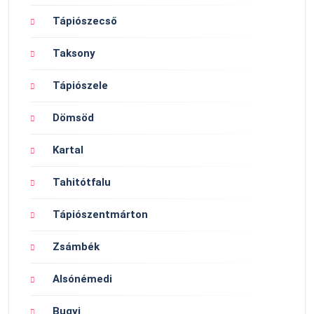
Tápiószecső
Taksony
Tápiószele
Dömsöd
Kartal
Tahitótfalu
Tápiószentmárton
Zsámbék
Alsónémedi
Bugyi