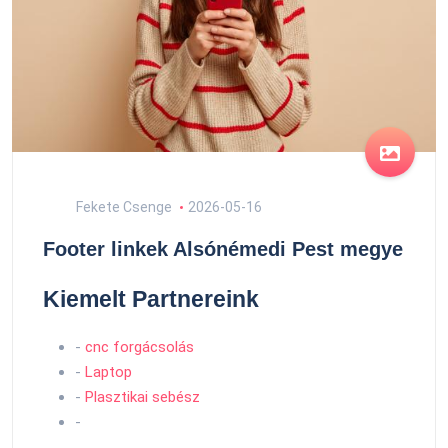
Fekete Csenge
2026-05-16
Footer linkek Alsónémedi Pest megye
Kiemelt Partnereink
-
cnc forgácsolás
-
Laptop
-
Plasztikai sebész
-