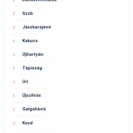
Szob
Jászkarajenő
Kakucs
Újhartyán
Tápióság
Úri
Újszilvás
Galgahévíz
Kosd