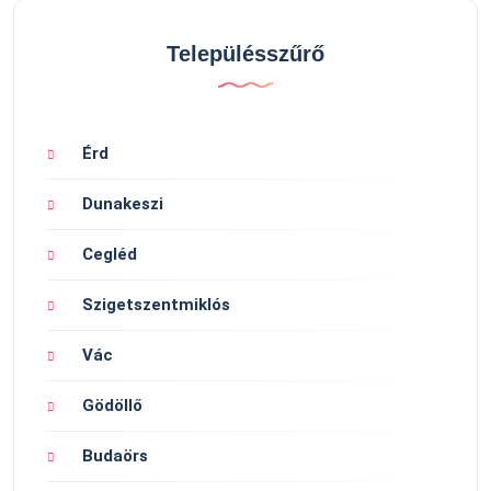
Településszűrő
Érd
Dunakeszi
Cegléd
Szigetszentmiklós
Vác
Gödöllő
Budaörs