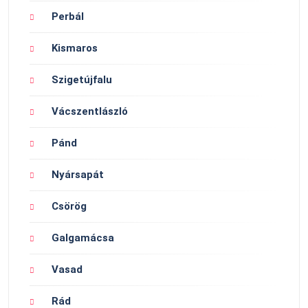
Perbál
Kismaros
Szigetújfalu
Vácszentlászló
Pánd
Nyársapát
Csörög
Galgamácsa
Vasad
Rád