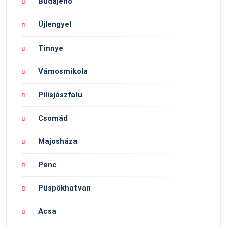
Budajenő
Újlengyel
Tinnye
Vámosmikola
Pilisjászfalu
Csomád
Majosháza
Penc
Püspökhatvan
Acsa