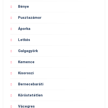
Bénye
Pusztazámor
Áporka
Letkés
Galgagyörk
Kemence
Kisoroszi
Bernecebaráti
Kőröstetétlen
Vácegres