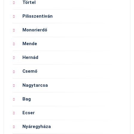
Törtel
Pilisszentiván
Monorierdő
Mende
Hernád
Csemő
Nagytarcsa
Bag
Ecser
Nyáregyháza