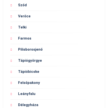
Sződ
Verőce
Telki
Farmos
Pilisborosjenő
Tápiógyörgye
Tápióbicske
Felsőpakony
Leányfalu
Délegyháza