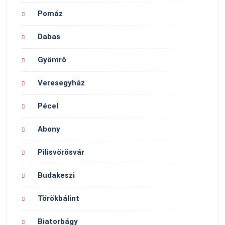
Pomáz
Dabas
Gyömrő
Veresegyház
Pécel
Abony
Pilisvörösvár
Budakeszi
Törökbálint
Biatorbágy