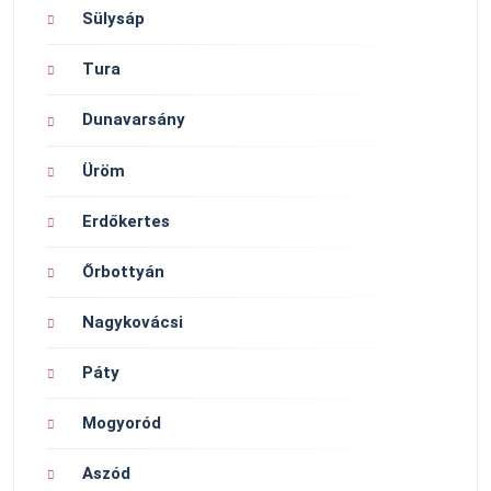
Sülysáp
Tura
Dunavarsány
Üröm
Erdőkertes
Őrbottyán
Nagykovácsi
Páty
Mogyoród
Aszód