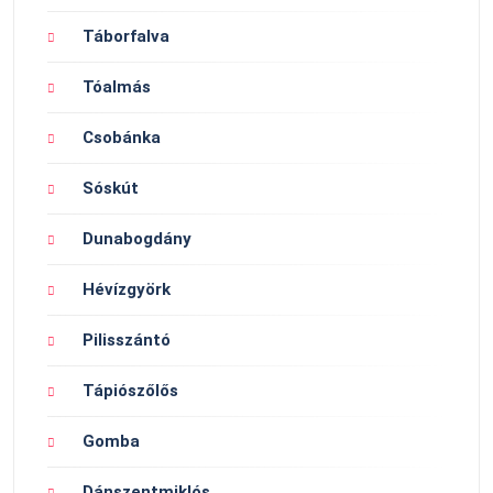
Táborfalva
Tóalmás
Csobánka
Sóskút
Dunabogdány
Hévízgyörk
Pilisszántó
Tápiószőlős
Gomba
Dánszentmiklós