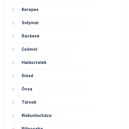
Kerepes
Solymár
Ráckeve
Csömör
Halásztelek
Diósd
Ócsa
Tárnok
Kiskunlacháza
Piliscsaba