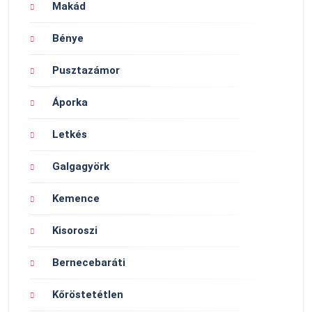
Makád
Bénye
Pusztazámor
Áporka
Letkés
Galgagyörk
Kemence
Kisoroszi
Bernecebaráti
Kőröstetétlen