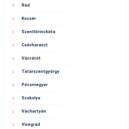
Rád
Kocsér
Szentlőrinckáta
Csévharaszt
Vácrátót
Tatárszentgyörgy
Pócsmegyer
Szokolya
Váchartyán
Visegrád