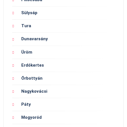
Sülysáp
Tura
Dunavarsány
Üröm
Erdőkertes
Őrbottyán
Nagykovácsi
Páty
Mogyoród