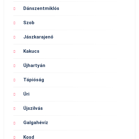
Dánszentmiklós
Szob
Jászkarajenő
Kakucs
Újhartyán
Tápióság
Úri
Újszilvás
Galgahévíz
Kosd