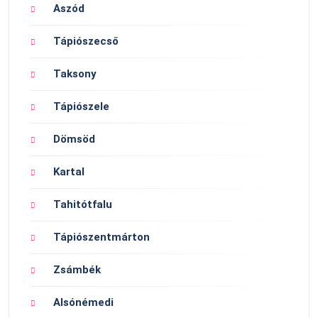
Aszód
Tápiószecső
Taksony
Tápiószele
Dömsöd
Kartal
Tahitótfalu
Tápiószentmárton
Zsámbék
Alsónémedi