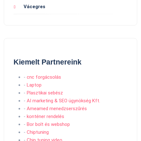
Vácegres
Kiemelt Partnereink
-
cnc forgácsolás
-
Laptop
-
Plasztikai sebész
-
AI marketing & SEO ügynökség Kft.
-
Ameamed menedzserszűrés
-
konténer rendelés
-
Bor bolt és webshop
-
Chiptuning
-
Chip tuning video