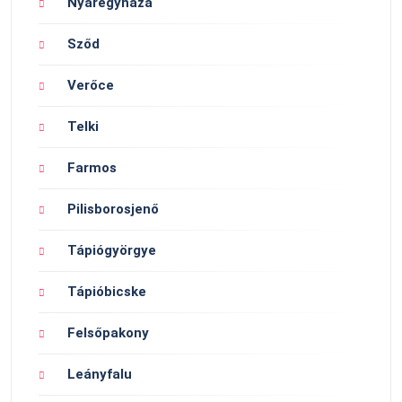
Nyáregyháza
Sződ
Verőce
Telki
Farmos
Pilisborosjenő
Tápiógyörgye
Tápióbicske
Felsőpakony
Leányfalu