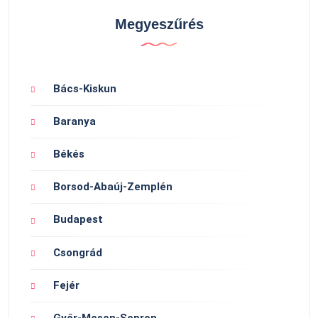
Megyeszűrés
Bács-Kiskun
Baranya
Békés
Borsod-Abaúj-Zemplén
Budapest
Csongrád
Fejér
Győr-Moson-Sopron