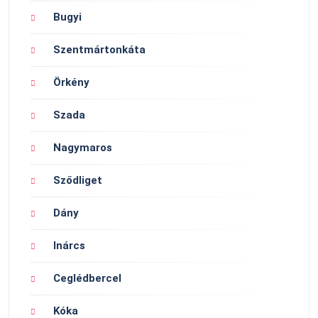
Bugyi
Szentmártonkáta
Örkény
Szada
Nagymaros
Sződliget
Dány
Inárcs
Ceglédbercel
Kóka