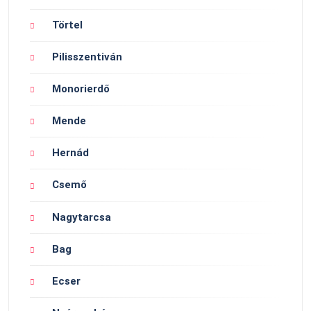
Törtel
Pilisszentiván
Monorierdő
Mende
Hernád
Csemő
Nagytarcsa
Bag
Ecser