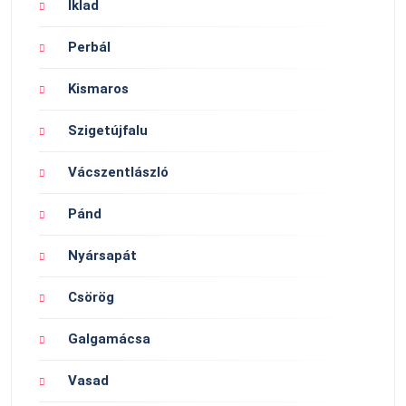
Iklad
Perbál
Kismaros
Szigetújfalu
Vácszentlászló
Pánd
Nyársapát
Csörög
Galgamácsa
Vasad