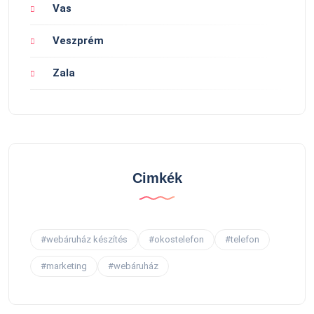
Vas
Veszprém
Zala
Cimkék
#webáruház készítés
#okostelefon
#telefon
#marketing
#webáruház