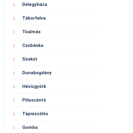
Délegyháza
Táborfalva
Tóalmás
Csobánka
Sóskút
Dunabogdány
Hévízgyörk
Pilisszántó
Tápiószőlős
Gomba