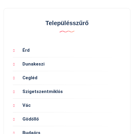
Településszűrő
Érd
Dunakeszi
Cegléd
Szigetszentmiklós
Vác
Gödöllő
Budaörs