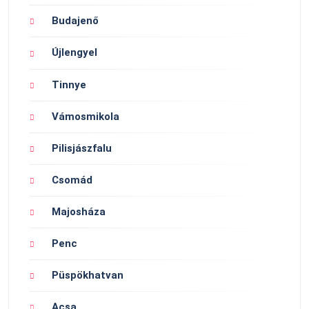
Budajenő
Újlengyel
Tinnye
Vámosmikola
Pilisjászfalu
Csomád
Majosháza
Penc
Püspökhatvan
Acsa