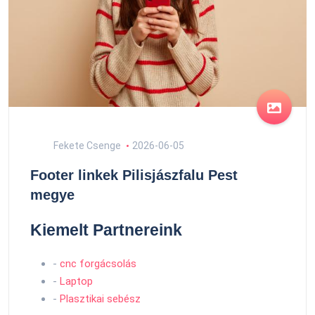
Fekete Csenge
2026-06-05
Footer linkek Pilisjászfalu Pest
megye
Kiemelt Partnereink
-
cnc forgácsolás
-
Laptop
-
Plasztikai sebész