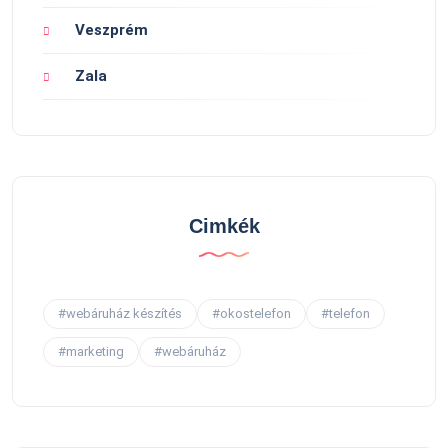
Veszprém
Zala
Cimkék
#webáruház készítés
#okostelefon
#telefon
#marketing
#webáruház