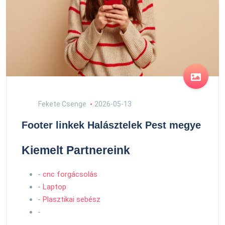
Fekete Csenge
2026-05-13
Footer linkek Halásztelek Pest megye
Kiemelt Partnereink
-
cnc forgácsolás
-
Laptop
-
Plasztikai sebész
-