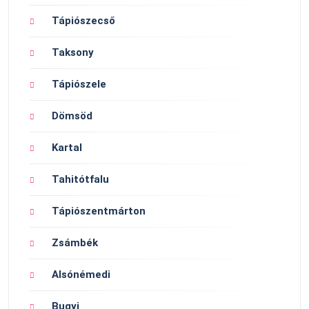
Tápiószecső
Taksony
Tápiószele
Dömsöd
Kartal
Tahitótfalu
Tápiószentmárton
Zsámbék
Alsónémedi
Bugyi