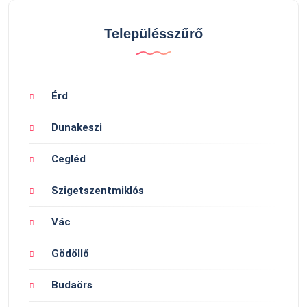
Településszűrő
Érd
Dunakeszi
Cegléd
Szigetszentmiklós
Vác
Gödöllő
Budaörs