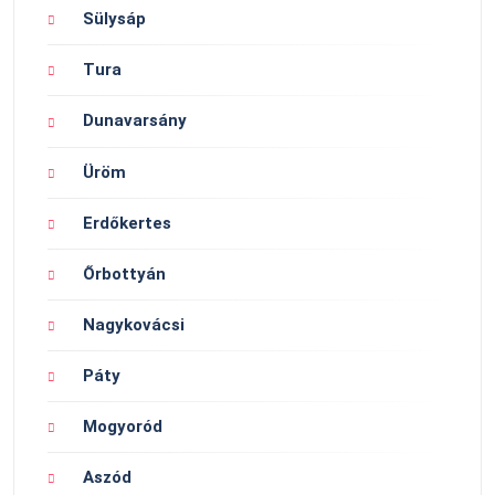
Sülysáp
Tura
Dunavarsány
Üröm
Erdőkertes
Őrbottyán
Nagykovácsi
Páty
Mogyoród
Aszód