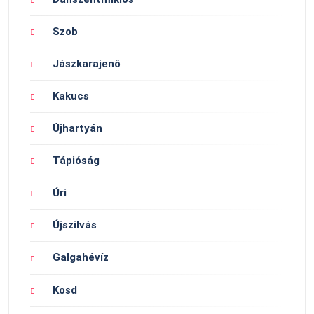
Szob
Jászkarajenő
Kakucs
Újhartyán
Tápióság
Úri
Újszilvás
Galgahévíz
Kosd