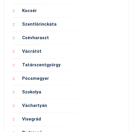
Kocsér
Szentlőrinckáta
Csévharaszt
Vácrátót
Tatárszentgyörgy
Pócsmegyer
Szokolya
Váchartyán
Visegrád