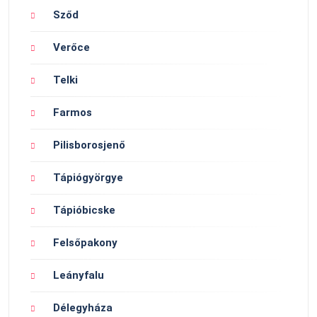
Sződ
Verőce
Telki
Farmos
Pilisborosjenő
Tápiógyörgye
Tápióbicske
Felsőpakony
Leányfalu
Délegyháza