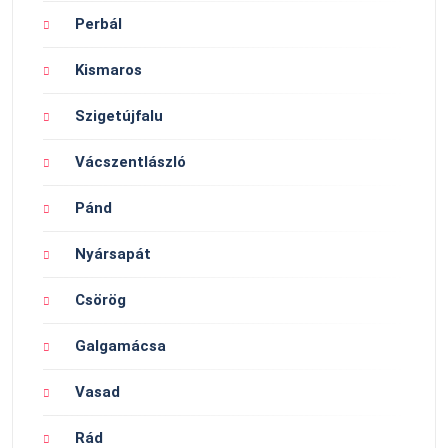
Perbál
Kismaros
Szigetújfalu
Vácszentlászló
Pánd
Nyársapát
Csörög
Galgamácsa
Vasad
Rád