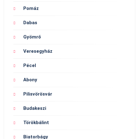
Pomáz
Dabas
Gyömrő
Veresegyház
Pécel
Abony
Pilisvörösvár
Budakeszi
Törökbálint
Biatorbágy