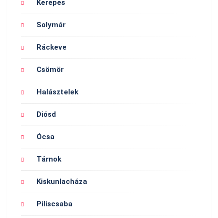
Kerepes
Solymár
Ráckeve
Csömör
Halásztelek
Diósd
Ócsa
Tárnok
Kiskunlacháza
Piliscsaba