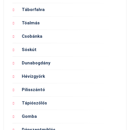
Táborfalva
Tóalmás
Csobánka
Sóskút
Dunabogdány
Hévízgyörk
Pilisszántó
Tápiószőlős
Gomba
Dánszentmiklós