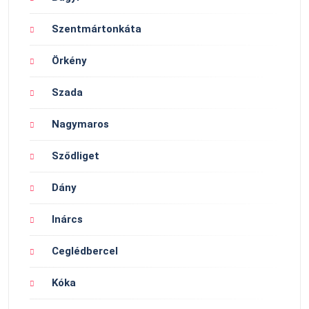
Szentmártonkáta
Örkény
Szada
Nagymaros
Sződliget
Dány
Inárcs
Ceglédbercel
Kóka