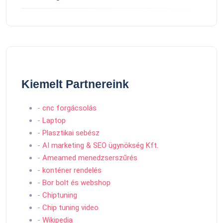
Kiemelt Partnereink
-
cnc forgácsolás
-
Laptop
-
Plasztikai sebész
-
AI marketing & SEO ügynökség Kft.
-
Ameamed menedzserszűrés
-
konténer rendelés
-
Bor bolt és webshop
-
Chiptuning
-
Chip tuning video
-
Wikipedia