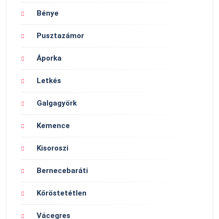
Bénye
Pusztazámor
Áporka
Letkés
Galgagyörk
Kemence
Kisoroszi
Bernecebaráti
Kőröstetétlen
Vácegres