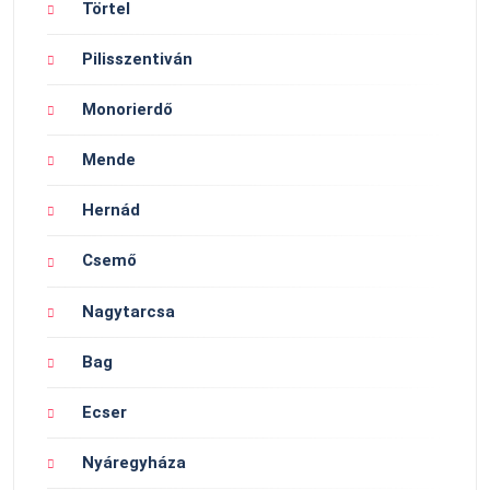
Törtel
Pilisszentiván
Monorierdő
Mende
Hernád
Csemő
Nagytarcsa
Bag
Ecser
Nyáregyháza