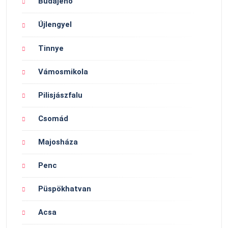
Budajenő
Újlengyel
Tinnye
Vámosmikola
Pilisjászfalu
Csomád
Majosháza
Penc
Püspökhatvan
Acsa