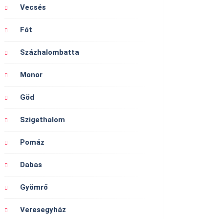
Vecsés
Fót
Százhalombatta
Monor
Göd
Szigethalom
Pomáz
Dabas
Gyömrő
Veresegyház