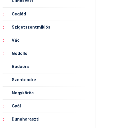
Dunakeszi
Cegléd
Szigetszentmiklós
Vác
Gödöllő
Budaörs
Szentendre
Nagykőrös
Gyál
Dunaharaszti