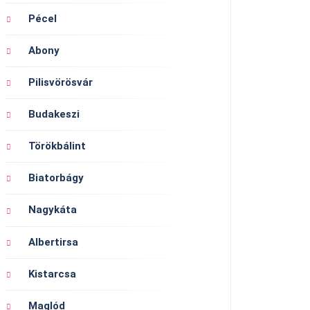
Pécel
Abony
Pilisvörösvár
Budakeszi
Törökbálint
Biatorbágy
Nagykáta
Albertirsa
Kistarcsa
Maglód