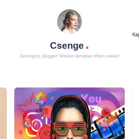
Ka
.
Csenge
Szövegíró, blogger! Minden témában tőlem neked!