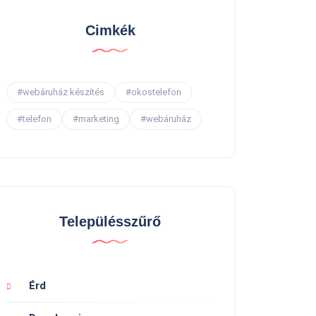
Cimkék
#webáruház készítés
#okostelefon
#telefon
#marketing
#webáruház
Településszűrő
Érd