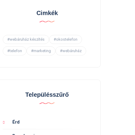
Cimkék
#webáruház készítés
#okostelefon
#telefon
#marketing
#webáruház
Településszűrő
Érd