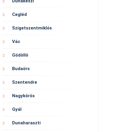
Dunakeszi
Cegléd
Szigetszentmiklós
Vác
Gödöllő
Budaörs
Szentendre
Nagykőrös
Gyál
Dunaharaszti