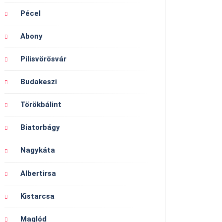
Pécel
Abony
Pilisvörösvár
Budakeszi
Törökbálint
Biatorbágy
Nagykáta
Albertirsa
Kistarcsa
Maglód