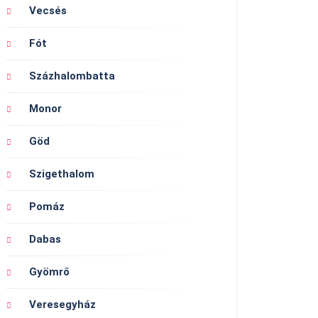
Vecsés
Fót
Százhalombatta
Monor
Göd
Szigethalom
Pomáz
Dabas
Gyömrő
Veresegyház