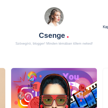
Ka
.
Csenge
Szövegíró, blogger! Minden témában tőlem neked!