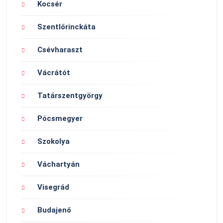
Kocsér
Szentlőrinckáta
Csévharaszt
Vácrátót
Tatárszentgyörgy
Pócsmegyer
Szokolya
Váchartyán
Visegrád
Budajenő