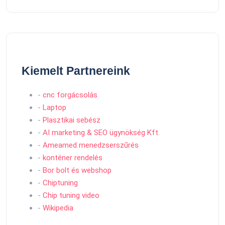
Kiemelt Partnereink
-
cnc forgácsolás
-
Laptop
-
Plasztikai sebész
-
AI marketing & SEO ügynökség Kft.
-
Ameamed menedzserszűrés
-
konténer rendelés
-
Bor bolt és webshop
-
Chiptuning
-
Chip tuning video
-
Wikipedia