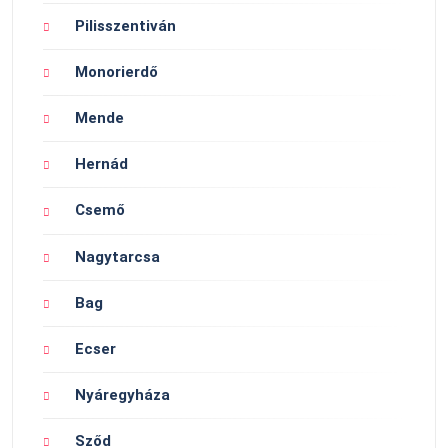
Pilisszentiván
Monorierdő
Mende
Hernád
Csemő
Nagytarcsa
Bag
Ecser
Nyáregyháza
Sződ