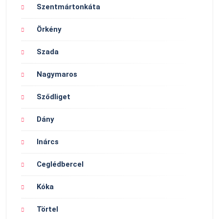
Szentmártonkáta
Örkény
Szada
Nagymaros
Sződliget
Dány
Inárcs
Ceglédbercel
Kóka
Törtel