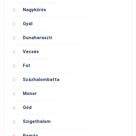
Nagykőrös
Gyál
Dunaharaszti
Vecsés
Fót
Százhalombatta
Monor
Göd
Szigethalom
Pomáz