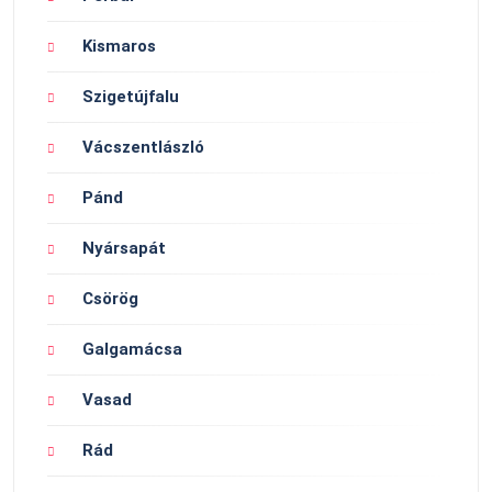
Kismaros
Szigetújfalu
Vácszentlászló
Pánd
Nyársapát
Csörög
Galgamácsa
Vasad
Rád