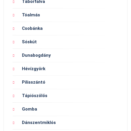
Táborfalva
Tóalmás
Csobánka
Sóskút
Dunabogdány
Hévízgyörk
Pilisszántó
Tápiószőlős
Gomba
Dánszentmiklós