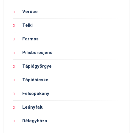
Verőce
Telki
Farmos
Pilisborosjenő
Tápiógyörgye
Tápióbicske
Felsőpakony
Leányfalu
Délegyháza