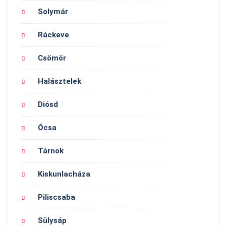
Solymár
Ráckeve
Csömör
Halásztelek
Diósd
Ócsa
Tárnok
Kiskunlacháza
Piliscsaba
Sülysáp