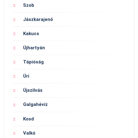
Szob
Jászkarajenő
Kakucs
Újhartyán
Tápióság
Úri
Újszilvás
Galgahévíz
Kosd
Valkó