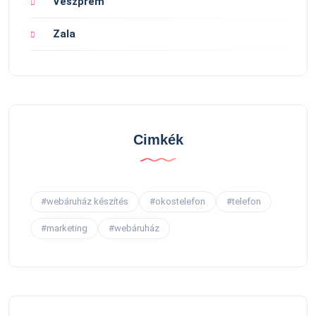
Veszprém
Zala
Cimkék
#webáruház készítés
#okostelefon
#telefon
#marketing
#webáruház