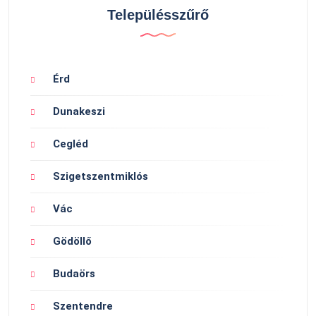
Településszűrő
Érd
Dunakeszi
Cegléd
Szigetszentmiklós
Vác
Gödöllő
Budaörs
Szentendre