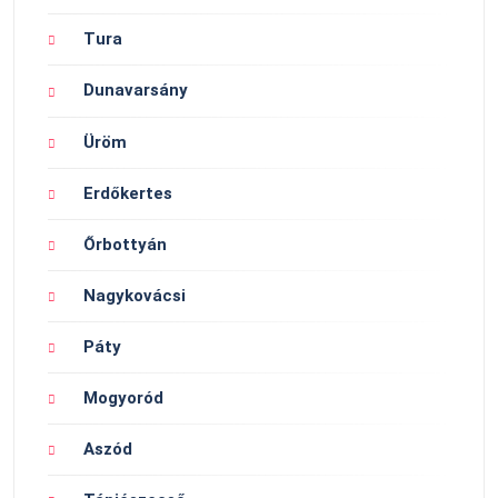
Tura
Dunavarsány
Üröm
Erdőkertes
Őrbottyán
Nagykovácsi
Páty
Mogyoród
Aszód