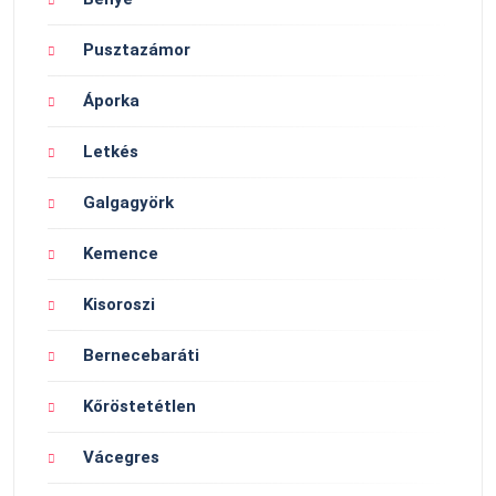
Pusztazámor
Áporka
Letkés
Galgagyörk
Kemence
Kisoroszi
Bernecebaráti
Kőröstetétlen
Vácegres