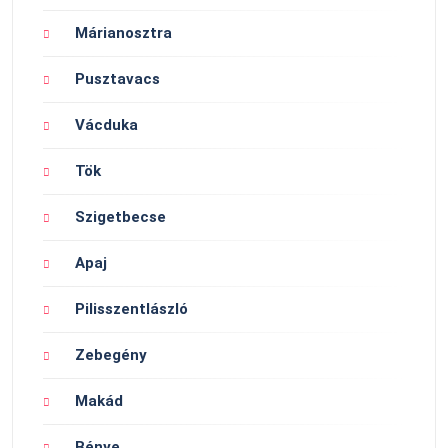
Márianosztra
Pusztavacs
Vácduka
Tök
Szigetbecse
Apaj
Pilisszentlászló
Zebegény
Makád
Bénye