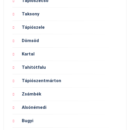
Tápiószecső
Taksony
Tápiószele
Dömsöd
Kartal
Tahitótfalu
Tápiószentmárton
Zsámbék
Alsónémedi
Bugyi