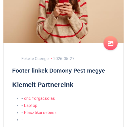
Fekete Csenge
2026-05-27
Footer linkek Domony Pest megye
Kiemelt Partnereink
-
cnc forgácsolás
-
Laptop
-
Plasztikai sebész
-