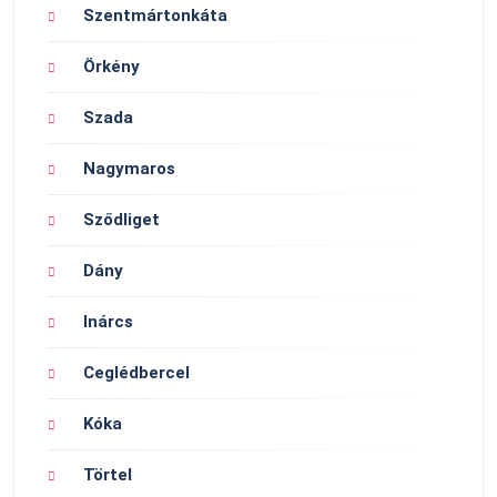
Szentmártonkáta
Örkény
Szada
Nagymaros
Sződliget
Dány
Inárcs
Ceglédbercel
Kóka
Törtel