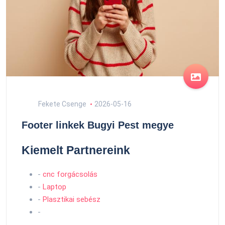
Fekete Csenge
2026-05-16
Footer linkek Bugyi Pest megye
Kiemelt Partnereink
-
cnc forgácsolás
-
Laptop
-
Plasztikai sebész
-