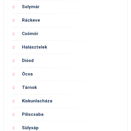
Solymár
Ráckeve
Csömör
Halásztelek
Diósd
Ócsa
Tárnok
Kiskunlacháza
Piliscsaba
Sülysáp