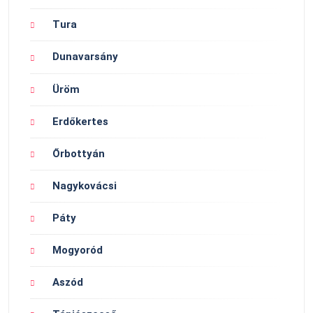
Tura
Dunavarsány
Üröm
Erdőkertes
Őrbottyán
Nagykovácsi
Páty
Mogyoród
Aszód