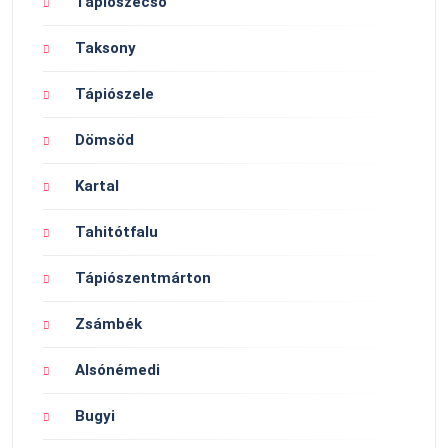
Tápiószecső
Taksony
Tápiószele
Dömsöd
Kartal
Tahitótfalu
Tápiószentmárton
Zsámbék
Alsónémedi
Bugyi