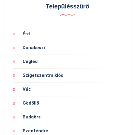
Településszűrő
Érd
Dunakeszi
Cegléd
Szigetszentmiklós
Vác
Gödöllő
Budaörs
Szentendre