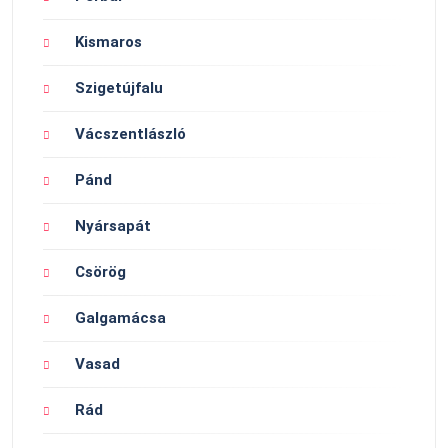
Kismaros
Szigetújfalu
Vácszentlászló
Pánd
Nyársapát
Csörög
Galgamácsa
Vasad
Rád