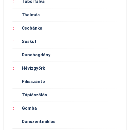
Táborfalva
Tóalmás
Csobánka
Sóskút
Dunabogdány
Hévízgyörk
Pilisszántó
Tápiószőlős
Gomba
Dánszentmiklós