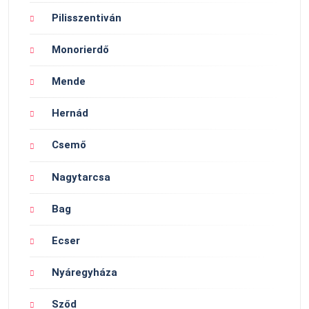
Pilisszentiván
Monorierdő
Mende
Hernád
Csemő
Nagytarcsa
Bag
Ecser
Nyáregyháza
Sződ