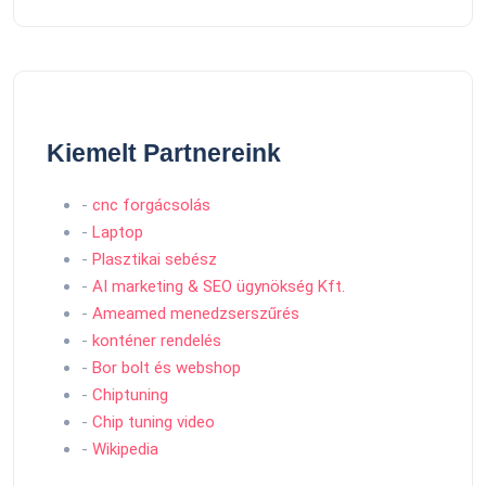
Kiemelt Partnereink
-
cnc forgácsolás
-
Laptop
-
Plasztikai sebész
-
AI marketing & SEO ügynökség Kft.
-
Ameamed menedzserszűrés
-
konténer rendelés
-
Bor bolt és webshop
-
Chiptuning
-
Chip tuning video
-
Wikipedia