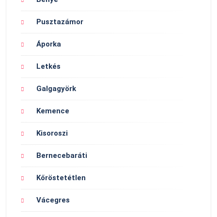
Pusztazámor
Áporka
Letkés
Galgagyörk
Kemence
Kisoroszi
Bernecebaráti
Kőröstetétlen
Vácegres