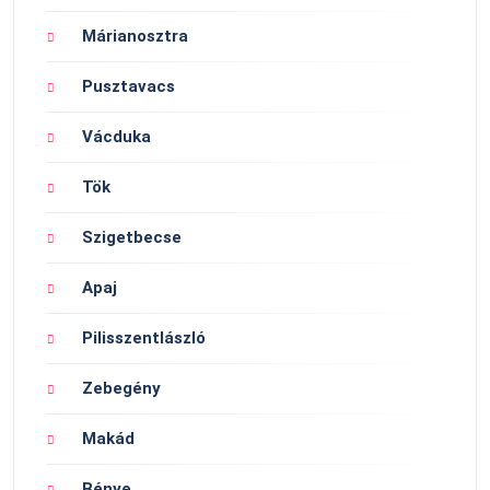
Márianosztra
Pusztavacs
Vácduka
Tök
Szigetbecse
Apaj
Pilisszentlászló
Zebegény
Makád
Bénye