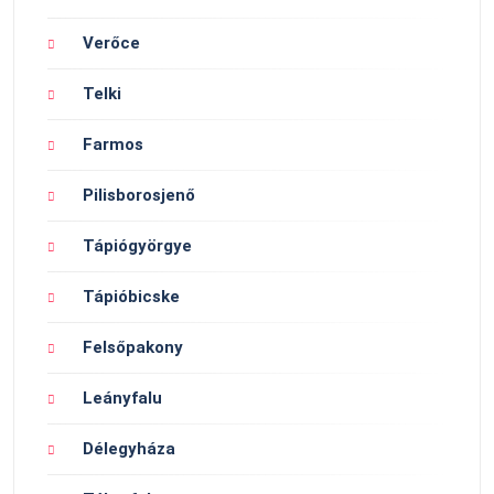
Verőce
Telki
Farmos
Pilisborosjenő
Tápiógyörgye
Tápióbicske
Felsőpakony
Leányfalu
Délegyháza