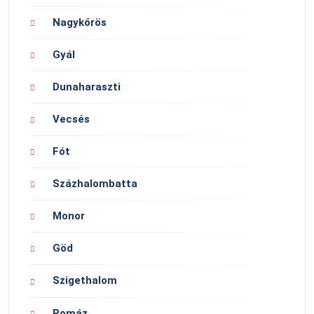
Nagykőrös
Gyál
Dunaharaszti
Vecsés
Fót
Százhalombatta
Monor
Göd
Szigethalom
Pomáz