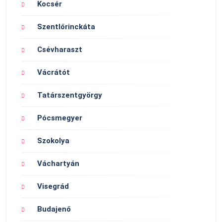
Kocsér
Szentlőrinckáta
Csévharaszt
Vácrátót
Tatárszentgyörgy
Pócsmegyer
Szokolya
Váchartyán
Visegrád
Budajenő