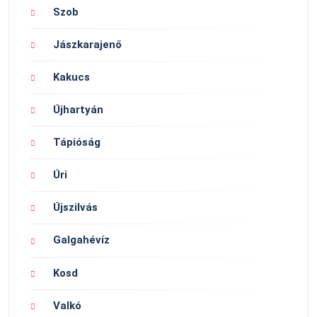
Szob
Jászkarajenő
Kakucs
Újhartyán
Tápióság
Úri
Újszilvás
Galgahévíz
Kosd
Valkó