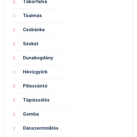
Táborfalva
Tóalmás
Csobánka
Sóskút
Dunabogdány
Hévízgyörk
Pilisszántó
Tápiószőlős
Gomba
Dánszentmiklós