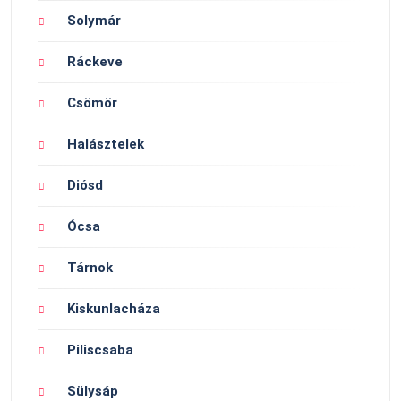
Solymár
Ráckeve
Csömör
Halásztelek
Diósd
Ócsa
Tárnok
Kiskunlacháza
Piliscsaba
Sülysáp