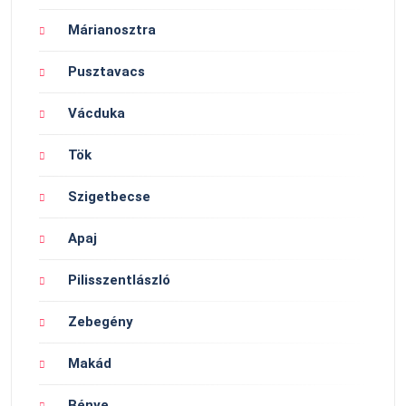
Márianosztra
Pusztavacs
Vácduka
Tök
Szigetbecse
Apaj
Pilisszentlászló
Zebegény
Makád
Bénye