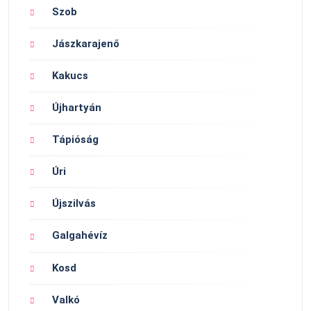
Szob
Jászkarajenő
Kakucs
Újhartyán
Tápióság
Úri
Újszilvás
Galgahévíz
Kosd
Valkó