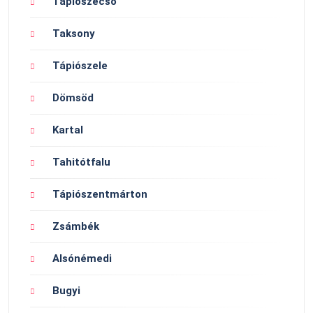
Tápiószecső
Taksony
Tápiószele
Dömsöd
Kartal
Tahitótfalu
Tápiószentmárton
Zsámbék
Alsónémedi
Bugyi