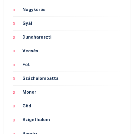
Nagykőrös
Gyál
Dunaharaszti
Vecsés
Fót
Százhalombatta
Monor
Göd
Szigethalom
Pomáz