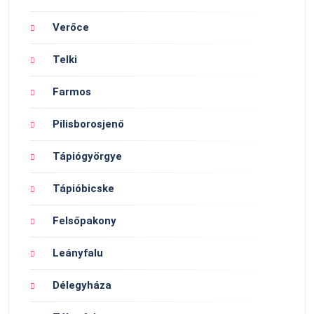
Verőce
Telki
Farmos
Pilisborosjenő
Tápiógyörgye
Tápióbicske
Felsőpakony
Leányfalu
Délegyháza