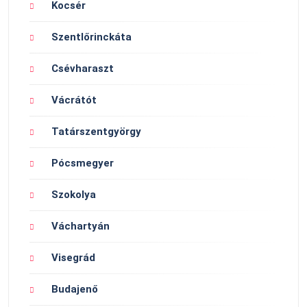
Kocsér
Szentlőrinckáta
Csévharaszt
Vácrátót
Tatárszentgyörgy
Pócsmegyer
Szokolya
Váchartyán
Visegrád
Budajenő