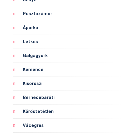
Pusztazámor
Áporka
Letkés
Galgagyörk
Kemence
Kisoroszi
Bernecebaráti
Kőröstetétlen
Vácegres