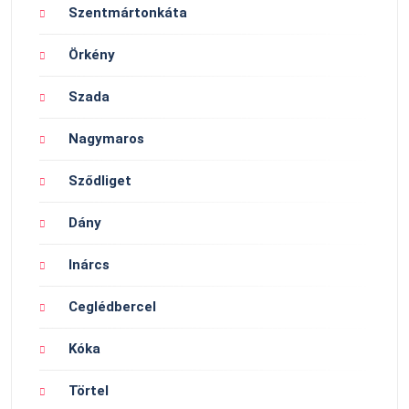
Szentmártonkáta
Örkény
Szada
Nagymaros
Sződliget
Dány
Inárcs
Ceglédbercel
Kóka
Törtel