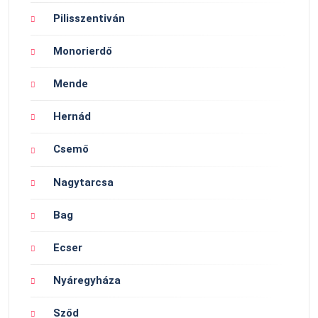
Pilisszentiván
Monorierdő
Mende
Hernád
Csemő
Nagytarcsa
Bag
Ecser
Nyáregyháza
Sződ