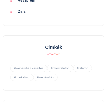
Veszprém
Zala
Cimkék
#webáruház készítés
#okostelefon
#telefon
#marketing
#webáruház