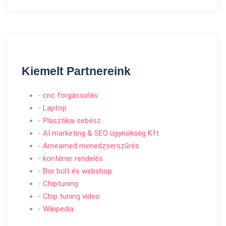
Kiemelt Partnereink
-
cnc forgácsolás
-
Laptop
-
Plasztikai sebész
-
AI marketing & SEO ügynökség Kft.
-
Ameamed menedzserszűrés
-
konténer rendelés
-
Bor bolt és webshop
-
Chiptuning
-
Chip tuning video
-
Wikipedia