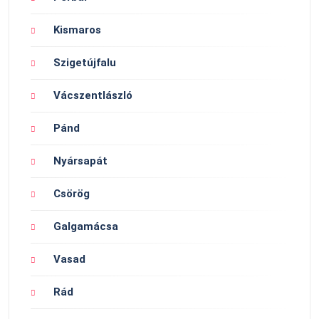
Kismaros
Szigetújfalu
Vácszentlászló
Pánd
Nyársapát
Csörög
Galgamácsa
Vasad
Rád