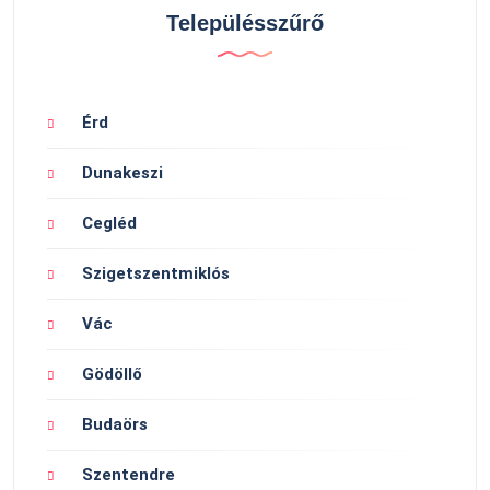
Településszűrő
Érd
Dunakeszi
Cegléd
Szigetszentmiklós
Vác
Gödöllő
Budaörs
Szentendre