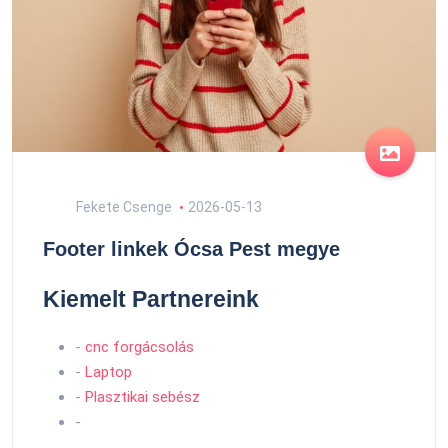
Fekete Csenge
2026-05-13
Footer linkek Ócsa Pest megye
Kiemelt Partnereink
-
cnc forgácsolás
-
Laptop
-
Plasztikai sebész
-