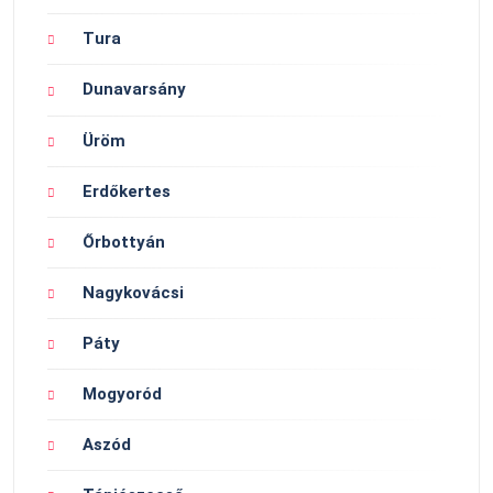
Tura
Dunavarsány
Üröm
Erdőkertes
Őrbottyán
Nagykovácsi
Páty
Mogyoród
Aszód