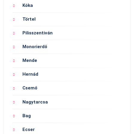
Kóka
Törtel
Pilisszentiván
Monorierdő
Mende
Hernád
Csemő
Nagytarcsa
Bag
Ecser