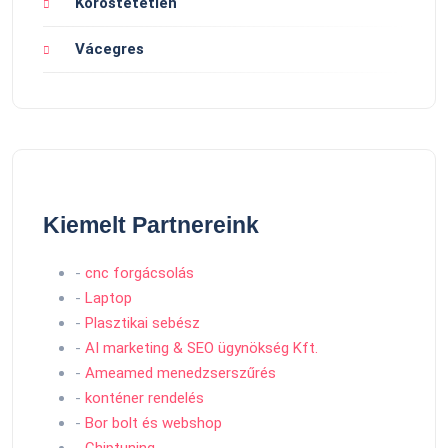
Kőröstetétlen
Vácegres
Kiemelt Partnereink
-
cnc forgácsolás
-
Laptop
-
Plasztikai sebész
-
AI marketing & SEO ügynökség Kft.
-
Ameamed menedzserszűrés
-
konténer rendelés
-
Bor bolt és webshop