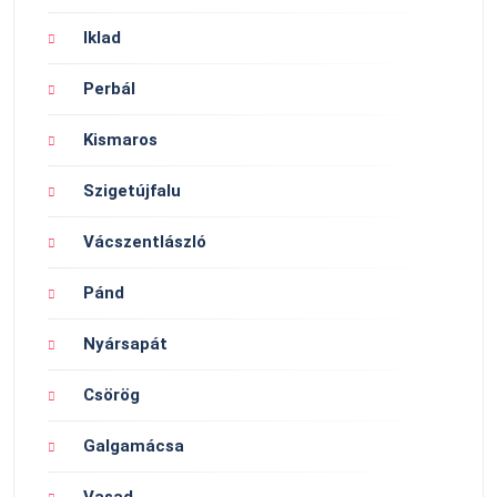
Iklad
Perbál
Kismaros
Szigetújfalu
Vácszentlászló
Pánd
Nyársapát
Csörög
Galgamácsa