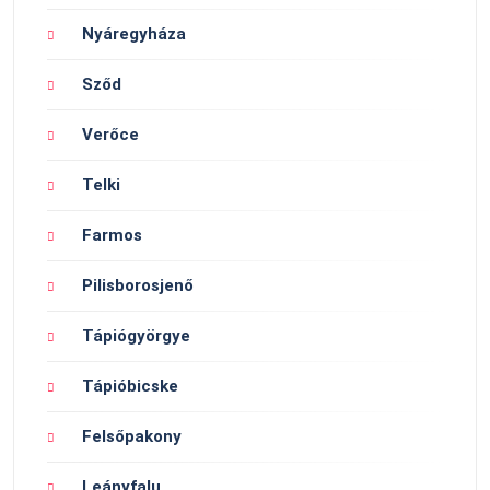
Nyáregyháza
Sződ
Verőce
Telki
Farmos
Pilisborosjenő
Tápiógyörgye
Tápióbicske
Felsőpakony
Leányfalu