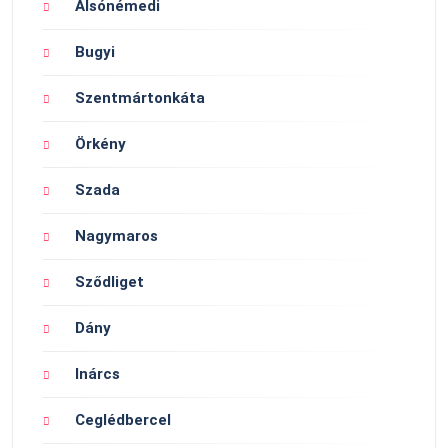
Alsónémedi
Bugyi
Szentmártonkáta
Örkény
Szada
Nagymaros
Sződliget
Dány
Inárcs
Ceglédbercel