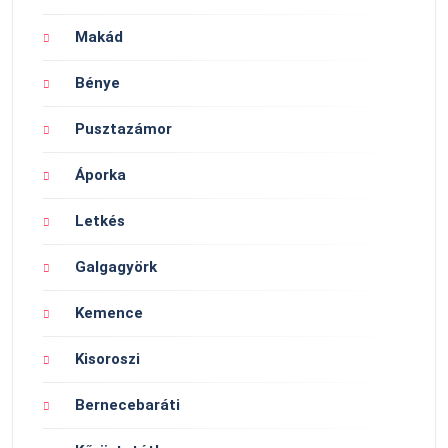
Makád
Bénye
Pusztazámor
Áporka
Letkés
Galgagyörk
Kemence
Kisoroszi
Bernecebaráti