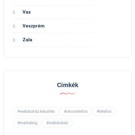
Vas
Veszprém
Zala
Cimkék
#webáruház készítés
#okostelefon
#telefon
#marketing
#webáruház