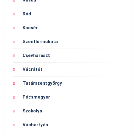
Vasad
Rád
Kocsér
Szentlőrinckáta
Csévharaszt
Vácrátót
Tatárszentgyörgy
Pócsmegyer
Szokolya
Váchartyán