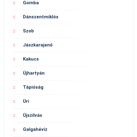
Gomba
Dánszentmiklós
Szob
Jászkarajenő
Kakucs
Újhartyán
Tápióság
Úri
Újszilvás
Galgahévíz