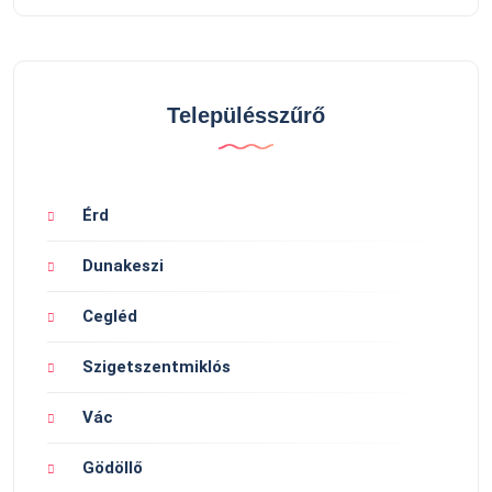
Településszűrő
Érd
Dunakeszi
Cegléd
Szigetszentmiklós
Vác
Gödöllő