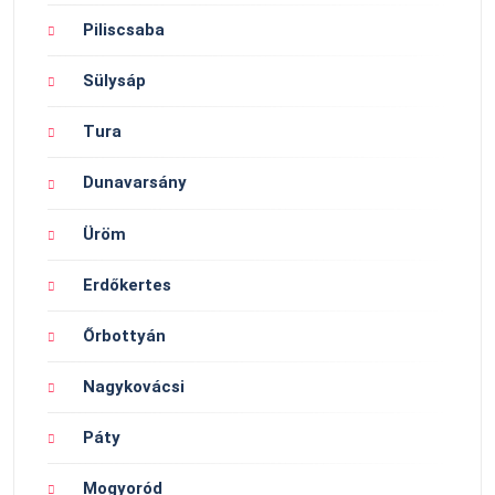
Piliscsaba
Sülysáp
Tura
Dunavarsány
Üröm
Erdőkertes
Őrbottyán
Nagykovácsi
Páty
Mogyoród