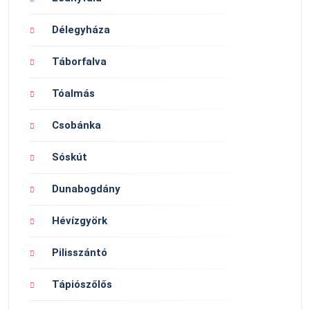
Délegyháza
Táborfalva
Tóalmás
Csobánka
Sóskút
Dunabogdány
Hévízgyörk
Pilisszántó
Tápiószőlős